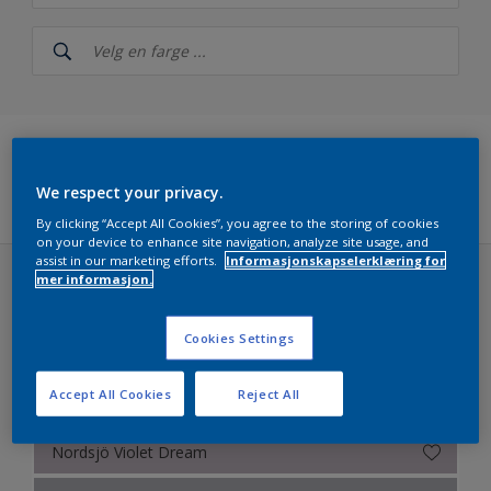
Nordsjö
NCS Index
Nordsjö RAL (Painters)
5051
Filters
We respect your privacy.
Årets farger 2026 fra Nordsjö – The rhythm of blues
By clicking “Accept All Cookies”, you agree to the storing of cookies
on your device to enhance site navigation, analyze site usage, and
assist in our marketing efforts.
Informasjonskapselerklæring for
Nordsjö True Joy™ – Årets farge 2025
mer informasjon.
Colour Futures 2023 (40 farger)
Ferdigblandet farger
LUSH
Cookies Settings
Colour Futures 2024 - Nordsjö Sweet Embrace™
Accept All Cookies
Reject All
Colour Futures 2023
Nordsjö Awakening Feel
Colour Futures 20
Nordsjö Violet Dream
Colour Futures 21