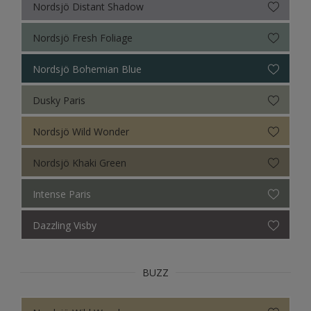
Nordsjö Distant Shadow
Nordsjö Fresh Foliage
Nordsjö Bohemian Blue
Dusky Paris
Nordsjö Wild Wonder
Nordsjö Khaki Green
Intense Paris
Dazzling Visby
BUZZ