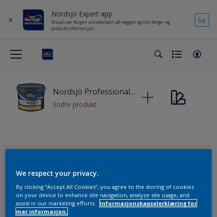
Nordsjö Expert app
Se
Visualiser fargen umiddelbart på veggen og finn farge- og
produktinformasjon
Nordsjö Professional Rezisto Easy Clean 5
Endre produkt
Finn fargen og fargekolleksjon
We respect your privacy.
By clicking “Accept All Cookies”, you agree to the storing of cookies
Velg fargekolleksjon
on your device to enhance site navigation, analyze site usage, and
assist in our marketing efforts.
Informasjonskapselerklæring for
mer informasjon.