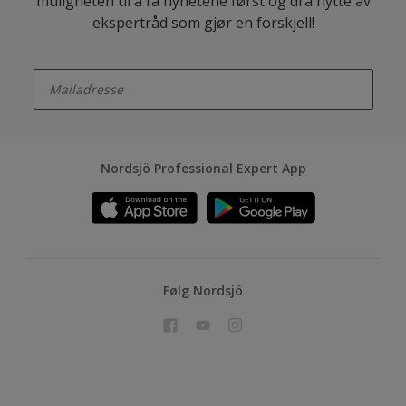
muligheten til å få nyhetene først og dra nytte av
ekspertråd som gjør en forskjell!
enter-your-email
Nordsjö Professional Expert App
Følg Nordsjö