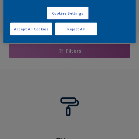
Nordsjö
Cookies Settings
NCS Index
Accept All Cookies
Reject All
Nordsjö RAL (Painters)
5051
Filters
Årets farger 2026 fra Nordsjö – The rhythm of blues
Nordsjö True Joy™ – Årets farge 2025
Ferdigblandet farger
Colour Futures 2024 - Nordsjö Sweet Embrace™
Colour Futures 19
Colour Futures 18