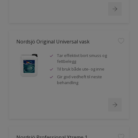
Nordsjö Original Universal vask
Tar effektivt bort smuss og
fettbelegg
Til bruk både ute- og inne
Gir god vedheft til neste
behandling
Nordsjö Professional Xtreme 1