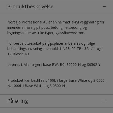
Produktbeskrivelse
Nordsjö Professional A5 er en helmatt akryl veggmaling for
innendørs maling på puss, betong, lettbetong og
bygningsplater av ulike typer, glassfibervev mm.
For best sluttresultat på gipsplater anbefales og følge
behandlingsanvisning i henhold til NS3420-TB4.32:1.11 og
12. Klasse K3.
Leveres i: Alle farger i base BW, BC, S0500-N og S0502-Y.
Produktet kan bestilles i: 100L i farge Base White og S 0500-
N. 1000L i Base White og S 0500-N.
Påføring