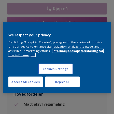
1000L
Kjøp nå
1000L
Legg i handleliste
We respect your privacy.
Finn en forhandler
By clicking “Accept All Cookies”, you agree to the storing of cookies
on your device to enhance site navigation, analyze site usage, and
assist in our marketing efforts.
Informasjonskapselerklæring for
Lagre i dine prosjekter
mer informasjon.
Visualiser fargen på din vegg
Cookies Settings
Accept All Cookies
Reject All
Hovedfordeler
Matt akryl veggmaling