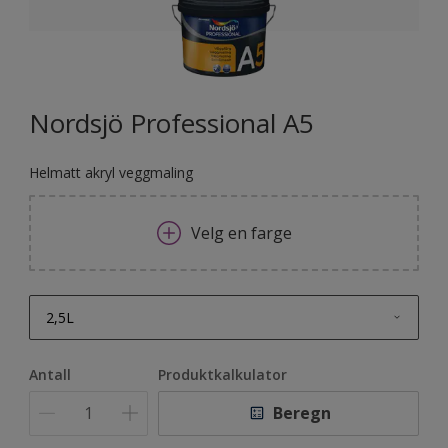
Nordsjö Professional A5
Helmatt akryl veggmaling
Velg en farge
2,5L
2,5L
Antall
Produktkalkulator
10L
Beregn
100L