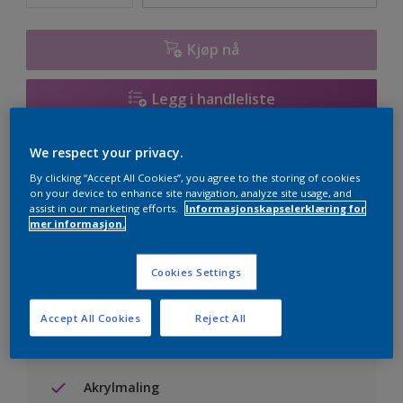
Kjøp nå
Legg i handleliste
Finn en forhandler
We respect your privacy.
By clicking “Accept All Cookies”, you agree to the storing of cookies
on your device to enhance site navigation, analyze site usage, and
Lagre i dine prosjekter
assist in our marketing efforts.
Informasjonskapselerklæring for
mer informasjon.
Visualiser fargen på din vegg
Cookies Settings
Accept All Cookies
Reject All
Hovedfordeler
Akrylmaling