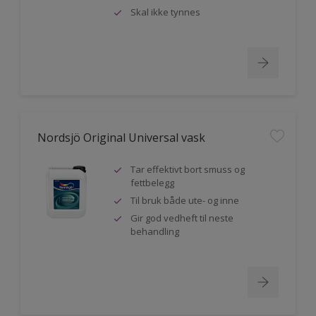
Skal ikke tynnes
Nordsjö Original Universal vask
Tar effektivt bort smuss og
fettbelegg
Til bruk både ute- og inne
Gir god vedheft til neste
behandling