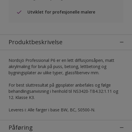
Utviklet for profesjonelle malere
Produktbeskrivelse
Nordsjö Professional P6 er en lett diffusjonsåpen, matt
akrylmaling for bruk på puss, betong, lettbetong og
bygningsplater av ulike typer, glassfibervev mm.
For best sluttresultat på gipsplater anbefales og følge
behandlingsanvisning i henhold til NS3420-TB4.32:1.11 og
12. Klasse K3.
Leveres i: Alle farger i base BW, BC, S0500-N.
Påføring