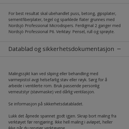
For best resultat skal ubehandlet puss, betong, gipsplater,
sementfiberplater, tegel og sparklede flater grunnes med
Nordsjö Professional Microdispers. Ferdigmal 2 ganger med
Nordsjö Professional P6. Verktøy: Pensel, rull og sprøyte.
Datablad og sikkerhetsdokumentasjon
Malingssjikt kan ved sliping eller behandling med
varmepistol avgi helsefarlig støv eller røyk. Sørg for å
arbeide i ventilerte rom. Bruk passende personlig
verneutstyr (støvmaske) ved dårlig ventilasjon.
Se informasjon på sikkerhetsdatabladet.
Lukk det åpnede spannet godt igjen. Skrap bort maling fra
verktøyet før rengjøring. Ikke hell maling i avløpet, heller
ikke når du rengjør verktøyene.