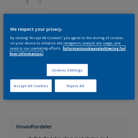
We respect your privacy.
By clicking “Accept All Cookies”, you agree to the storing of cookies
Legg i handleliste
on your device to enhance site navigation, analyze site usage, and
assist in our marketing efforts.
Informasjonskapselerklæring for
mer informasjon.
Finn en forhandler
Cookies Settings
Lagre i dine prosjekter
Accept All Cookies
Reject All
Visualiser fargen på din vegg
Hovedfordeler