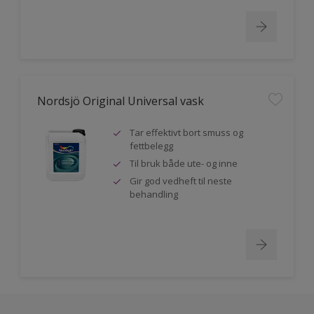
Nordsjö Original Universal vask
Tar effektivt bort smuss og
fettbelegg
Til bruk både ute- og inne
Gir god vedheft til neste
behandling