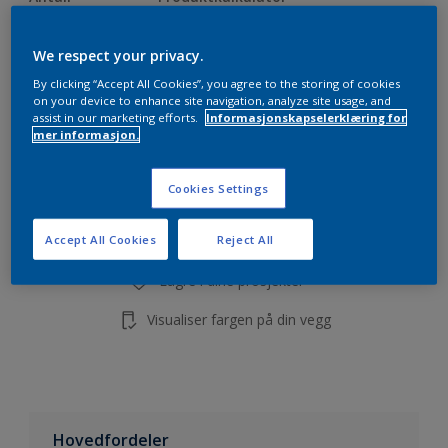
Beregn
We respect your privacy.
By clicking “Accept All Cookies”, you agree to the storing of cookies
on your device to enhance site navigation, analyze site usage, and
assist in our marketing efforts.
Informasjonskapselerklæring for
mer informasjon.
Legg i handleliste
Cookies Settings
Finn en forhandler
Accept All Cookies
Reject All
Lagre i dine prosjekter
Visualiser fargen på din vegg
Hovedfordeler