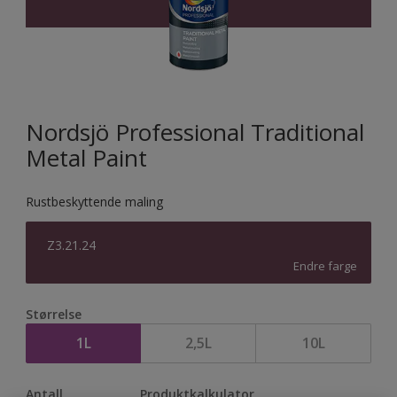
Nordsjö Professional Traditional
Metal Paint
Rustbeskyttende maling
Z3.21.24
Endre farge
Størrelse
1L
2,5L
10L
Antall
Produktkalkulator