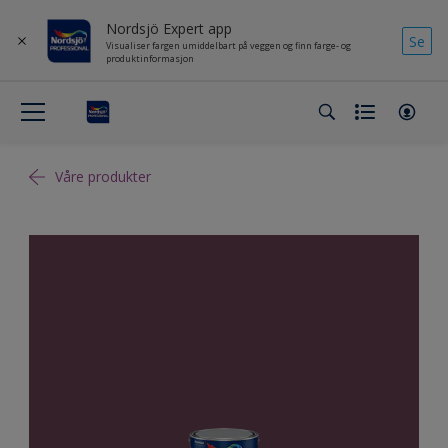
Nordsjö Expert app
Se
Visualiser fargen umiddelbart på veggen og finn farge- og
produktinformasjon
Våre produkter