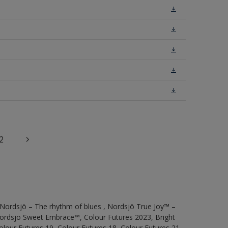
2
 Nordsjö – The rhythm of blues , Nordsjö True Joy™ –
 Nordsjö Sweet Embrace™, Colour Futures 2023, Bright
olour Futures 19, Colour Futures 18, Colour Futures 21