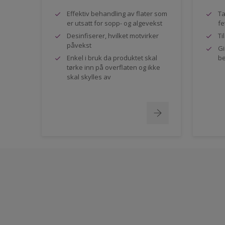
Effektiv behandling av flater som
Ta
er utsatt for sopp- og algevekst
fe
Desinfiserer, hvilket motvirker
Ti
påvekst
Gi
Enkel i bruk da produktet skal
be
tørke inn på overflaten og ikke
skal skylles av