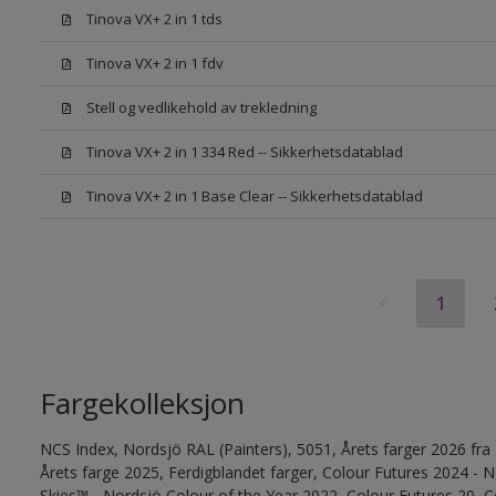
Tinova VX+ 2 in 1 tds
Tinova VX+ 2 in 1 fdv
Stell og vedlikehold av trekledning
Tinova VX+ 2 in 1 334 Red -- Sikkerhetsdatablad
Tinova VX+ 2 in 1 Base Clear -- Sikkerhetsdatablad
1
Fargekolleksjon
NCS Index, Nordsjö RAL (Painters), 5051, Årets farger 2026 fra
Årets farge 2025, Ferdigblandet farger, Colour Futures 2024 -
Skies™ - Nordsjö Colour of the Year 2022, Colour Futures 20, C