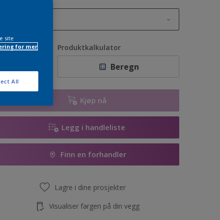
1L
e site
1L
ring for mer
ntall
Produktkalkulator
2,5L
Beregn
5L
ect All
10L
Kjøp nå
Legg i handleliste
Finn en forhandler
Lagre i dine prosjekter
Visualiser fargen på din vegg