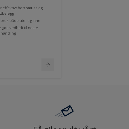
r effektivt bort smuss og
ttbelegg
l bruk både ute- og inne
r god vedheft til neste
handling