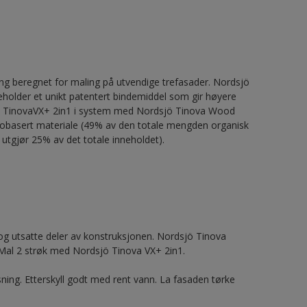
g beregnet for maling på utvendige trefasader. Nordsjö
neholder et unikt patentert bindemiddel som gir høyere
dsjö TinovaVX+ 2in1 i system med Nordsjö Tinova Wood
r biobasert materiale (49% av den totale mengden organisk
 utgjør 25% av det totale inneholdet).
 utsatte deler av konstruksjonen. Nordsjö Tinova
Mal 2 strøk med Nordsjö Tinova VX+ 2in1.
ning. Etterskyll godt med rent vann. La fasaden tørke