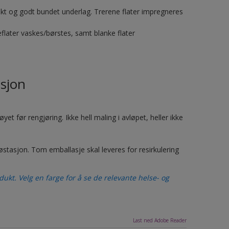
riskt og godt bundet underlag. Trerene flater impregneres
flater vaskes/børstes, samt blanke flater
sjon
et før rengjøring. Ikke hell maling i avløpet, heller ikke
jøstasjon. Tom emballasje skal leveres for resirkulering
ukt. Velg en farge for å se de relevante helse- og
Last ned Adobe Reader