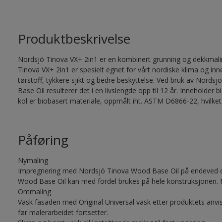
Produktbeskrivelse
Nordsjö Tinova VX+ 2in1 er en kombinert grunning og dekkmalin
Tinova VX+ 2in1 er spesielt egnet for vårt nordiske klima og in
tørstoff, tykkere sjikt og bedre beskyttelse. Ved bruk av Nor
Base Oil resulterer det i en livslengde opp til 12 år. Inneholde
kol er biobasert materiale, oppmålt iht. ASTM D6866-22, hvilket
Påføring
Nymaling
Impregnering med Nordsjö Tinova Wood Base Oil på endeved og
Wood Base Oil kan med fordel brukes på hele konstruksjonen. 
Ommaling
Vask fasaden med Original Universal vask etter produktets anvis
før malerarbeidet fortsetter.