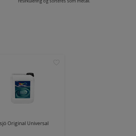
resirkulering og sorteres som metall.
jö Original Universal