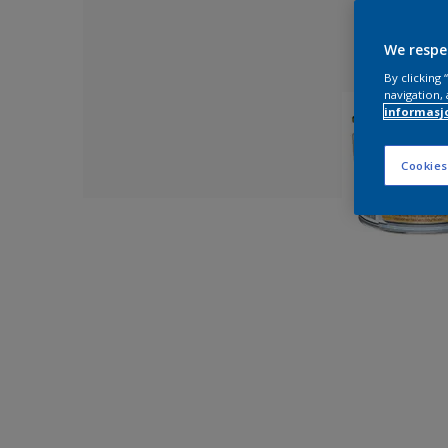
We respe
By clicking
navigation, 
informasj
Cookies