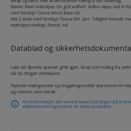
Skrap og børst vekk all løstsittende maling til fast underlag.
Blanke flater mattslipes for god vedheft. Gråtre slipes ned til f
med Nordsjö Tinova Wood Base Oil.
Mal 2 strøk med Nordsjö Tinova VX+ 2in1. Tidligere beisede ove
mattslipes.Verktøy: Pensel, rull
Datablad og sikkerhetsdokumenta
Lukk det åpnede spannet godt igjen. Skrap bort maling fra verktøy
når du rengjør verktøyene.
Flytende malingsrester og rengjøringsmiddel skal leveres til mil
og sorteres som metall.
Fareinformasjon kan variere basert på fargen på et prod
sikkerhetsretningslinjene for dette produktet.