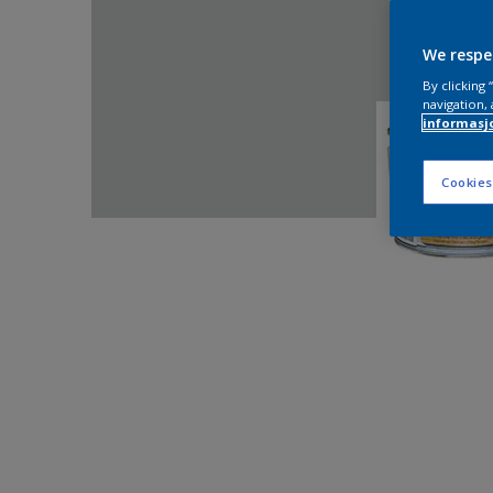
We respe
By clicking
navigation, 
informasj
Cookies