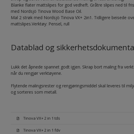
Blanke flater mattslipes for god vedheft. Gråtre slipes ned til f
med Nordsjö Tinova Wood Base Oil.
Mal 2 strøk med Nordsjö Tinova VX+ 2in1. Tidligere beisede ove
mattslipes.Verktøy: Pensel, rull
Datablad og sikkerhetsdokumenta
Lukk det åpnede spannet godt igjen. Skrap bort maling fra verktøy
når du rengjør verktøyene.
Flytende malingsrester og rengjøringsmiddel skal leveres til mil
og sorteres som metall.
Tinova VX+ 2 in 1 tds
Tinova VX+ 2 in 1 fdv