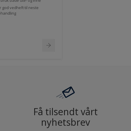
l bruk både ute- og inne
r god vedheft til neste
handling
Få tilsendt vårt
nyhetsbrev