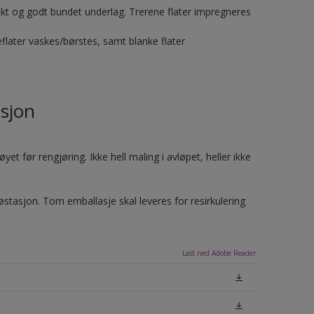
riskt og godt bundet underlag. Trerene flater impregneres
flater vaskes/børstes, samt blanke flater
sjon
et før rengjøring. Ikke hell maling i avløpet, heller ikke
jøstasjon. Tom emballasje skal leveres for resirkulering
Last ned Adobe Reader