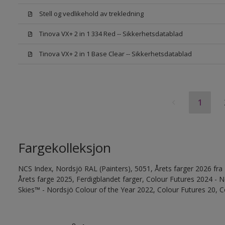
Stell og vedlikehold av trekledning
Tinova VX+ 2 in 1 334 Red -- Sikkerhetsdatablad
Tinova VX+ 2 in 1 Base Clear -- Sikkerhetsdatablad
1
Fargekolleksjon
NCS Index, Nordsjö RAL (Painters), 5051, Årets farger 2026 fra
Årets farge 2025, Ferdigblandet farger, Colour Futures 2024 -
Skies™ - Nordsjö Colour of the Year 2022, Colour Futures 20, C