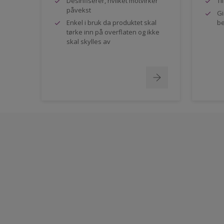
Desinfiserer, hvilket motvirker
Ti
påvekst
Gi
Enkel i bruk da produktet skal
be
tørke inn på overflaten og ikke
skal skylles av