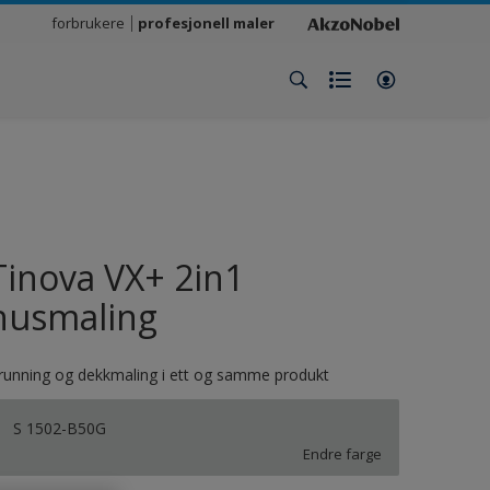
forbrukere
profesjonell maler
Tinova VX+ 2in1
husmaling
running og dekkmaling i ett og samme produkt
S 1502-B50G
Endre farge