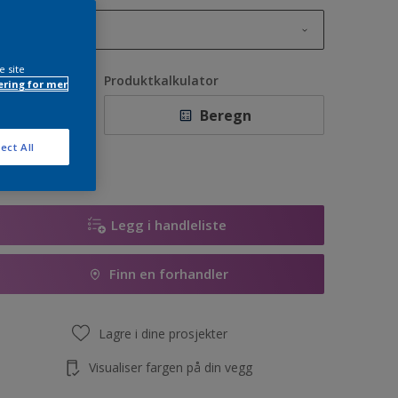
1L
1L
e site
ntall
Produktkalkulator
ring for mer
2,5L
Beregn
5L
ect All
10L
Legg i handleliste
Finn en forhandler
Lagre i dine prosjekter
Visualiser fargen på din vegg