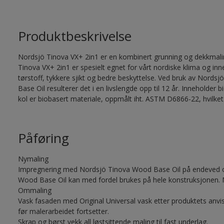
Produktbeskrivelse
Nordsjö Tinova VX+ 2in1 er en kombinert grunning og dekkmalin
Tinova VX+ 2in1 er spesielt egnet for vårt nordiske klima og in
tørstoff, tykkere sjikt og bedre beskyttelse. Ved bruk av Nor
Base Oil resulterer det i en livslengde opp til 12 år. Inneholde
kol er biobasert materiale, oppmålt iht. ASTM D6866-22, hvilket
Påføring
Nymaling
Impregnering med Nordsjö Tinova Wood Base Oil på endeved og
Wood Base Oil kan med fordel brukes på hele konstruksjonen. 
Ommaling
Vask fasaden med Original Universal vask etter produktets anvis
før malerarbeidet fortsetter.
Skrap og børst vekk all løstsittende maling til fast underlag.