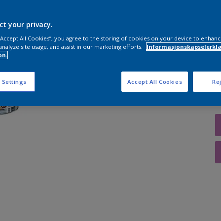
ct your privacy.
 “Accept All Cookies”, you agree to the storing of cookies on your device to enhanc
A
analyze site usage, and assist in our marketing efforts.
Informasjonskapselerklæ
on.
 Settings
Accept All Cookies
Rej