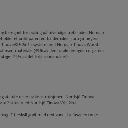
g beregnet for maling på utvendige trefasader. Nordsjö
neholder et unikt patentert bindemiddel som gir høyere
dsjö TinovaVX+ 2in1 i system med Nordsjö Tinova Wood
r biobasert materiale (49% av den totale mengden organisk
 utgjør 25% av det totale inneholdet).
 utsatte deler av konstruksjonen. Nordsjö Tinova
Mal 2 strøk med Nordsjö Tinova VX+ 2in1.
ning. Etterskyll godt med rent vann. La fasaden tørke