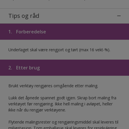
Tips og råd
1.
Forberedelse
Underlaget skal være rengjort og tørt (max 16 vekt-%).
2.
Etter brug
Brukt verktøy rengjøres omgående etter maling.
Lukk det åpnede spannet godt igjen. Skrap bort maling fra
verktøyet før rengjøring. Ikke hell maling i avløpet, heller
ikke når du rengjør verktøyene.
Flytende malingsrester og rengjøringsmiddel skal leveres til
miljøstasjon. Tom emballasje skal leveres for resirkulering