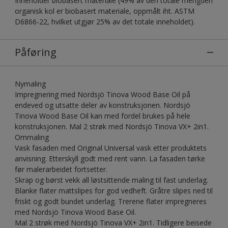
Inneholder biobasert materiale (49% av den totale mengden
organisk kol er biobasert materiale, oppmålt iht. ASTM
D6866-22, hvilket utgjør 25% av det totale inneholdet).
Påføring
Nymaling
Impregnering med Nordsjö Tinova Wood Base Oil på
endeved og utsatte deler av konstruksjonen. Nordsjö
Tinova Wood Base Oil kan med fordel brukes på hele
konstruksjonen. Mal 2 strøk med Nordsjö Tinova VX+ 2in1.
Ommaling
Vask fasaden med Original Universal vask etter produktets
anvisning. Etterskyll godt med rent vann. La fasaden tørke
før malerarbeidet fortsetter.
Skrap og børst vekk all løstsittende maling til fast underlag.
Blanke flater mattslipes for god vedheft. Gråtre slipes ned til
friskt og godt bundet underlag. Trerene flater impregneres
med Nordsjö Tinova Wood Base Oil.
Mal 2 strøk med Nordsjö Tinova VX+ 2in1. Tidligere beisede