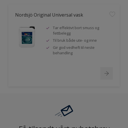
Nordsjö Original Universal vask
Tar effektivt bort smuss og
fettbelegg
Til bruk både ute- og inne
Gir god vedheft til neste
behandling