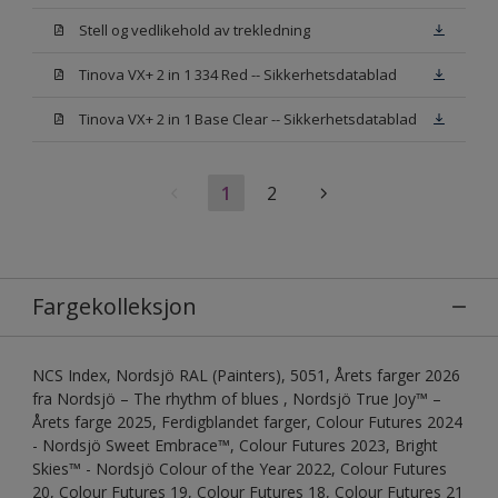
Stell og vedlikehold av trekledning
Tinova VX+ 2 in 1 334 Red -- Sikkerhetsdatablad
Tinova VX+ 2 in 1 Base Clear -- Sikkerhetsdatablad
1
2
Fargekolleksjon
NCS Index, Nordsjö RAL (Painters), 5051, Årets farger 2026
fra Nordsjö – The rhythm of blues , Nordsjö True Joy™ –
Årets farge 2025, Ferdigblandet farger, Colour Futures 2024
- Nordsjö Sweet Embrace™, Colour Futures 2023, Bright
Skies™ - Nordsjö Colour of the Year 2022, Colour Futures
20, Colour Futures 19, Colour Futures 18, Colour Futures 21