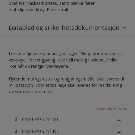
oveflater vaskes/børstes, samt blanke flater
mattslipes.Verktøy: Pensel, rull
Datablad og sikkerhetsdokumentasjon
Lukk det åpnede spannet godt igjen. Skrap bort maling fra
verktøyet før rengjøring. Ikke hell maling i avløpet, heller
ikke når du rengjør verktøyene.
Flytende malingsrester og rengjøringsmiddel skal leveres til
miljøstasjon. Tom emballasje skal leveres for resirkulering
og sorteres som metall.
Last ned Adobe Reader
Tinova VX+ 2 in 1 tds
Tinova VX+ 2 in 1 fdv