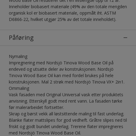
Wood Base Oil resulterer det i en livslengde opp til 12 år.
Inneholder biobasert materiale (49% av den totale mengden
organisk kol er biobasert materiale, oppmålt iht. ASTM
D6866-22, hvilket utgjør 25% av det totale inneholdet).
Påføring
Nymaling
Impregnering med Nordsjö Tinova Wood Base Oil på
endeved og utsatte deler av konstruksjonen. Nordsjö
Tinova Wood Base Oil kan med fordel brukes på hele
konstruksjonen. Mal 2 strøk med Nordsjö Tinova VX+ 2in1.
Ommaling
Vask fasaden med Original Universal vask etter produktets
anvisning. Etterskyll godt med rent vann. La fasaden tørke
før malerarbeidet fortsetter.
Skrap og børst vekk all løstsittende maling til fast underlag.
Blanke flater mattslipes for god vedheft. Gråtre slipes ned til
friskt og godt bundet underlag. Trerene flater impregneres
med Nordsjö Tinova Wood Base Oil.