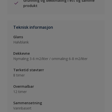
Grunning og dekkmaling i ett og samme
produkt
Teknisk informasjon
Glans
Halvblank
Dekkevne
Nymaling 3-6 m2/liter / ommaling 6-8 m2/liter
Tørketid støvtørr
8 timer
Overmalbar
12 timer
Sammensetning
Vannbasert