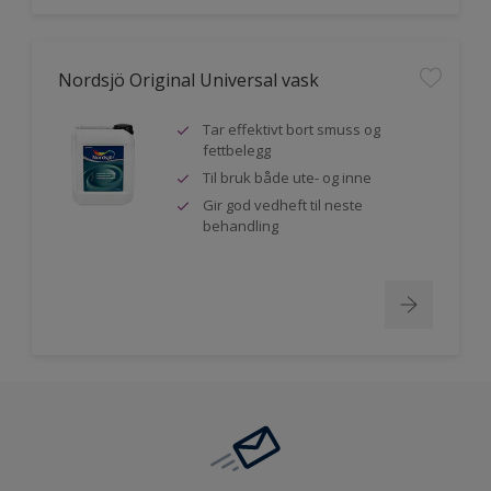
Nordsjö Original Universal vask
Tar effektivt bort smuss og
fettbelegg
Til bruk både ute- og inne
Gir god vedheft til neste
behandling