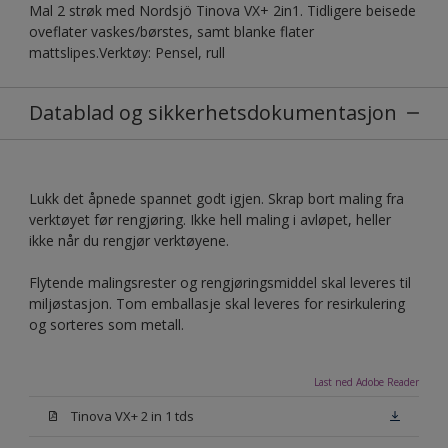
Mal 2 strøk med Nordsjö Tinova VX+ 2in1. Tidligere beisede
oveflater vaskes/børstes, samt blanke flater
mattslipes.Verktøy: Pensel, rull
Datablad og sikkerhetsdokumentasjon
Lukk det åpnede spannet godt igjen. Skrap bort maling fra
verktøyet før rengjøring. Ikke hell maling i avløpet, heller
ikke når du rengjør verktøyene.
Flytende malingsrester og rengjøringsmiddel skal leveres til
miljøstasjon. Tom emballasje skal leveres for resirkulering
og sorteres som metall.
Last ned Adobe Reader
Tinova VX+ 2 in 1 tds