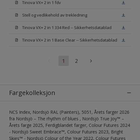
Tinova VX+ 2 in 1 fdv
Stell og vedlikehold av trekledning
Tinova VX+ 2 in 1 334 Red -- Sikkerhetsdatablad
Tinova VX+ 2 in 1 Base Clear -- Sikkerhetsdatablad
1
2
Fargekolleksjon
NCS Index, Nordsjö RAL (Painters), 5051, Årets farger 2026
fra Nordsjö – The rhythm of blues , Nordsjö True Joy™ –
Årets farge 2025, Ferdigblandet farger, Colour Futures 2024
- Nordsjö Sweet Embrace™, Colour Futures 2023, Bright
Skies™ - Nordsjö Colour of the Year 2022, Colour Futures