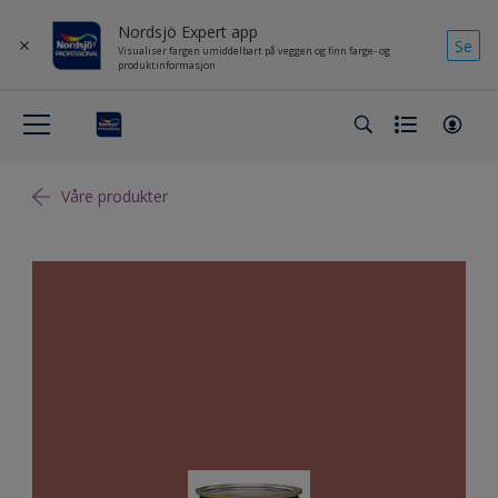
Nordsjö Expert app
Se
Visualiser fargen umiddelbart på veggen og finn farge- og
produktinformasjon
Våre produkter