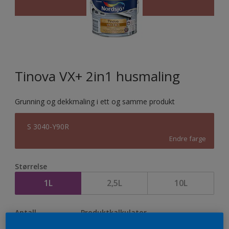
Tinova VX+ 2in1 husmaling
Grunning og dekkmaling i ett og samme produkt
S 3040-Y90R
Endre farge
Størrelse
1L
2,5L
10L
Antall
Produktkalkulator