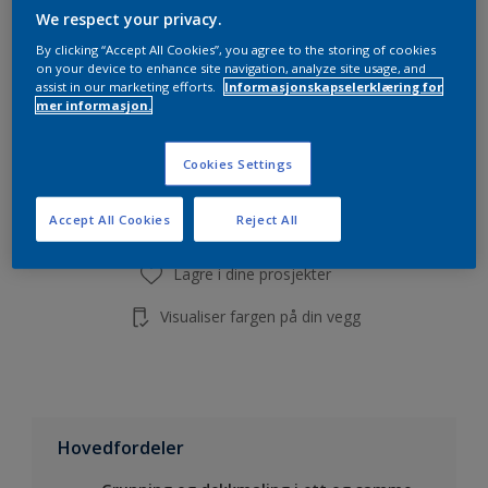
Beregn
We respect your privacy.
By clicking “Accept All Cookies”, you agree to the storing of cookies
on your device to enhance site navigation, analyze site usage, and
assist in our marketing efforts.
Informasjonskapselerklæring for
mer informasjon.
Legg i handleliste
Cookies Settings
Finn en forhandler
Accept All Cookies
Reject All
Lagre i dine prosjekter
Visualiser fargen på din vegg
Hovedfordeler