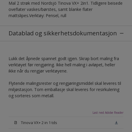
Mal 2 strøk med Nordsjö Tinova VX+ 2in1. Tidligere beisede
oveflater vaskes/børstes, samt blanke flater
mattslipes.Verktøy: Pensel, rull
Datablad og sikkerhetsdokumentasjon
Lukk det åpnede spannet godt igjen. Skrap bort maling fra
verktøyet før rengjøring. Ikke hell maling i avløpet, heller
ikke når du rengjør verktøyene.
Flytende malingsrester og rengjøringsmiddel skal leveres til
miljøstasjon. Tom emballasje skal leveres for resirkulering
og sorteres som metall.
Last ned Adobe Reader
Tinova VX+ 2 in 1 tds