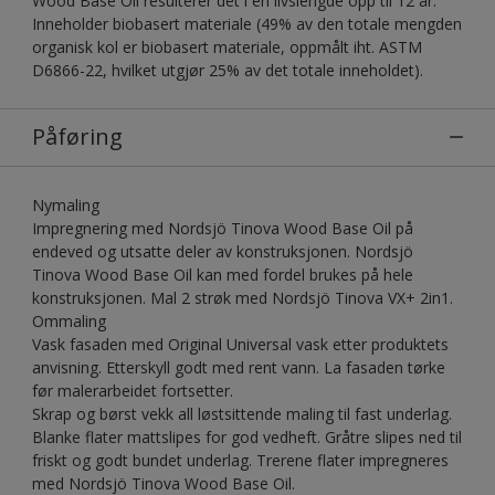
Wood Base Oil resulterer det i en livslengde opp til 12 år.
Inneholder biobasert materiale (49% av den totale mengden
organisk kol er biobasert materiale, oppmålt iht. ASTM
D6866-22, hvilket utgjør 25% av det totale inneholdet).
Påføring
Nymaling
Impregnering med Nordsjö Tinova Wood Base Oil på
endeved og utsatte deler av konstruksjonen. Nordsjö
Tinova Wood Base Oil kan med fordel brukes på hele
konstruksjonen. Mal 2 strøk med Nordsjö Tinova VX+ 2in1.
Ommaling
Vask fasaden med Original Universal vask etter produktets
anvisning. Etterskyll godt med rent vann. La fasaden tørke
før malerarbeidet fortsetter.
Skrap og børst vekk all løstsittende maling til fast underlag.
Blanke flater mattslipes for god vedheft. Gråtre slipes ned til
friskt og godt bundet underlag. Trerene flater impregneres
med Nordsjö Tinova Wood Base Oil.