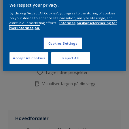
Beregn
We respect your privacy.
By clicking “Accept All Cookies”, you agree to the storing of cookies
on your device to enhance site navigation, analyze site usage, and
assist in our marketing efforts.
Informasjonskapselerklæring for
mer informasjon.
Legg i handleliste
Cookies Settings
Finn en forhandler
Accept All Cookies
Reject All
Lagre i dine prosjekter
Visualiser fargen på din vegg
Hovedfordeler