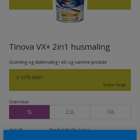
Tinova VX+ 2in1 husmaling
Grunning og dekkmaling i ett og samme produkt
S 1070-G60Y
Endre farge
Størrelse
1L
2,5L
10L
Antall
Produktkalkulator