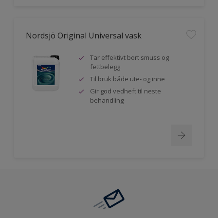
Nordsjö Original Universal vask
Tar effektivt bort smuss og
fettbelegg
Til bruk både ute- og inne
Gir god vedheft til neste
behandling