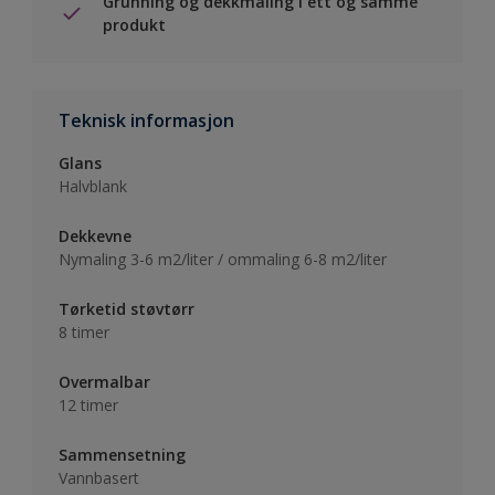
Grunning og dekkmaling i ett og samme
produkt
Teknisk informasjon
Glans
Halvblank
Dekkevne
Nymaling 3-6 m2/liter / ommaling 6-8 m2/liter
Tørketid støvtørr
8 timer
Overmalbar
12 timer
Sammensetning
Vannbasert