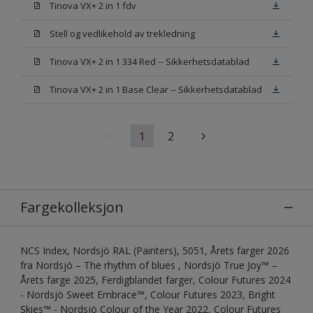
Tinova VX+ 2 in 1 fdv
Stell og vedlikehold av trekledning
Tinova VX+ 2 in 1 334 Red -- Sikkerhetsdatablad
Tinova VX+ 2 in 1 Base Clear -- Sikkerhetsdatablad
1
2
Fargekolleksjon
NCS Index, Nordsjö RAL (Painters), 5051, Årets farger 2026
fra Nordsjö – The rhythm of blues , Nordsjö True Joy™ –
Årets farge 2025, Ferdigblandet farger, Colour Futures 2024
- Nordsjö Sweet Embrace™, Colour Futures 2023, Bright
Skies™ - Nordsjö Colour of the Year 2022, Colour Futures