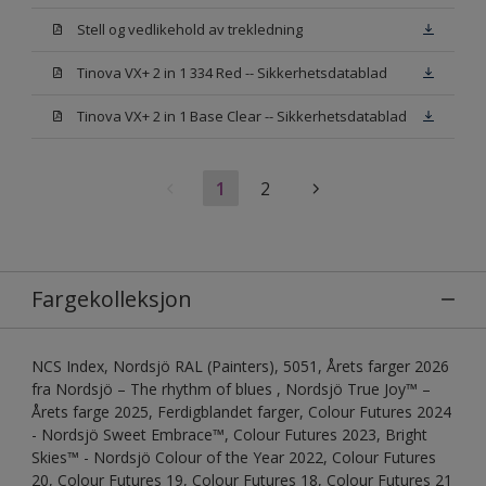
Stell og vedlikehold av trekledning
Tinova VX+ 2 in 1 334 Red -- Sikkerhetsdatablad
Tinova VX+ 2 in 1 Base Clear -- Sikkerhetsdatablad
1
2
Fargekolleksjon
NCS Index, Nordsjö RAL (Painters), 5051, Årets farger 2026
fra Nordsjö – The rhythm of blues , Nordsjö True Joy™ –
Årets farge 2025, Ferdigblandet farger, Colour Futures 2024
- Nordsjö Sweet Embrace™, Colour Futures 2023, Bright
Skies™ - Nordsjö Colour of the Year 2022, Colour Futures
20, Colour Futures 19, Colour Futures 18, Colour Futures 21