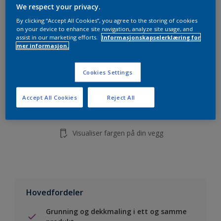
5L
We respect your privacy.
10L
By clicking “Accept All Cookies”, you agree to the storing of cookies
on your device to enhance site navigation, analyze site usage, and
assist in our marketing efforts.
Informasjonskapselerklæring for
mer informasjon.
Legg i handleliste
Cookies Settings
Finn en forhandler
Accept All Cookies
Reject All
Lagre i dine prosjekter
Visualiser fargen på din vegg
Hovedfordeler
Grunning og dekkmaling i ett og samme