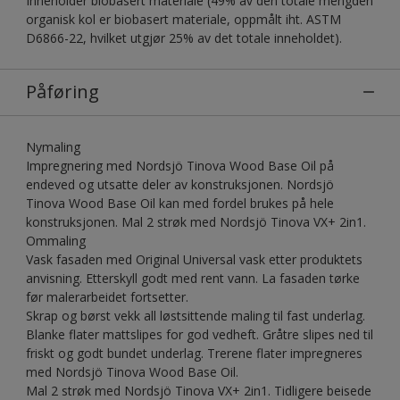
Inneholder biobasert materiale (49% av den totale mengden
organisk kol er biobasert materiale, oppmålt iht. ASTM
D6866-22, hvilket utgjør 25% av det totale inneholdet).
Påføring
Nymaling
Impregnering med Nordsjö Tinova Wood Base Oil på
endeved og utsatte deler av konstruksjonen. Nordsjö
Tinova Wood Base Oil kan med fordel brukes på hele
konstruksjonen. Mal 2 strøk med Nordsjö Tinova VX+ 2in1.
Ommaling
Vask fasaden med Original Universal vask etter produktets
anvisning. Etterskyll godt med rent vann. La fasaden tørke
før malerarbeidet fortsetter.
Skrap og børst vekk all løstsittende maling til fast underlag.
Blanke flater mattslipes for god vedheft. Gråtre slipes ned til
friskt og godt bundet underlag. Trerene flater impregneres
med Nordsjö Tinova Wood Base Oil.
Mal 2 strøk med Nordsjö Tinova VX+ 2in1. Tidligere beisede