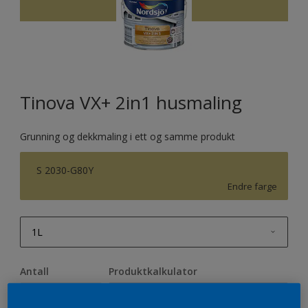
Tinova VX+ 2in1 husmaling
Grunning og dekkmaling i ett og samme produkt
S 2030-G80Y
Endre farge
1L
1L
Antall
Produktkalkulator
2,5L
Beregn