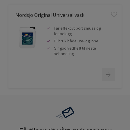
Nordsjö Original Universal vask
Tar effektivt bort smuss og
fettbelegg
Til bruk både ute- og inne
Gir god vedheft til neste
behandling