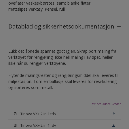
oveflater vaskes/børstes, samt blanke flater
mattslipes.Verktøy: Pensel, rull
Datablad og sikkerhetsdokumentasjon
Lukk det åpnede spannet godt igjen. Skrap bort maling fra
verktøyet før rengjøring. Ikke hell maling i avløpet, heller
ikke når du rengjør verktøyene.
Flytende malingsrester og rengjøringsmiddel skal leveres til
miljøstasjon. Tom emballasje skal leveres for resirkulering
og sorteres som metall.
Last ned Adobe Reader
Tinova VX+ 2 in 1 tds
Tinova VX+ 2 in 1 fdv