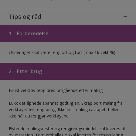
Tips og råd
1.
Forberedelse
Underlaget skal være rengjort og tørt (max 16 vekt-%).
2.
Etter brug
Brukt verktøy rengjøres omgående etter maling.
Lukk det åpnede spannet godt igjen. Skrap bort maling fra
verktøyet før rengjøring. Ikke hell maling i avløpet, heller
ikke når du rengjør verktøyene.
Flytende malingsrester og rengjøringsmiddel skal leveres til
miljøstasjon. Tom emballasje skal leveres for resirkulering