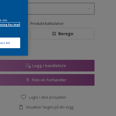
1L
1L
e site
ntall
Produktkalkulator
ring for mer
2,5L
Beregn
5L
ect All
10L
Legg i handleliste
Finn en forhandler
Lagre i dine prosjekter
Visualiser fargen på din vegg