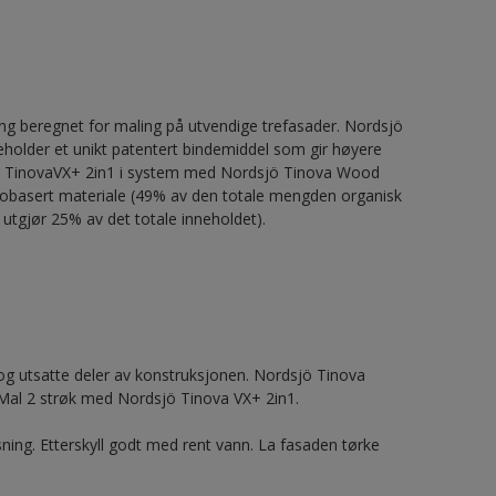
g beregnet for maling på utvendige trefasader. Nordsjö
neholder et unikt patentert bindemiddel som gir høyere
dsjö TinovaVX+ 2in1 i system med Nordsjö Tinova Wood
r biobasert materiale (49% av den totale mengden organisk
 utgjør 25% av det totale inneholdet).
 utsatte deler av konstruksjonen. Nordsjö Tinova
Mal 2 strøk med Nordsjö Tinova VX+ 2in1.
ning. Etterskyll godt med rent vann. La fasaden tørke