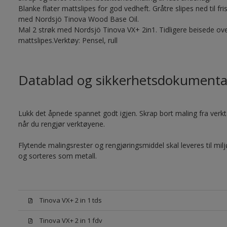
Blanke flater mattslipes for god vedheft. Gråtre slipes ned til f
med Nordsjö Tinova Wood Base Oil.
Mal 2 strøk med Nordsjö Tinova VX+ 2in1. Tidligere beisede ove
mattslipes.Verktøy: Pensel, rull
Datablad og sikkerhetsdokumenta
Lukk det åpnede spannet godt igjen. Skrap bort maling fra verktøy
når du rengjør verktøyene.
Flytende malingsrester og rengjøringsmiddel skal leveres til mil
og sorteres som metall.
Tinova VX+ 2 in 1 tds
Tinova VX+ 2 in 1 fdv