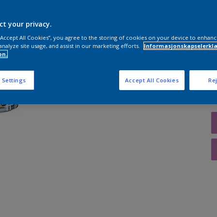
ct your privacy.
 “Accept All Cookies”, you agree to the storing of cookies on your device to enhanc
A
analyze site usage, and assist in our marketing efforts.
Informasjonskapselerklæ
on.
 Settings
Accept All Cookies
Rej