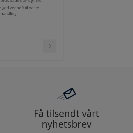
l bruk både ute- og inne
r god vedheft til neste
handling
Få tilsendt vårt
nyhetsbrev