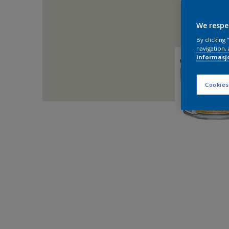
We respe
By clicking
navigation, 
informasj
Cookies