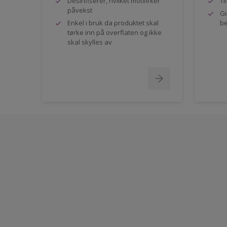
Desinfiserer, hvilket motvirker
Ti
påvekst
Gi
Enkel i bruk da produktet skal
be
tørke inn på overflaten og ikke
skal skylles av