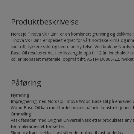
Produktbeskrivelse
Nordsjö Tinova VX+ 2in1 er en kombinert grunning og dekkmalin
Tinova VX+ 2in1 er spesielt egnet for vårt nordiske klima og in
tørstoff, tykkere sjikt og bedre beskyttelse. Ved bruk av Nor
Base Oil resulterer det i en livslengde opp til 12 år. Inneholde
kol er biobasert materiale, oppmålt iht. ASTM D6866-22, hvilket
Påføring
Nymaling
Impregnering med Nordsjö Tinova Wood Base Oil på endeved og
Wood Base Oil kan med fordel brukes på hele konstruksjonen. 
Ommaling
Vask fasaden med Original Universal vask etter produktets anvis
før malerarbeidet fortsetter.
Skrap og børst vekk all løstsittende maling til fast underlag.