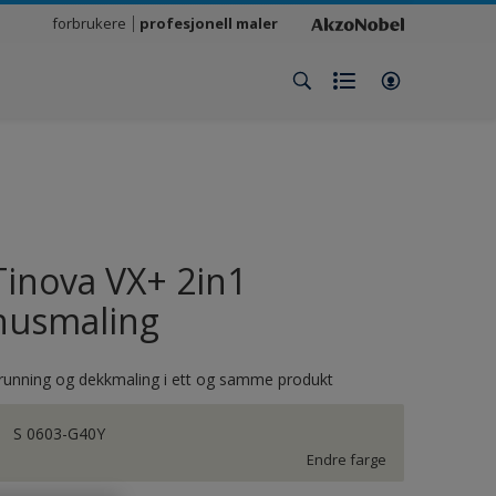
forbrukere
profesjonell maler
Tinova VX+ 2in1
husmaling
running og dekkmaling i ett og samme produkt
S 0603-G40Y
Endre farge