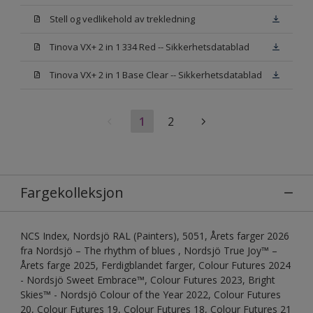
Stell og vedlikehold av trekledning
Tinova VX+ 2 in 1 334 Red -- Sikkerhetsdatablad
Tinova VX+ 2 in 1 Base Clear -- Sikkerhetsdatablad
1
2
Fargekolleksjon
NCS Index, Nordsjö RAL (Painters), 5051, Årets farger 2026
fra Nordsjö – The rhythm of blues , Nordsjö True Joy™ –
Årets farge 2025, Ferdigblandet farger, Colour Futures 2024
- Nordsjö Sweet Embrace™, Colour Futures 2023, Bright
Skies™ - Nordsjö Colour of the Year 2022, Colour Futures
20, Colour Futures 19, Colour Futures 18, Colour Futures 21