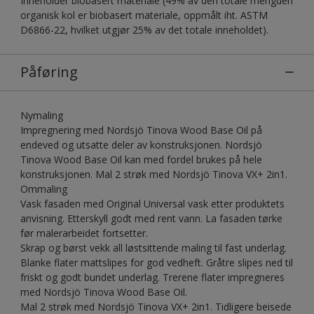
Inneholder biobasert materiale (49% av den totale mengden
organisk kol er biobasert materiale, oppmålt iht. ASTM
D6866-22, hvilket utgjør 25% av det totale inneholdet).
Påføring
Nymaling
Impregnering med Nordsjö Tinova Wood Base Oil på
endeved og utsatte deler av konstruksjonen. Nordsjö
Tinova Wood Base Oil kan med fordel brukes på hele
konstruksjonen. Mal 2 strøk med Nordsjö Tinova VX+ 2in1.
Ommaling
Vask fasaden med Original Universal vask etter produktets
anvisning. Etterskyll godt med rent vann. La fasaden tørke
før malerarbeidet fortsetter.
Skrap og børst vekk all løstsittende maling til fast underlag.
Blanke flater mattslipes for god vedheft. Gråtre slipes ned til
friskt og godt bundet underlag. Trerene flater impregneres
med Nordsjö Tinova Wood Base Oil.
Mal 2 strøk med Nordsjö Tinova VX+ 2in1. Tidligere beisede