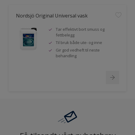
Nordsjö Original Universal vask
Tar effektivt bort smuss og
fettbelegg
Til bruk både ute- og inne
Gir god vedheft til neste
behandling