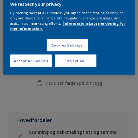
5L
We respect your privacy.
10L
By clicking “Accept All Cookies”, you agree to the storing of cookies
on your device to enhance site navigation, analyze site usage, and
assist in our marketing efforts.
Informasjonskapselerklæring for
mer informasjon.
Legg i handleliste
Cookies Settings
Finn en forhandler
Accept All Cookies
Reject All
Lagre i dine prosjekter
Visualiser fargen på din vegg
Hovedfordeler
Grunning og dekkmaling i ett og samme