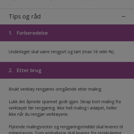
Tips og råd
1.
Forberedelse
Underlaget skal være rengjort og tørt (max 16 vekt-%).
2.
Etter brug
Brukt verktøy rengjøres omgående etter maling.
Lukk det åpnede spannet godt igjen. Skrap bort maling fra
verktøyet før rengjøring. Ikke hell maling i avløpet, heller
ikke når du rengjør verktøyene.
Flytende malingsrester og rengjøringsmiddel skal leveres til
miljøstasjon. Tom emballasje skal leveres for resirkulering