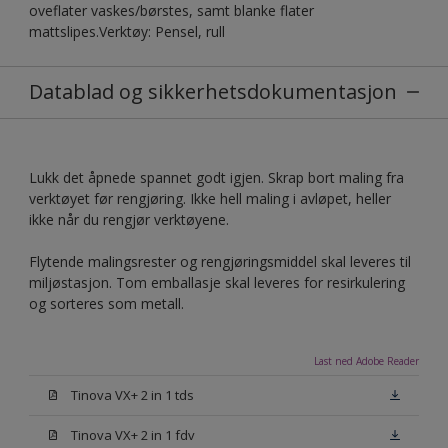
oveflater vaskes/børstes, samt blanke flater
mattslipes.Verktøy: Pensel, rull
Datablad og sikkerhetsdokumentasjon
Lukk det åpnede spannet godt igjen. Skrap bort maling fra
verktøyet før rengjøring. Ikke hell maling i avløpet, heller
ikke når du rengjør verktøyene.
Flytende malingsrester og rengjøringsmiddel skal leveres til
miljøstasjon. Tom emballasje skal leveres for resirkulering
og sorteres som metall.
Last ned Adobe Reader
Tinova VX+ 2 in 1 tds
Tinova VX+ 2 in 1 fdv