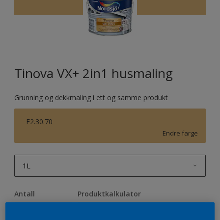
Tinova VX+ 2in1 husmaling
Grunning og dekkmaling i ett og samme produkt
F2.30.70
Endre farge
1L
1L
Antall
Produktkalkulator
2,5L
Beregn