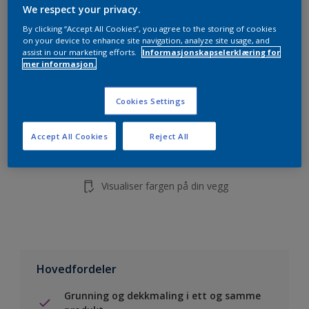
5L
We respect your privacy.
10L
By clicking “Accept All Cookies”, you agree to the storing of cookies
on your device to enhance site navigation, analyze site usage, and
assist in our marketing efforts.
Informasjonskapselerklæring for
mer informasjon.
Legg i handleliste
Cookies Settings
Finn en forhandler
Accept All Cookies
Reject All
Lagre i dine prosjekter
Visualiser fargen på din vegg
Hovedfordeler
Grunning og dekkmaling i ett og samme