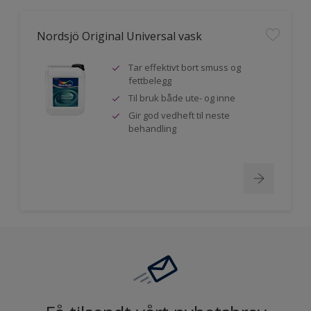
Nordsjö Original Universal vask
Tar effektivt bort smuss og
fettbelegg
Til bruk både ute- og inne
Gir god vedheft til neste
behandling