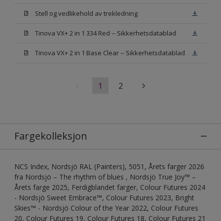
Stell og vedlikehold av trekledning
Tinova VX+ 2 in 1 334 Red -- Sikkerhetsdatablad
Tinova VX+ 2 in 1 Base Clear -- Sikkerhetsdatablad
1
2
Fargekolleksjon
NCS Index, Nordsjö RAL (Painters), 5051, Årets farger 2026
fra Nordsjö – The rhythm of blues , Nordsjö True Joy™ –
Årets farge 2025, Ferdigblandet farger, Colour Futures 2024
- Nordsjö Sweet Embrace™, Colour Futures 2023, Bright
Skies™ - Nordsjö Colour of the Year 2022, Colour Futures
20, Colour Futures 19, Colour Futures 18, Colour Futures 21