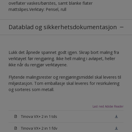
oveflater vaskes/børstes, samt blanke flater
mattslipes.Verktøy: Pensel, rull
Datablad og sikkerhetsdokumentasjon
Lukk det åpnede spannet godt igjen. Skrap bort maling fra
verktøyet før rengjøring. Ikke hell maling i avløpet, heller
ikke når du rengjør verktøyene.
Flytende malingsrester og rengjøringsmiddel skal leveres til
miljøstasjon. Tom emballasje skal leveres for resirkulering
og sorteres som metall.
Last ned Adobe Reader
Tinova VX+ 2 in 1 tds
Tinova VX+ 2 in 1 fdv