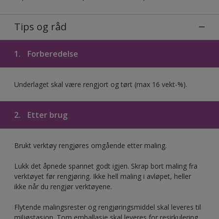
Tips og råd
1.
Forberedelse
Underlaget skal være rengjort og tørt (max 16 vekt-%).
2.
Etter brug
Brukt verktøy rengjøres omgående etter maling.
Lukk det åpnede spannet godt igjen. Skrap bort maling fra
verktøyet før rengjøring. Ikke hell maling i avløpet, heller
ikke når du rengjør verktøyene.
Flytende malingsrester og rengjøringsmiddel skal leveres til
miljøstasjon. Tom emballasje skal leveres for resirkulering