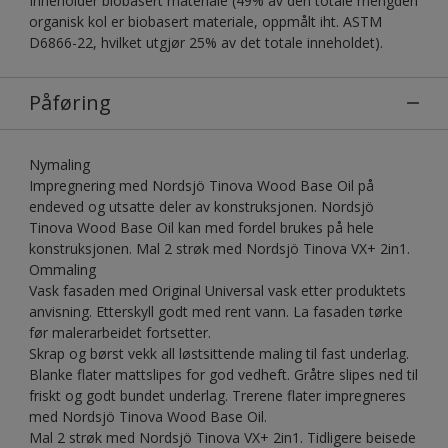
Inneholder biobasert materiale (49% av den totale mengden
organisk kol er biobasert materiale, oppmålt iht. ASTM
D6866-22, hvilket utgjør 25% av det totale inneholdet).
Påføring
Nymaling
Impregnering med Nordsjö Tinova Wood Base Oil på
endeved og utsatte deler av konstruksjonen. Nordsjö
Tinova Wood Base Oil kan med fordel brukes på hele
konstruksjonen. Mal 2 strøk med Nordsjö Tinova VX+ 2in1.
Ommaling
Vask fasaden med Original Universal vask etter produktets
anvisning. Etterskyll godt med rent vann. La fasaden tørke
før malerarbeidet fortsetter.
Skrap og børst vekk all løstsittende maling til fast underlag.
Blanke flater mattslipes for god vedheft. Gråtre slipes ned til
friskt og godt bundet underlag. Trerene flater impregneres
med Nordsjö Tinova Wood Base Oil.
Mal 2 strøk med Nordsjö Tinova VX+ 2in1. Tidligere beisede