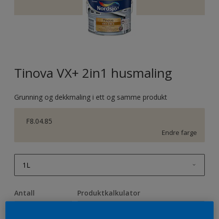
Tinova VX+ 2in1 husmaling
Grunning og dekkmaling i ett og samme produkt
F8.04.85
Endre farge
1L
1L
Antall
Produktkalkulator
2,5L
Beregn