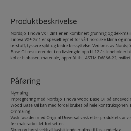
Produktbeskrivelse
Nordsjö Tinova VX+ 2in1 er en kombinert grunning og dekkmalin
Tinova VX+ 2in1 er spesielt egnet for vårt nordiske klima og in
tørstoff, tykkere sjikt og bedre beskyttelse. Ved bruk av Nor
Base Oil resulterer det i en livslengde opp til 12 år. Inneholde
kol er biobasert materiale, oppmålt iht. ASTM D6866-22, hvilket
Påføring
Nymaling
Impregnering med Nordsjö Tinova Wood Base Oil på endeved og
Wood Base Oil kan med fordel brukes på hele konstruksjonen. 
Ommaling
Vask fasaden med Original Universal vask etter produktets anvis
før malerarbeidet fortsetter.
Skrap og børst vekk all løstsittende maling til fast underlag.