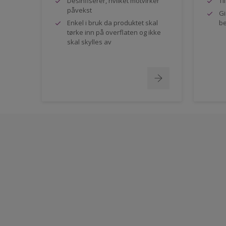
Desinfiserer, hvilket motvirker
Ti
påvekst
Gi
Enkel i bruk da produktet skal
be
tørke inn på overflaten og ikke
skal skylles av