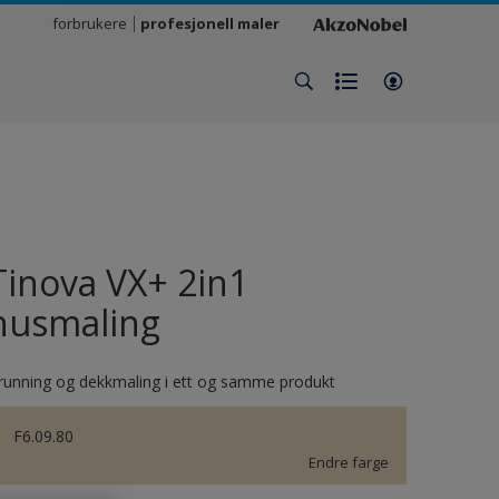
forbrukere
profesjonell maler
Tinova VX+ 2in1
husmaling
running og dekkmaling i ett og samme produkt
F6.09.80
Endre farge