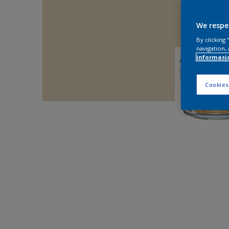
We respe
By clicking
navigation, 
informasj
Cookies