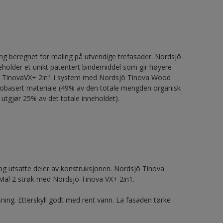
g beregnet for maling på utvendige trefasader. Nordsjö
neholder et unikt patentert bindemiddel som gir høyere
dsjö TinovaVX+ 2in1 i system med Nordsjö Tinova Wood
r biobasert materiale (49% av den totale mengden organisk
 utgjør 25% av det totale inneholdet).
 utsatte deler av konstruksjonen. Nordsjö Tinova
Mal 2 strøk med Nordsjö Tinova VX+ 2in1.
ning. Etterskyll godt med rent vann. La fasaden tørke