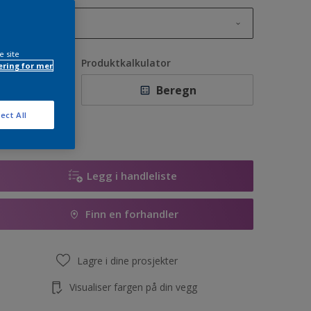
1L
1L
e site
ntall
Produktkalkulator
ring for mer
2,5L
Beregn
5L
ect All
10L
Legg i handleliste
Finn en forhandler
Lagre i dine prosjekter
Visualiser fargen på din vegg