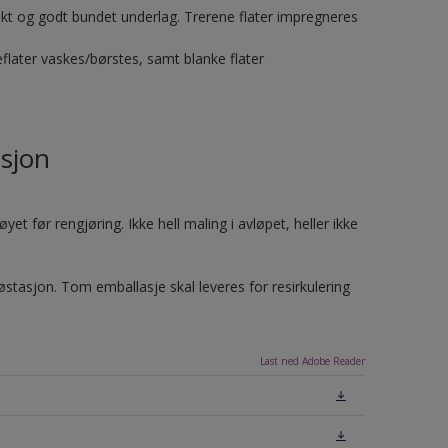
riskt og godt bundet underlag. Trerene flater impregneres
flater vaskes/børstes, samt blanke flater
sjon
et før rengjøring. Ikke hell maling i avløpet, heller ikke
jøstasjon. Tom emballasje skal leveres for resirkulering
Last ned Adobe Reader