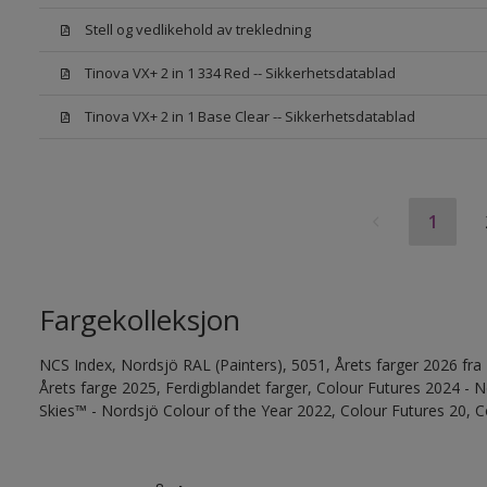
Stell og vedlikehold av trekledning
Tinova VX+ 2 in 1 334 Red -- Sikkerhetsdatablad
Tinova VX+ 2 in 1 Base Clear -- Sikkerhetsdatablad
1
Fargekolleksjon
NCS Index, Nordsjö RAL (Painters), 5051, Årets farger 2026 fra
Årets farge 2025, Ferdigblandet farger, Colour Futures 2024 -
Skies™ - Nordsjö Colour of the Year 2022, Colour Futures 20, C