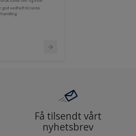
l bruk både ute- og inne
r god vedheft til neste
handling
Få tilsendt vårt
nyhetsbrev