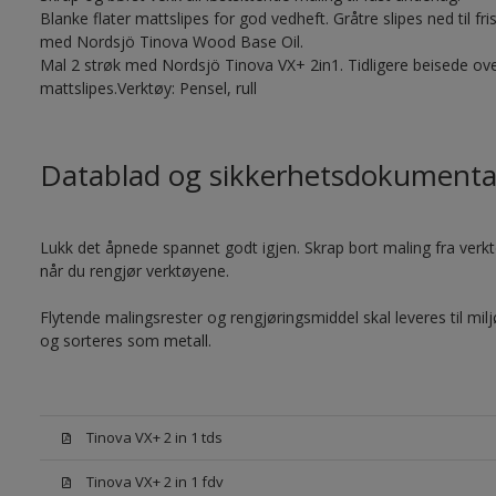
Blanke flater mattslipes for god vedheft. Gråtre slipes ned til f
med Nordsjö Tinova Wood Base Oil.
Mal 2 strøk med Nordsjö Tinova VX+ 2in1. Tidligere beisede ove
mattslipes.Verktøy: Pensel, rull
Datablad og sikkerhetsdokumenta
Lukk det åpnede spannet godt igjen. Skrap bort maling fra verktøy
når du rengjør verktøyene.
Flytende malingsrester og rengjøringsmiddel skal leveres til mil
og sorteres som metall.
Tinova VX+ 2 in 1 tds
Tinova VX+ 2 in 1 fdv