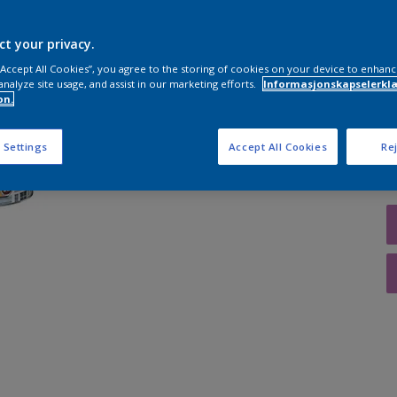
ct your privacy.
 “Accept All Cookies”, you agree to the storing of cookies on your device to enhanc
A
analyze site usage, and assist in our marketing efforts.
Informasjonskapselerklæ
on.
 Settings
Accept All Cookies
Rej