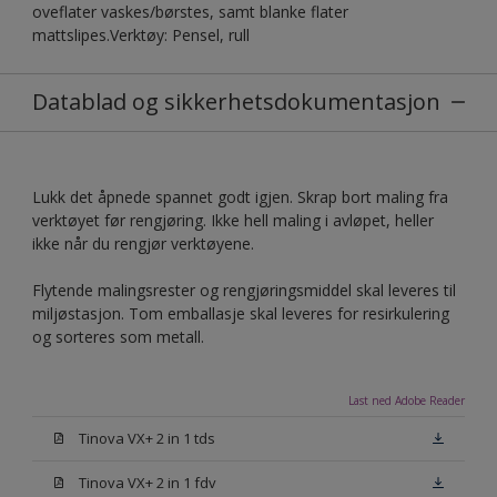
oveflater vaskes/børstes, samt blanke flater
mattslipes.Verktøy: Pensel, rull
Datablad og sikkerhetsdokumentasjon
Lukk det åpnede spannet godt igjen. Skrap bort maling fra
verktøyet før rengjøring. Ikke hell maling i avløpet, heller
ikke når du rengjør verktøyene.
Flytende malingsrester og rengjøringsmiddel skal leveres til
miljøstasjon. Tom emballasje skal leveres for resirkulering
og sorteres som metall.
Last ned Adobe Reader
Tinova VX+ 2 in 1 tds
Tinova VX+ 2 in 1 fdv