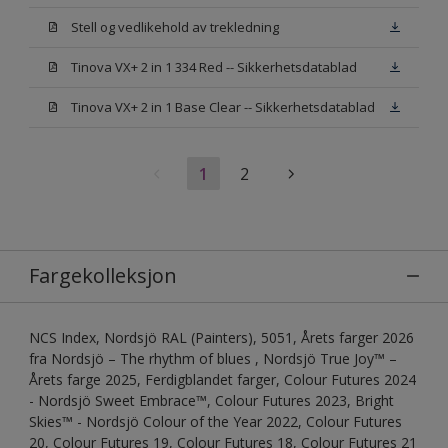
Stell og vedlikehold av trekledning
Tinova VX+ 2 in 1 334 Red -- Sikkerhetsdatablad
Tinova VX+ 2 in 1 Base Clear -- Sikkerhetsdatablad
1
2
Fargekolleksjon
NCS Index, Nordsjö RAL (Painters), 5051, Årets farger 2026
fra Nordsjö – The rhythm of blues , Nordsjö True Joy™ –
Årets farge 2025, Ferdigblandet farger, Colour Futures 2024
- Nordsjö Sweet Embrace™, Colour Futures 2023, Bright
Skies™ - Nordsjö Colour of the Year 2022, Colour Futures
20, Colour Futures 19, Colour Futures 18, Colour Futures 21