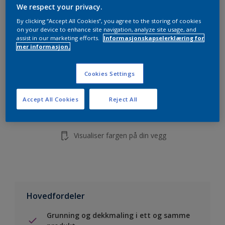
5L
We respect your privacy.
10L
By clicking “Accept All Cookies”, you agree to the storing of cookies
on your device to enhance site navigation, analyze site usage, and
assist in our marketing efforts.
Informasjonskapselerklæring for
mer informasjon.
Legg i handleliste
Cookies Settings
Finn en forhandler
Accept All Cookies
Reject All
Lagre i dine prosjekter
Visualiser fargen på din vegg
Hovedfordeler
Grunning og dekkmaling i ett og samme