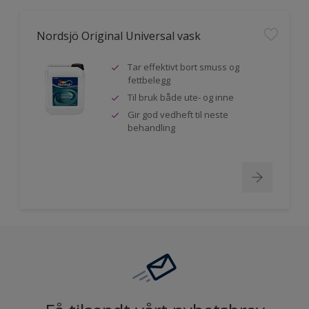
Nordsjö Original Universal vask
Tar effektivt bort smuss og
fettbelegg
Til bruk både ute- og inne
Gir god vedheft til neste
behandling