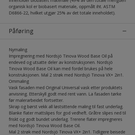
Inneholder biobasert materiale (49% av den totale mengden
organisk kol er biobasert materiale, oppmålt iht. ASTM
D6866-22, hvilket utgjør 25% av det totale inneholdet).
Påføring
Nymaling
Impregnering med Nordsjö Tinova Wood Base Oil på
endeved og utsatte deler av konstruksjonen. Nordsjö
Tinova Wood Base Oil kan med fordel brukes på hele
konstruksjonen. Mal 2 strøk med Nordsjö Tinova VX+ 2in1.
Ommaling
Vask fasaden med Original Universal vask etter produktets
anvisning. Etterskyll godt med rent vann. La fasaden tørke
før malerarbeidet fortsetter.
Skrap og børst vekk all løstsittende maling til fast underlag.
Blanke flater mattslipes for god vedheft. Gråtre slipes ned til
friskt og godt bundet underlag. Trerene flater impregneres
med Nordsjö Tinova Wood Base Oil.
Mal 2 strøk med Nordsjö Tinova VX+ 2in1. Tidligere beisede