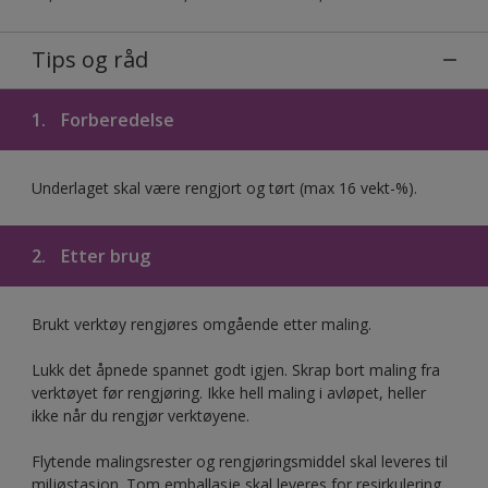
Tips og råd
1.
Forberedelse
Underlaget skal være rengjort og tørt (max 16 vekt-%).
2.
Etter brug
Brukt verktøy rengjøres omgående etter maling.
Lukk det åpnede spannet godt igjen. Skrap bort maling fra
verktøyet før rengjøring. Ikke hell maling i avløpet, heller
ikke når du rengjør verktøyene.
Flytende malingsrester og rengjøringsmiddel skal leveres til
miljøstasjon. Tom emballasje skal leveres for resirkulering