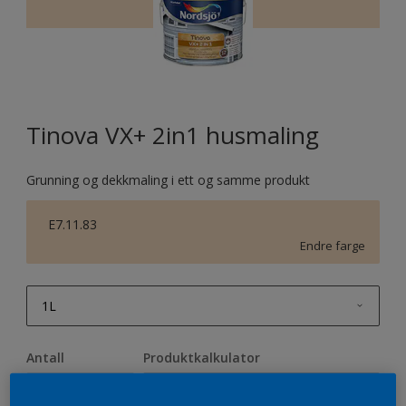
Tinova VX+ 2in1 husmaling
Grunning og dekkmaling i ett og samme produkt
E7.11.83
Endre farge
1L
1L
Antall
Produktkalkulator
2,5L
Beregn