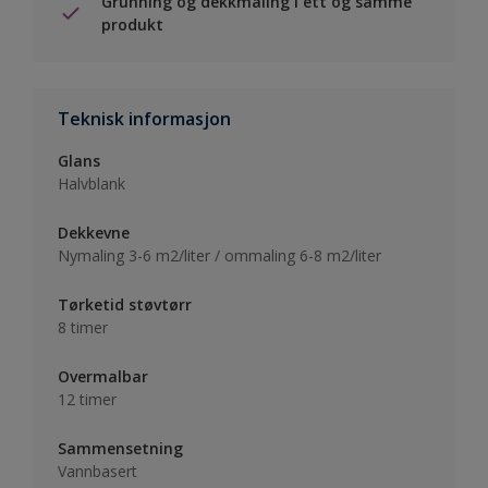
Grunning og dekkmaling i ett og samme
produkt
Teknisk informasjon
Glans
Halvblank
Dekkevne
Nymaling 3-6 m2/liter / ommaling 6-8 m2/liter
Tørketid støvtørr
8 timer
Overmalbar
12 timer
Sammensetning
Vannbasert