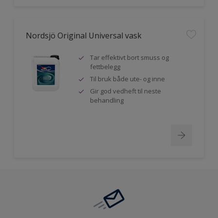
Nordsjö Original Universal vask
Tar effektivt bort smuss og
fettbelegg
Til bruk både ute- og inne
Gir god vedheft til neste
behandling