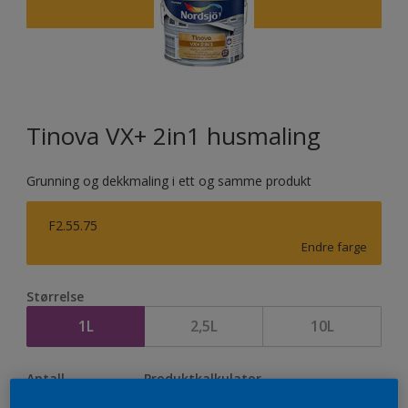
Tinova VX+ 2in1 husmaling
Grunning og dekkmaling i ett og samme produkt
F2.55.75
Endre farge
Størrelse
1L
2,5L
10L
Antall
Produktkalkulator