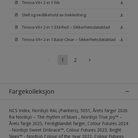
Tinova VX+ 2 in 1 fdv
Stell og vedlikehold av trekledning
Tinova VX+ 2 in 1 334 Red -- Sikkerhetsdatablad
Tinova VX+ 2 in 1 Base Clear -- Sikkerhetsdatablad
1
2
Fargekolleksjon
NCS Index, Nordsjö RAL (Painters), 5051, Årets farger 2026
fra Nordsjö – The rhythm of blues , Nordsjö True Joy™ –
Årets farge 2025, Ferdigblandet farger, Colour Futures 2024
- Nordsjö Sweet Embrace™, Colour Futures 2023, Bright
Skies™ - Nordsjö Colour of the Year 2022, Colour Futures