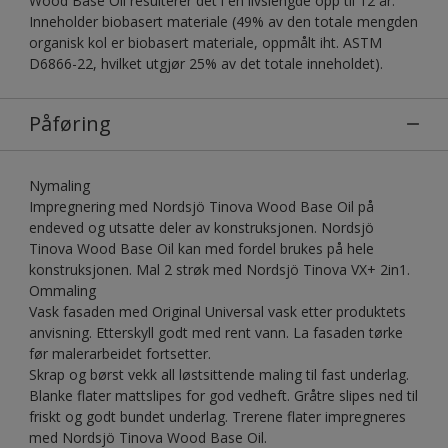
Wood Base Oil resulterer det i en livslengde opp til 12 år.
Inneholder biobasert materiale (49% av den totale mengden
organisk kol er biobasert materiale, oppmålt iht. ASTM
D6866-22, hvilket utgjør 25% av det totale inneholdet).
Påføring
Nymaling
Impregnering med Nordsjö Tinova Wood Base Oil på
endeved og utsatte deler av konstruksjonen. Nordsjö
Tinova Wood Base Oil kan med fordel brukes på hele
konstruksjonen. Mal 2 strøk med Nordsjö Tinova VX+ 2in1.
Ommaling
Vask fasaden med Original Universal vask etter produktets
anvisning. Etterskyll godt med rent vann. La fasaden tørke
før malerarbeidet fortsetter.
Skrap og børst vekk all løstsittende maling til fast underlag.
Blanke flater mattslipes for god vedheft. Gråtre slipes ned til
friskt og godt bundet underlag. Trerene flater impregneres
med Nordsjö Tinova Wood Base Oil.