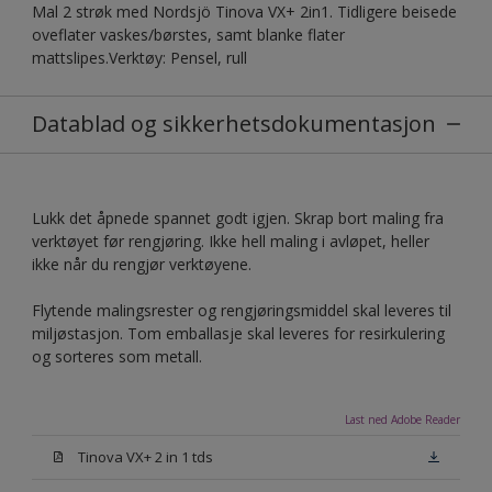
Mal 2 strøk med Nordsjö Tinova VX+ 2in1. Tidligere beisede
oveflater vaskes/børstes, samt blanke flater
mattslipes.Verktøy: Pensel, rull
Datablad og sikkerhetsdokumentasjon
Lukk det åpnede spannet godt igjen. Skrap bort maling fra
verktøyet før rengjøring. Ikke hell maling i avløpet, heller
ikke når du rengjør verktøyene.
Flytende malingsrester og rengjøringsmiddel skal leveres til
miljøstasjon. Tom emballasje skal leveres for resirkulering
og sorteres som metall.
Last ned Adobe Reader
Tinova VX+ 2 in 1 tds