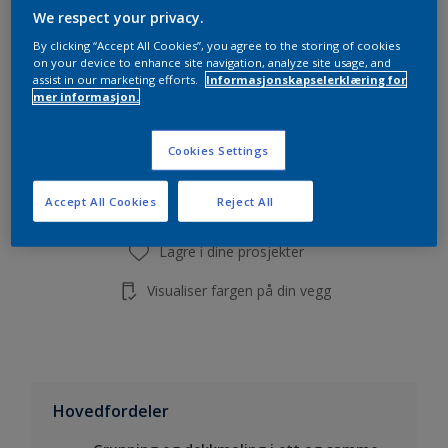
Beregn
We respect your privacy.
By clicking “Accept All Cookies”, you agree to the storing of cookies
on your device to enhance site navigation, analyze site usage, and
assist in our marketing efforts.
Informasjonskapselerklæring for
mer informasjon.
Legg i handleliste
Cookies Settings
Finn en forhandler
Accept All Cookies
Reject All
Lagre i dine prosjekter
Visualiser fargen på din vegg
Hovedfordeler