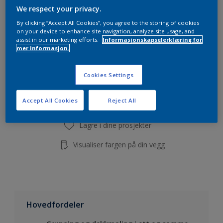
Beregn
We respect your privacy.
By clicking “Accept All Cookies”, you agree to the storing of cookies
on your device to enhance site navigation, analyze site usage, and
assist in our marketing efforts.
Informasjonskapselerklæring for
mer informasjon.
Legg i handleliste
Cookies Settings
Finn en forhandler
Accept All Cookies
Reject All
Lagre i dine prosjekter
Visualiser fargen på din vegg
Hovedfordeler