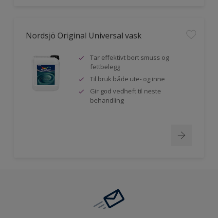
Nordsjö Original Universal vask
Tar effektivt bort smuss og
fettbelegg
Til bruk både ute- og inne
Gir god vedheft til neste
behandling