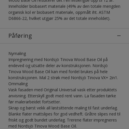
Wood Base Oil resulterer det i en livslengde opp til 12 år.
Inneholder biobasert materiale (49% av den totale mengden
organisk kol er biobasert materiale, oppmålt iht. ASTM
D6866-22, hvilket utgjør 25% av det totale inneholdet).
Påføring
Nymaling
Impregnering med Nordsjö Tinova Wood Base Oil på
endeved og utsatte deler av konstruksjonen. Nordsjö
Tinova Wood Base Oil kan med fordel brukes på hele
konstruksjonen. Mal 2 strøk med Nordsjö Tinova VX+ 2in1.
Ommaling
Vask fasaden med Original Universal vask etter produktets
anvisning. Etterskyll godt med rent vann. La fasaden tørke
før malerarbeidet fortsetter.
Skrap og børst vekk all løstsittende maling til fast underlag.
Blanke flater mattslipes for god vedheft. Gråtre slipes ned til
friskt og godt bundet underlag. Trerene flater impregneres
med Nordsjö Tinova Wood Base Oil.