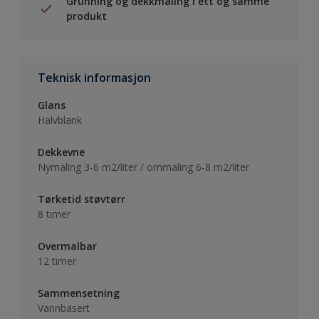
Grunning og dekkmaling i ett og samme
produkt
Teknisk informasjon
Glans
Halvblank
Dekkevne
Nymaling 3-6 m2/liter / ommaling 6-8 m2/liter
Tørketid støvtørr
8 timer
Overmalbar
12 timer
Sammensetning
Vannbasert