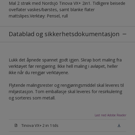
Mal 2 strøk med Nordsjö Tinova VX+ 2in1. Tidligere beisede
oveflater vaskes/børstes, samt blanke flater
mattslipes.Verktøy: Pensel, rull
Datablad og sikkerhetsdokumentasjon
Lukk det åpnede spannet godt igjen. Skrap bort maling fra
verktøyet før rengjøring. Ikke hell maling i avløpet, heller
ikke når du rengjør verktøyene.
Flytende malingsrester og rengjøringsmiddel skal leveres til
miljøstasjon. Tom emballasje skal leveres for resirkulering
og sorteres som metall.
Last ned Adobe Reader
Tinova VX+ 2 in 1 tds