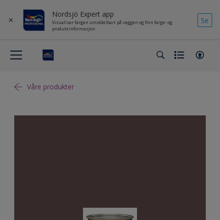
Nordsjö Expert app
Se
Visualiser fargen umiddelbart på veggen og finn farge- og
produktinformasjon
Våre produkter