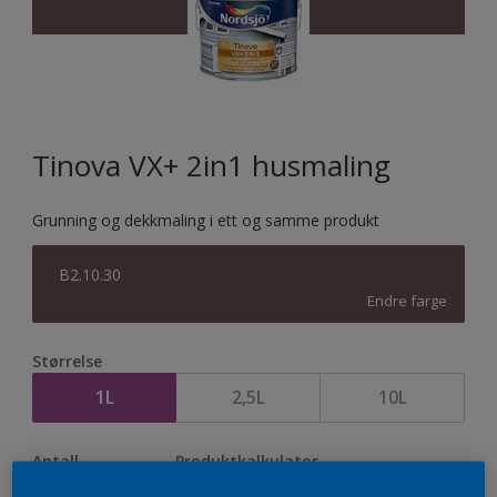
Tinova VX+ 2in1 husmaling
Grunning og dekkmaling i ett og samme produkt
B2.10.30
Endre farge
Størrelse
1L
2,5L
10L
Antall
Produktkalkulator