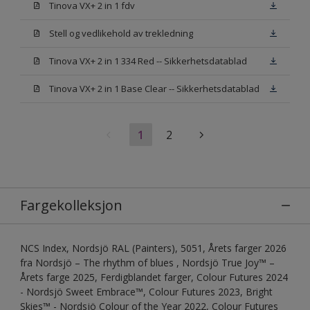
Tinova VX+ 2 in 1 fdv
Stell og vedlikehold av trekledning
Tinova VX+ 2 in 1 334 Red -- Sikkerhetsdatablad
Tinova VX+ 2 in 1 Base Clear -- Sikkerhetsdatablad
1
2
Fargekolleksjon
NCS Index, Nordsjö RAL (Painters), 5051, Årets farger 2026
fra Nordsjö – The rhythm of blues , Nordsjö True Joy™ –
Årets farge 2025, Ferdigblandet farger, Colour Futures 2024
- Nordsjö Sweet Embrace™, Colour Futures 2023, Bright
Skies™ - Nordsjö Colour of the Year 2022, Colour Futures