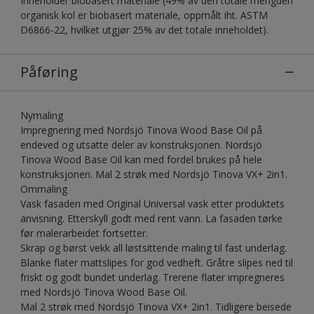
Inneholder biobasert materiale (49% av den totale mengden
organisk kol er biobasert materiale, oppmålt iht. ASTM
D6866-22, hvilket utgjør 25% av det totale inneholdet).
Påføring
Nymaling
Impregnering med Nordsjö Tinova Wood Base Oil på
endeved og utsatte deler av konstruksjonen. Nordsjö
Tinova Wood Base Oil kan med fordel brukes på hele
konstruksjonen. Mal 2 strøk med Nordsjö Tinova VX+ 2in1.
Ommaling
Vask fasaden med Original Universal vask etter produktets
anvisning. Etterskyll godt med rent vann. La fasaden tørke
før malerarbeidet fortsetter.
Skrap og børst vekk all løstsittende maling til fast underlag.
Blanke flater mattslipes for god vedheft. Gråtre slipes ned til
friskt og godt bundet underlag. Trerene flater impregneres
med Nordsjö Tinova Wood Base Oil.
Mal 2 strøk med Nordsjö Tinova VX+ 2in1. Tidligere beisede