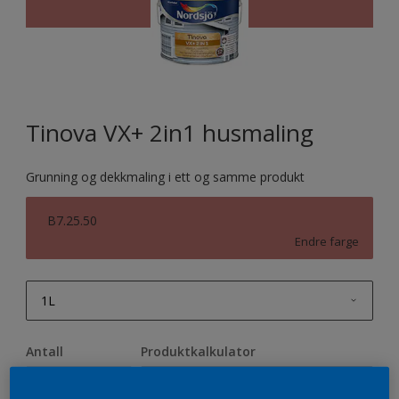
Tinova VX+ 2in1 husmaling
Grunning og dekkmaling i ett og samme produkt
B7.25.50
Endre farge
1L
1L
Antall
Produktkalkulator
2,5L
Beregn