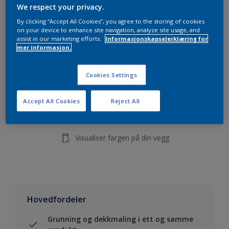
5L
We respect your privacy.
10L
By clicking “Accept All Cookies”, you agree to the storing of cookies
on your device to enhance site navigation, analyze site usage, and
assist in our marketing efforts.
Informasjonskapselerklæring for
mer informasjon.
Legg i handleliste
Cookies Settings
Finn en forhandler
Accept All Cookies
Reject All
Lagre i dine prosjekter
Visualiser fargen på din vegg
Hovedfordeler
Grunning og dekkmaling i ett og samme