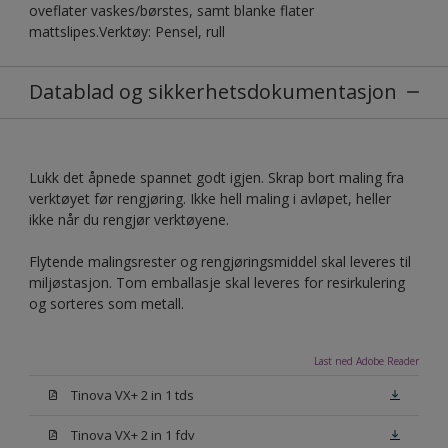
oveflater vaskes/børstes, samt blanke flater
mattslipes.Verktøy: Pensel, rull
Datablad og sikkerhetsdokumentasjon
Lukk det åpnede spannet godt igjen. Skrap bort maling fra
verktøyet før rengjøring. Ikke hell maling i avløpet, heller
ikke når du rengjør verktøyene.
Flytende malingsrester og rengjøringsmiddel skal leveres til
miljøstasjon. Tom emballasje skal leveres for resirkulering
og sorteres som metall.
Last ned Adobe Reader
Tinova VX+ 2 in 1 tds
Tinova VX+ 2 in 1 fdv