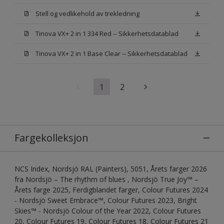
Stell og vedlikehold av trekledning
Tinova VX+ 2 in 1 334 Red -- Sikkerhetsdatablad
Tinova VX+ 2 in 1 Base Clear -- Sikkerhetsdatablad
1
2
Fargekolleksjon
NCS Index, Nordsjö RAL (Painters), 5051, Årets farger 2026
fra Nordsjö – The rhythm of blues , Nordsjö True Joy™ –
Årets farge 2025, Ferdigblandet farger, Colour Futures 2024
- Nordsjö Sweet Embrace™, Colour Futures 2023, Bright
Skies™ - Nordsjö Colour of the Year 2022, Colour Futures
20, Colour Futures 19, Colour Futures 18, Colour Futures 21