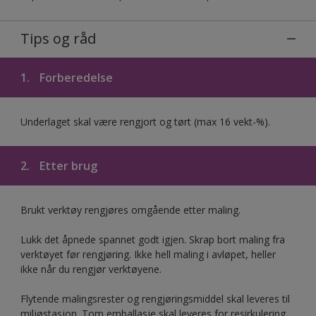
Tips og råd
1.
Forberedelse
Underlaget skal være rengjort og tørt (max 16 vekt-%).
2.
Etter brug
Brukt verktøy rengjøres omgående etter maling.
Lukk det åpnede spannet godt igjen. Skrap bort maling fra
verktøyet før rengjøring. Ikke hell maling i avløpet, heller
ikke når du rengjør verktøyene.
Flytende malingsrester og rengjøringsmiddel skal leveres til
miljøstasjon. Tom emballasje skal leveres for resirkulering