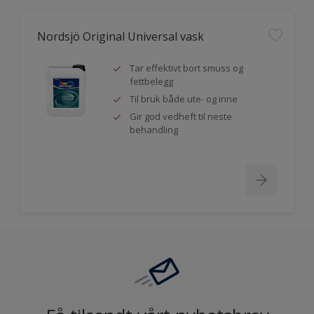
Nordsjö Original Universal vask
Tar effektivt bort smuss og
fettbelegg
Til bruk både ute- og inne
Gir god vedheft til neste
behandling