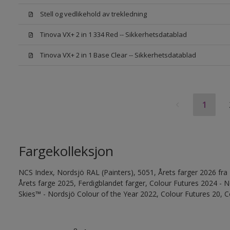
Stell og vedlikehold av trekledning
Tinova VX+ 2 in 1 334 Red -- Sikkerhetsdatablad
Tinova VX+ 2 in 1 Base Clear -- Sikkerhetsdatablad
1
Fargekolleksjon
NCS Index, Nordsjö RAL (Painters), 5051, Årets farger 2026 fra
Årets farge 2025, Ferdigblandet farger, Colour Futures 2024 -
Skies™ - Nordsjö Colour of the Year 2022, Colour Futures 20, C