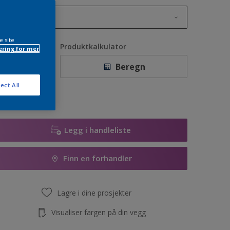
1L
1L
e site
ntall
Produktkalkulator
ring for mer
2,5L
Beregn
5L
ect All
10L
Legg i handleliste
Finn en forhandler
Lagre i dine prosjekter
Visualiser fargen på din vegg