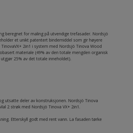
g beregnet for maling på utvendige trefasader. Nordsjö
neholder et unikt patentert bindemiddel som gir høyere
dsjö TinovaVX+ 2in1 i system med Nordsjö Tinova Wood
r biobasert materiale (49% av den totale mengden organisk
 utgjør 25% av det totale inneholdet).
 utsatte deler av konstruksjonen. Nordsjö Tinova
Mal 2 strøk med Nordsjö Tinova VX+ 2in1.
ning. Etterskyll godt med rent vann. La fasaden tørke