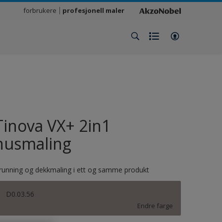
forbrukere
profesjonell maler
Tinova VX+ 2in1
husmaling
running og dekkmaling i ett og samme produkt
D0.03.56
Endre farge