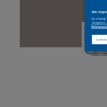
We respe
By clicking
navigation, 
informasj
Cookies