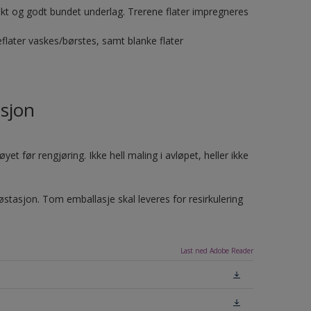
riskt og godt bundet underlag. Trerene flater impregneres
flater vaskes/børstes, samt blanke flater
sjon
et før rengjøring. Ikke hell maling i avløpet, heller ikke
jøstasjon. Tom emballasje skal leveres for resirkulering
Last ned Adobe Reader