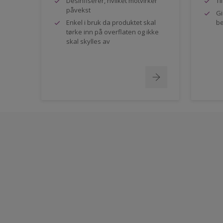
Desinfiserer, hvilket motvirker
Ti
påvekst
Gi
Enkel i bruk da produktet skal
be
tørke inn på overflaten og ikke
skal skylles av