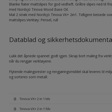
Blanke flater mattslipes for god vedheft. Gråtre slipes ned til f
med Nordsjö Tinova Wood Base Oil.
Mal 2 strøk med Nordsjö Tinova VX+ 2in1. Tidligere beisede ove
mattslipes.Verktøy: Pensel, rull
Datablad og sikkerhetsdokumenta
Lukk det åpnede spannet godt igjen. Skrap bort maling fra verktøy
når du rengjør verktøyene.
Flytende malingsrester og rengjøringsmiddel skal leveres til mil
og sorteres som metall.
Tinova VX+ 2 in 1 tds
Tinova VX+ 2 in 1 fdv