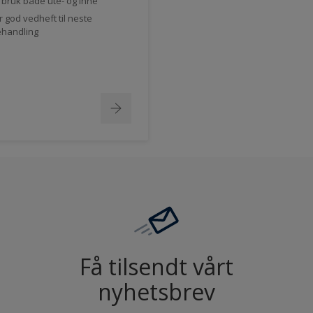
l bruk både ute- og inne
r god vedheft til neste
handling
Få tilsendt vårt
nyhetsbrev