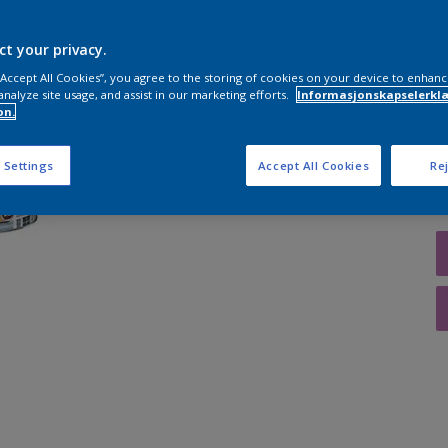
ct your privacy.
 “Accept All Cookies”, you agree to the storing of cookies on your device to enhanc
A
analyze site usage, and assist in our marketing efforts.
Informasjonskapselerklæ
on.
 Settings
Accept All Cookies
Rej