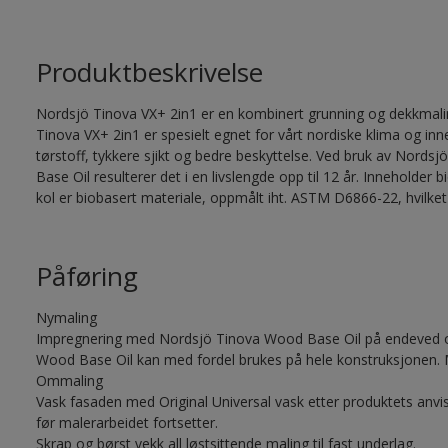
Produktbeskrivelse
Nordsjö Tinova VX+ 2in1 er en kombinert grunning og dekkmalin
Tinova VX+ 2in1 er spesielt egnet for vårt nordiske klima og in
tørstoff, tykkere sjikt og bedre beskyttelse. Ved bruk av Nor
Base Oil resulterer det i en livslengde opp til 12 år. Inneholde
kol er biobasert materiale, oppmålt iht. ASTM D6866-22, hvilket
Påføring
Nymaling
Impregnering med Nordsjö Tinova Wood Base Oil på endeved og
Wood Base Oil kan med fordel brukes på hele konstruksjonen. 
Ommaling
Vask fasaden med Original Universal vask etter produktets anvis
før malerarbeidet fortsetter.
Skrap og børst vekk all løstsittende maling til fast underlag.