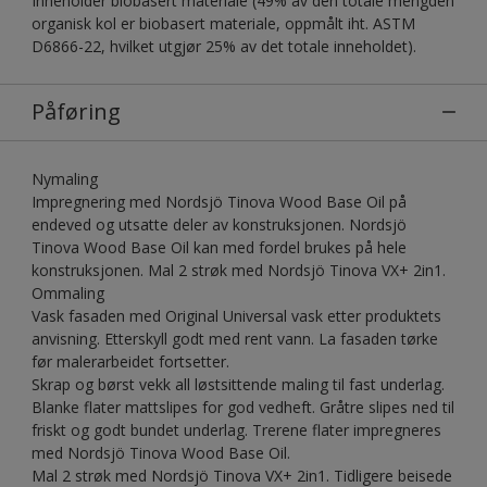
Inneholder biobasert materiale (49% av den totale mengden
organisk kol er biobasert materiale, oppmålt iht. ASTM
D6866-22, hvilket utgjør 25% av det totale inneholdet).
Påføring
Nymaling
Impregnering med Nordsjö Tinova Wood Base Oil på
endeved og utsatte deler av konstruksjonen. Nordsjö
Tinova Wood Base Oil kan med fordel brukes på hele
konstruksjonen. Mal 2 strøk med Nordsjö Tinova VX+ 2in1.
Ommaling
Vask fasaden med Original Universal vask etter produktets
anvisning. Etterskyll godt med rent vann. La fasaden tørke
før malerarbeidet fortsetter.
Skrap og børst vekk all løstsittende maling til fast underlag.
Blanke flater mattslipes for god vedheft. Gråtre slipes ned til
friskt og godt bundet underlag. Trerene flater impregneres
med Nordsjö Tinova Wood Base Oil.
Mal 2 strøk med Nordsjö Tinova VX+ 2in1. Tidligere beisede