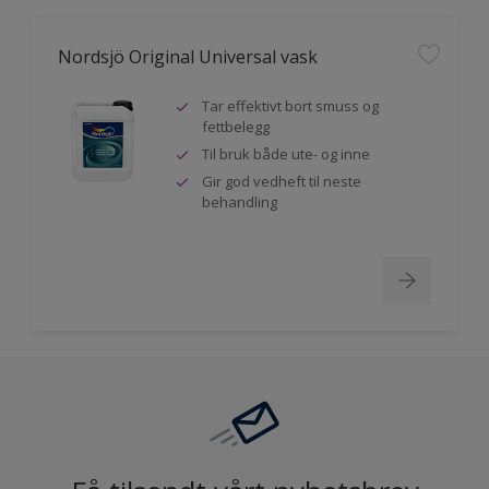
Nordsjö Original Universal vask
Tar effektivt bort smuss og
fettbelegg
Til bruk både ute- og inne
Gir god vedheft til neste
behandling