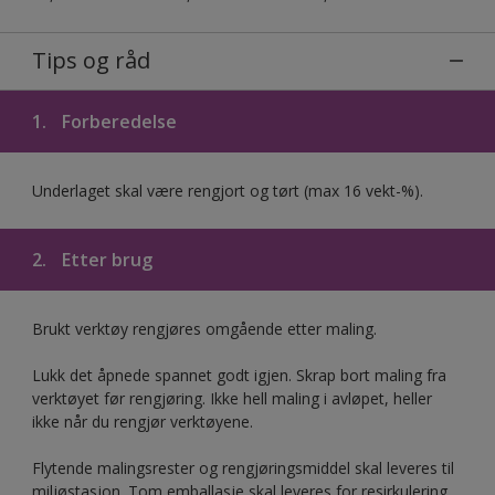
Tips og råd
1.
Forberedelse
Underlaget skal være rengjort og tørt (max 16 vekt-%).
2.
Etter brug
Brukt verktøy rengjøres omgående etter maling.
Lukk det åpnede spannet godt igjen. Skrap bort maling fra
verktøyet før rengjøring. Ikke hell maling i avløpet, heller
ikke når du rengjør verktøyene.
Flytende malingsrester og rengjøringsmiddel skal leveres til
miljøstasjon. Tom emballasje skal leveres for resirkulering