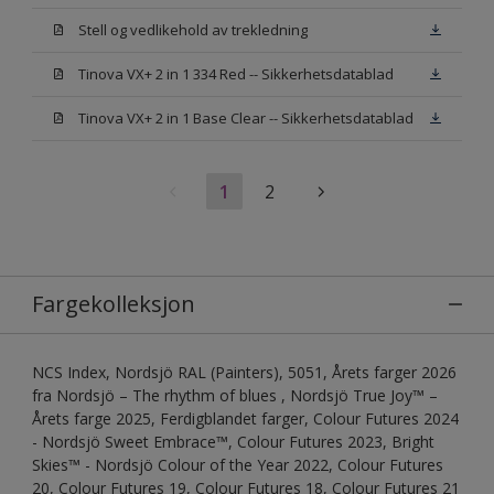
Stell og vedlikehold av trekledning
Tinova VX+ 2 in 1 334 Red -- Sikkerhetsdatablad
Tinova VX+ 2 in 1 Base Clear -- Sikkerhetsdatablad
1
2
Fargekolleksjon
NCS Index, Nordsjö RAL (Painters), 5051, Årets farger 2026
fra Nordsjö – The rhythm of blues , Nordsjö True Joy™ –
Årets farge 2025, Ferdigblandet farger, Colour Futures 2024
- Nordsjö Sweet Embrace™, Colour Futures 2023, Bright
Skies™ - Nordsjö Colour of the Year 2022, Colour Futures
20, Colour Futures 19, Colour Futures 18, Colour Futures 21