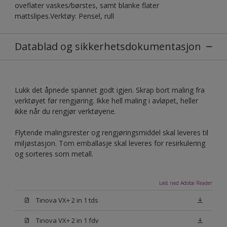
oveflater vaskes/børstes, samt blanke flater
mattslipes.Verktøy: Pensel, rull
Datablad og sikkerhetsdokumentasjon
Lukk det åpnede spannet godt igjen. Skrap bort maling fra
verktøyet før rengjøring. Ikke hell maling i avløpet, heller
ikke når du rengjør verktøyene.
Flytende malingsrester og rengjøringsmiddel skal leveres til
miljøstasjon. Tom emballasje skal leveres for resirkulering
og sorteres som metall.
Last ned Adobe Reader
Tinova VX+ 2 in 1 tds
Tinova VX+ 2 in 1 fdv