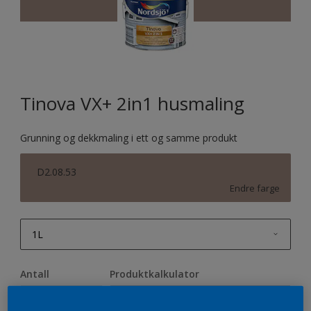
Tinova VX+ 2in1 husmaling
Grunning og dekkmaling i ett og samme produkt
D2.08.53
Endre farge
1L
1L
Antall
Produktkalkulator
2,5L
Beregn