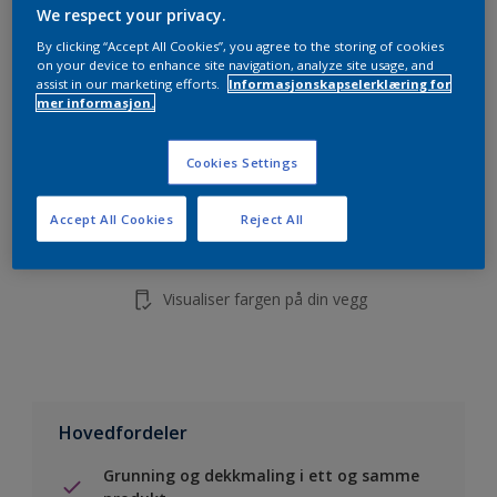
5L
We respect your privacy.
10L
By clicking “Accept All Cookies”, you agree to the storing of cookies
on your device to enhance site navigation, analyze site usage, and
assist in our marketing efforts.
Informasjonskapselerklæring for
mer informasjon.
Legg i handleliste
Cookies Settings
Finn en forhandler
Accept All Cookies
Reject All
Lagre i dine prosjekter
Visualiser fargen på din vegg
Hovedfordeler
Grunning og dekkmaling i ett og samme