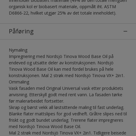
Inneholder biobasert materiale (49% av den totale mengden
organisk kol er biobasert materiale, oppmålt iht. ASTM
D6866-22, hvilket utgjør 25% av det totale inneholdet).
Påføring
Nymaling
Impregnering med Nordsjö Tinova Wood Base Oil på
endeved og utsatte deler av konstruksjonen. Nordsjö
Tinova Wood Base Oil kan med fordel brukes på hele
konstruksjonen. Mal 2 strøk med Nordsjö Tinova VX+ 2in1.
Ommaling
Vask fasaden med Original Universal vask etter produktets
anvisning. Etterskyll godt med rent vann. La fasaden tørke
før malerarbeidet fortsetter.
Skrap og børst vekk all løstsittende maling til fast underlag.
Blanke flater mattslipes for god vedheft. Gråtre slipes ned til
friskt og godt bundet underlag. Trerene flater impregneres
med Nordsjö Tinova Wood Base Oil.
Mal 2 strøk med Nordsjö Tinova VX+ 2in1. Tidligere beisede