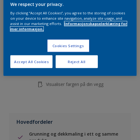
5L
We respect your privacy.
10L
By clicking “Accept All Cookies”, you agree to the storing of cookies
on your device to enhance site navigation, analyze site usage, and
assist in our marketing efforts.
Informasjonskapselerklæring for
mer informasjon.
Legg i handleliste
Cookies Settings
Finn en forhandler
Accept All Cookies
Reject All
Lagre i dine prosjekter
Visualiser fargen på din vegg
Hovedfordeler
Grunning og dekkmaling i ett og samme