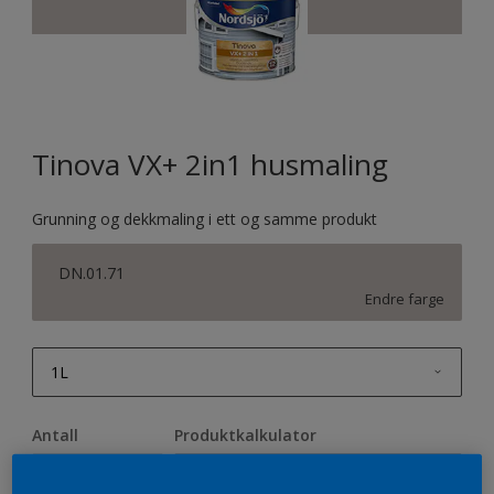
Tinova VX+ 2in1 husmaling
Grunning og dekkmaling i ett og samme produkt
DN.01.71
Endre farge
1L
1L
Antall
Produktkalkulator
2,5L
Beregn