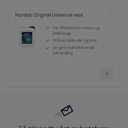
Nordsjö Original Universal vask
Tar effektivt bort smuss og
fettbelegg
Til bruk både ute- og inne
Gir god vedheft til neste
behandling