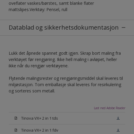
oveflater vaskes/børstes, samt blanke flater
mattslipes.Verktøy: Pensel, rull
Datablad og sikkerhetsdokumentasjon
Lukk det åpnede spannet godt igjen. Skrap bort maling fra
verktøyet før rengjøring. Ikke hell maling i avløpet, heller
ikke når du rengjør verktøyene.
Flytende malingsrester og rengjøringsmiddel skal leveres til
miljøstasjon. Tom emballasje skal leveres for resirkulering
og sorteres som metall.
Last ned Adobe Reader
Tinova VX+ 2 in 1 tds
Tinova VX+ 2 in 1 fdv