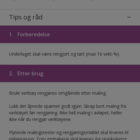
Tips og råd
1.
Forberedelse
Underlaget skal være rengjort og tørt (max 16 vekt-%).
2.
Etter brug
Brukt verktøy rengjøres omgående etter maling.
Lukk det åpnede spannet godt igjen. Skrap bort maling fra
verktøyet før rengjøring. Ikke hell maling i avløpet, heller
ikke når du rengjør verktøyene.
Flytende malingsrester og rengjøringsmiddel skal leveres til
miljøstasjon. Tom emballasje skal leveres for resirkulering