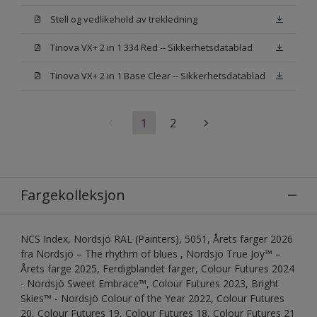
Stell og vedlikehold av trekledning
Tinova VX+ 2 in 1 334 Red -- Sikkerhetsdatablad
Tinova VX+ 2 in 1 Base Clear -- Sikkerhetsdatablad
1
2
Fargekolleksjon
NCS Index, Nordsjö RAL (Painters), 5051, Årets farger 2026
fra Nordsjö – The rhythm of blues , Nordsjö True Joy™ –
Årets farge 2025, Ferdigblandet farger, Colour Futures 2024
- Nordsjö Sweet Embrace™, Colour Futures 2023, Bright
Skies™ - Nordsjö Colour of the Year 2022, Colour Futures
20, Colour Futures 19, Colour Futures 18, Colour Futures 21