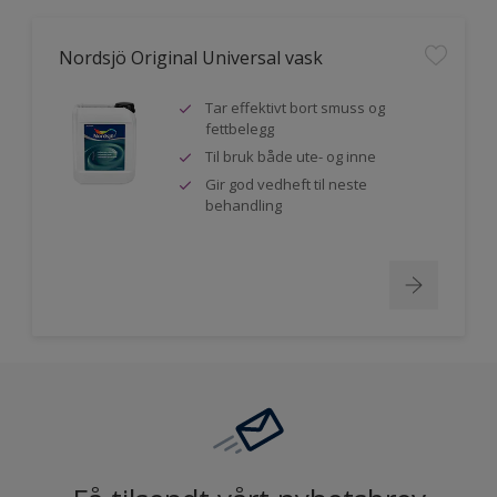
Nordsjö Original Universal vask
Tar effektivt bort smuss og
fettbelegg
Til bruk både ute- og inne
Gir god vedheft til neste
behandling