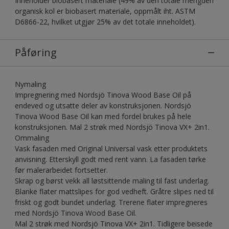
Inneholder biobasert materiale (49% av den totale mengden
organisk kol er biobasert materiale, oppmålt iht. ASTM
D6866-22, hvilket utgjør 25% av det totale inneholdet).
Påføring
Nymaling
Impregnering med Nordsjö Tinova Wood Base Oil på
endeved og utsatte deler av konstruksjonen. Nordsjö
Tinova Wood Base Oil kan med fordel brukes på hele
konstruksjonen. Mal 2 strøk med Nordsjö Tinova VX+ 2in1.
Ommaling
Vask fasaden med Original Universal vask etter produktets
anvisning. Etterskyll godt med rent vann. La fasaden tørke
før malerarbeidet fortsetter.
Skrap og børst vekk all løstsittende maling til fast underlag.
Blanke flater mattslipes for god vedheft. Gråtre slipes ned til
friskt og godt bundet underlag. Trerene flater impregneres
med Nordsjö Tinova Wood Base Oil.
Mal 2 strøk med Nordsjö Tinova VX+ 2in1. Tidligere beisede