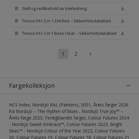
Stell og vedlikehold av trekledning
Tinova VX+ 2 in 1 334 Red -- Sikkerhetsdatablad
Tinova VX+ 2 in 1 Base Clear -- Sikkerhetsdatablad
1
2
Fargekolleksjon
NCS Index, Nordsjö RAL (Painters), 5051, Årets farger 2026
fra Nordsjö – The rhythm of blues , Nordsjö True Joy™ –
Årets farge 2025, Ferdigblandet farger, Colour Futures 2024
- Nordsjö Sweet Embrace™, Colour Futures 2023, Bright
Skies™ - Nordsjö Colour of the Year 2022, Colour Futures
20, Colour Futures 19, Colour Futures 18, Colour Futures 21