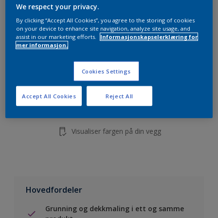
5L
We respect your privacy.
10L
By clicking “Accept All Cookies”, you agree to the storing of cookies
on your device to enhance site navigation, analyze site usage, and
assist in our marketing efforts.
Informasjonskapselerklæring for
mer informasjon.
Legg i handleliste
Cookies Settings
Finn en forhandler
Accept All Cookies
Reject All
Lagre i dine prosjekter
Visualiser fargen på din vegg
Hovedfordeler
Grunning og dekkmaling i ett og samme