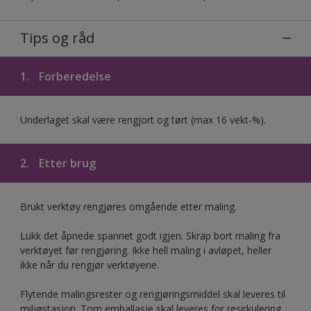
Tips og råd
1.
Forberedelse
Underlaget skal være rengjort og tørt (max 16 vekt-%).
2.
Etter brug
Brukt verktøy rengjøres omgående etter maling.
Lukk det åpnede spannet godt igjen. Skrap bort maling fra
verktøyet før rengjøring. Ikke hell maling i avløpet, heller
ikke når du rengjør verktøyene.
Flytende malingsrester og rengjøringsmiddel skal leveres til
miljøstasjon. Tom emballasje skal leveres for resirkulering