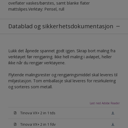
oveflater vaskes/børstes, samt blanke flater
mattslipes.Verktøy: Pensel, rull
Datablad og sikkerhetsdokumentasjon
Lukk det åpnede spannet godt igjen. Skrap bort maling fra
verktøyet før rengjøring. Ikke hell maling i avløpet, heller
ikke når du rengjør verktøyene.
Flytende malingsrester og rengjøringsmiddel skal leveres til
miljøstasjon. Tom emballasje skal leveres for resirkulering
og sorteres som metall.
Last ned Adobe Reader
Tinova VX+ 2 in 1 tds
Tinova VX+ 2 in 1 fdv