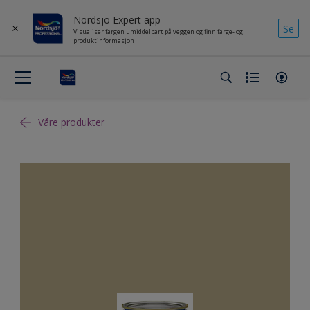
Nordsjö Expert app
Se
Visualiser fargen umiddelbart på veggen og finn farge- og
produktinformasjon
Våre produkter