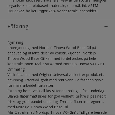
Inneholder biobasert materiale (49% av den totale mengden
organisk kol er biobasert materiale, oppmålt iht. ASTM
D6866-22, hvilket utgjør 25% av det totale inneholdet).
Påføring
Nymaling
Impregnering med Nordsjö Tinova Wood Base Oil på
endeved og utsatte deler av konstruksjonen. Nordsjö
Tinova Wood Base Oil kan med fordel brukes på hele
konstruksjonen. Mal 2 strøk med Nordsjö Tinova VX+ 2in1.
Ommaling
Vask fasaden med Original Universal vask etter produktets
anvisning. Etterskyll godt med rent vann. La fasaden tørke
før malerarbeidet fortsetter.
Skrap og børst vekk all løstsittende maling til fast underlag.
Blanke flater mattslipes for god vedheft. Gråtre slipes ned til
friskt og godt bundet underlag. Trerene flater impregneres
med Nordsjö Tinova Wood Base Oil.
Mal 2 strøk med Nordsjö Tinova VX+ 2in1. Tidligere beisede