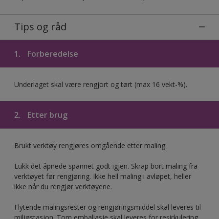
Tips og råd
1.
Forberedelse
Underlaget skal være rengjort og tørt (max 16 vekt-%).
2.
Etter brug
Brukt verktøy rengjøres omgående etter maling.
Lukk det åpnede spannet godt igjen. Skrap bort maling fra
verktøyet før rengjøring. Ikke hell maling i avløpet, heller
ikke når du rengjør verktøyene.
Flytende malingsrester og rengjøringsmiddel skal leveres til
miljøstasjon. Tom emballasje skal leveres for resirkulering