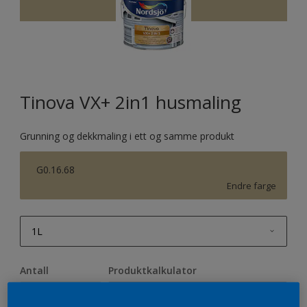
Tinova VX+ 2in1 husmaling
Grunning og dekkmaling i ett og samme produkt
G0.16.68
Endre farge
1L
1L
Antall
Produktkalkulator
2,5L
Beregn