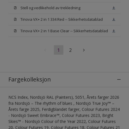
Stell og vedlikehold av trekledning
Tinova VX+ 2 in 1 334 Red -- Sikkerhetsdatablad
Tinova VX+ 2 in 1 Base Clear -- Sikkerhetsdatablad
1
2
Fargekolleksjon
NCS Index, Nordsjö RAL (Painters), 5051, Årets farger 2026
fra Nordsjö – The rhythm of blues , Nordsjö True Joy™ –
Årets farge 2025, Ferdigblandet farger, Colour Futures 2024
- Nordsjö Sweet Embrace™, Colour Futures 2023, Bright
Skies™ - Nordsjö Colour of the Year 2022, Colour Futures
20, Colour Futures 19, Colour Futures 18, Colour Futures 21