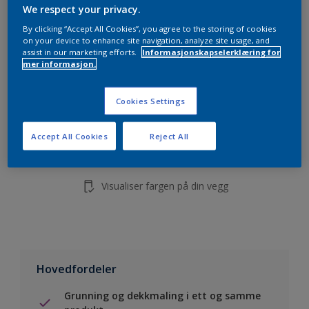
5L
We respect your privacy.
10L
By clicking “Accept All Cookies”, you agree to the storing of cookies
on your device to enhance site navigation, analyze site usage, and
assist in our marketing efforts.
Informasjonskapselerklæring for
mer informasjon.
Legg i handleliste
Cookies Settings
Finn en forhandler
Accept All Cookies
Reject All
Lagre i dine prosjekter
Visualiser fargen på din vegg
Hovedfordeler
Grunning og dekkmaling i ett og samme