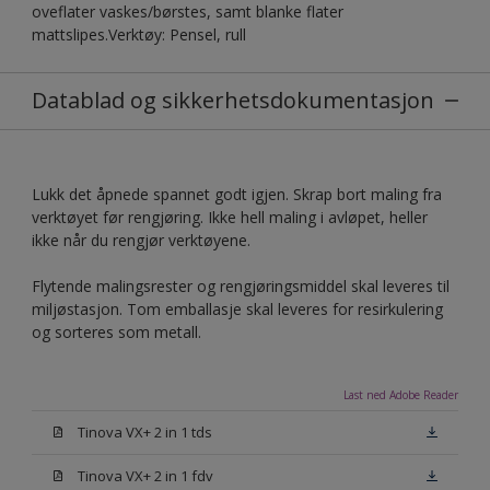
oveflater vaskes/børstes, samt blanke flater
mattslipes.Verktøy: Pensel, rull
Datablad og sikkerhetsdokumentasjon
Lukk det åpnede spannet godt igjen. Skrap bort maling fra
verktøyet før rengjøring. Ikke hell maling i avløpet, heller
ikke når du rengjør verktøyene.
Flytende malingsrester og rengjøringsmiddel skal leveres til
miljøstasjon. Tom emballasje skal leveres for resirkulering
og sorteres som metall.
Last ned Adobe Reader
Tinova VX+ 2 in 1 tds
Tinova VX+ 2 in 1 fdv