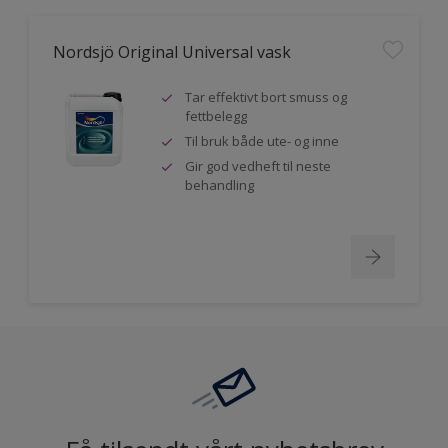
Nordsjö Original Universal vask
Tar effektivt bort smuss og
fettbelegg
Til bruk både ute- og inne
Gir god vedheft til neste
behandling