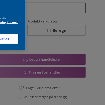
1L
1L
e site
ntall
Produktkalkulator
ring for mer
2,5L
Beregn
5L
ect All
10L
Legg i handleliste
Finn en forhandler
Lagre i dine prosjekter
Visualiser fargen på din vegg