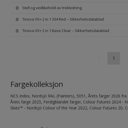
Stell og vedlikehold av trekledning
Tinova VX+ 2 in 1 334 Red -- Sikkerhetsdatablad
Tinova VX+ 2 in 1 Base Clear -- Sikkerhetsdatablad
1
Fargekolleksjon
NCS Index, Nordsjö RAL (Painters), 5051, Årets farger 2026 fra
Årets farge 2025, Ferdigblandet farger, Colour Futures 2024 -
Skies™ - Nordsjö Colour of the Year 2022, Colour Futures 20, C