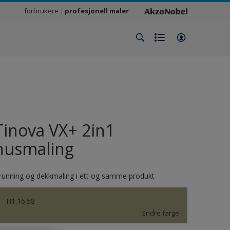
forbrukere
profesjonell maler
Tinova VX+ 2in1
husmaling
running og dekkmaling i ett og samme produkt
H1.16.58
Endre farge