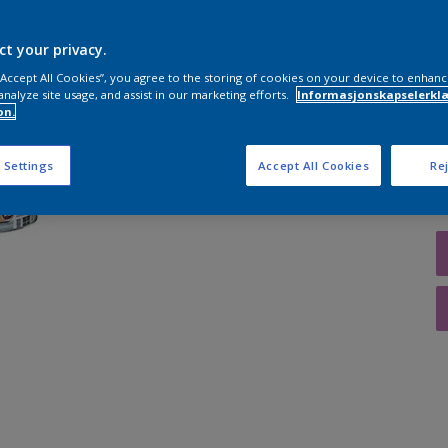
ct your privacy.
 “Accept All Cookies”, you agree to the storing of cookies on your device to enhanc
A
analyze site usage, and assist in our marketing efforts.
Informasjonskapselerklæ
on.
 Settings
Accept All Cookies
Rej