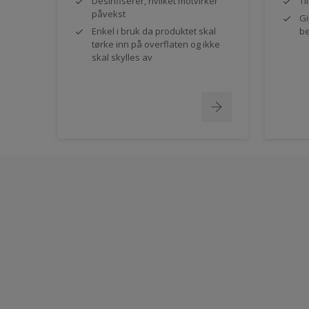
Desinfiserer, hvilket motvirker
Ti
påvekst
Gi
Enkel i bruk da produktet skal
be
tørke inn på overflaten og ikke
skal skylles av