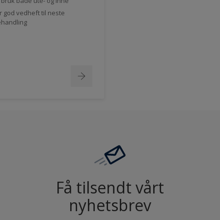
l bruk både ute- og inne
r god vedheft til neste
handling
Få tilsendt vårt
nyhetsbrev