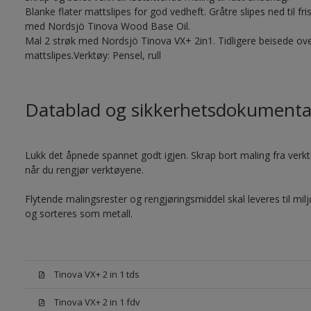
Blanke flater mattslipes for god vedheft. Gråtre slipes ned til f
med Nordsjö Tinova Wood Base Oil.
Mal 2 strøk med Nordsjö Tinova VX+ 2in1. Tidligere beisede ove
mattslipes.Verktøy: Pensel, rull
Datablad og sikkerhetsdokumenta
Lukk det åpnede spannet godt igjen. Skrap bort maling fra verktøy
når du rengjør verktøyene.
Flytende malingsrester og rengjøringsmiddel skal leveres til mil
og sorteres som metall.
Tinova VX+ 2 in 1 tds
Tinova VX+ 2 in 1 fdv