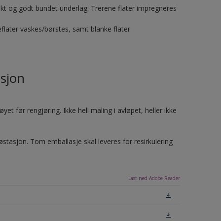
riskt og godt bundet underlag. Trerene flater impregneres
flater vaskes/børstes, samt blanke flater
sjon
et før rengjøring. Ikke hell maling i avløpet, heller ikke
jøstasjon. Tom emballasje skal leveres for resirkulering
Last ned Adobe Reader