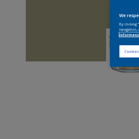
We respe
By clicking
navigation, 
informasj
Cookies