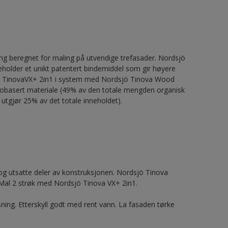
g beregnet for maling på utvendige trefasader. Nordsjö
neholder et unikt patentert bindemiddel som gir høyere
dsjö TinovaVX+ 2in1 i system med Nordsjö Tinova Wood
r biobasert materiale (49% av den totale mengden organisk
 utgjør 25% av det totale inneholdet).
 utsatte deler av konstruksjonen. Nordsjö Tinova
Mal 2 strøk med Nordsjö Tinova VX+ 2in1.
ning. Etterskyll godt med rent vann. La fasaden tørke