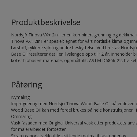
Produktbeskrivelse
Nordsjö Tinova VX+ 2in1 er en kombinert grunning og dekkmalin
Tinova VX+ 2in1 er spesielt egnet for vårt nordiske klima og in
tørstoff, tykkere sjikt og bedre beskyttelse. Ved bruk av Nor
Base Oil resulterer det i en livslengde opp til 12 år. Inneholde
kol er biobasert materiale, oppmålt iht. ASTM D6866-22, hvilket
Påføring
Nymaling
Impregnering med Nordsjö Tinova Wood Base Oil på endeved og
Wood Base Oil kan med fordel brukes på hele konstruksjonen. 
Ommaling
Vask fasaden med Original Universal vask etter produktets anvis
før malerarbeidet fortsetter.
Skrap og børst vekk all løstsittende maling til fast underlag.