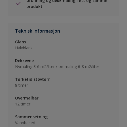
Grunning og dekkmaling i ett og samme
produkt
Teknisk informasjon
Glans
Halvblank
Dekkevne
Nymaling 3-6 m2/liter / ommaling 6-8 m2/liter
Tørketid støvtørr
8 timer
Overmalbar
12 timer
Sammensetning
Vannbasert