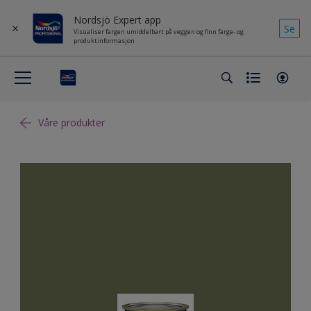
Nordsjö Expert app
Se
Visualiser fargen umiddelbart på veggen og finn farge- og
produktinformasjon
Våre produkter