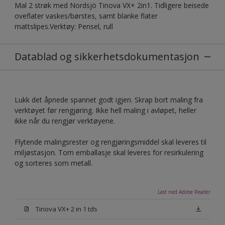
Mal 2 strøk med Nordsjö Tinova VX+ 2in1. Tidligere beisede
oveflater vaskes/børstes, samt blanke flater
mattslipes.Verktøy: Pensel, rull
Datablad og sikkerhetsdokumentasjon
Lukk det åpnede spannet godt igjen. Skrap bort maling fra
verktøyet før rengjøring. Ikke hell maling i avløpet, heller
ikke når du rengjør verktøyene.
Flytende malingsrester og rengjøringsmiddel skal leveres til
miljøstasjon. Tom emballasje skal leveres for resirkulering
og sorteres som metall.
Last ned Adobe Reader
Tinova VX+ 2 in 1 tds