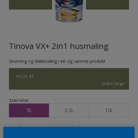
Tinova VX+ 2in1 husmaling
Grunning og dekkmaling i ett og samme produkt
H7.21.43
Endre farge
Størrelse
1L
2,5L
10L
Antall
Produktkalkulator