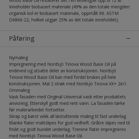
Wood Base Oil resulterer det i en livslengde opp til 12 år.
Inneholder biobasert materiale (49% av den totale mengden
organisk kol er biobasert materiale, oppmålt iht. ASTM
D6866-22, hvilket utgjør 25% av det totale inneholdet).
Påføring
Nymaling
Impregnering med Nordsjö Tinova Wood Base Oil på
endeved og utsatte deler av konstruksjonen. Nordsjö
Tinova Wood Base Oil kan med fordel brukes på hele
konstruksjonen. Mal 2 strøk med Nordsjö Tinova VX+ 2in1.
Ommaling
Vask fasaden med Original Universal vask etter produktets
anvisning. Etterskyll godt med rent vann. La fasaden tørke
før malerarbeidet fortsetter.
Skrap og børst vekk all løstsittende maling til fast underlag.
Blanke flater mattslipes for god vedheft. Gråtre slipes ned til
friskt og godt bundet underlag. Trerene flater impregneres
med Nordsjö Tinova Wood Base Oil.