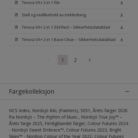
Tinova VX+ 2 in 1 fdv
Stell og vedlikehold av trekledning
Tinova VX+ 2 in 1 334 Red -- Sikkerhetsdatablad
Tinova VX+ 2 in 1 Base Clear -- Sikkerhetsdatablad
1
2
Fargekolleksjon
NCS Index, Nordsjö RAL (Painters), 5051, Årets farger 2026
fra Nordsjö – The rhythm of blues , Nordsjö True Joy™ –
Årets farge 2025, Ferdigblandet farger, Colour Futures 2024
- Nordsjö Sweet Embrace™, Colour Futures 2023, Bright
Skies™ - Nordsjö Colour of the Year 2022, Colour Futures