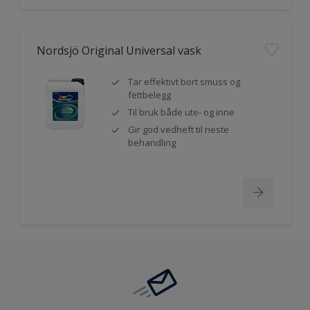
Nordsjö Original Universal vask
Tar effektivt bort smuss og
fettbelegg
Til bruk både ute- og inne
Gir god vedheft til neste
behandling