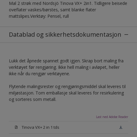
Mal 2 strøk med Nordsjö Tinova VX+ 2in1. Tidligere beisede
oveflater vaskes/børstes, samt blanke flater
mattslipes.Verktøy: Pensel, rull
Datablad og sikkerhetsdokumentasjon
Lukk det åpnede spannet godt igjen. Skrap bort maling fra
verktøyet før rengjøring. Ikke hell maling i avløpet, heller
ikke når du rengjør verktøyene.
Flytende malingsrester og rengjøringsmiddel skal leveres til
miljøstasjon. Tom emballasje skal leveres for resirkulering
og sorteres som metall.
Last ned Adobe Reader
Tinova VX+ 2 in 1 tds