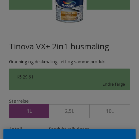
Tinova VX+ 2in1 husmaling
Grunning og dekkmaling i ett og samme produkt
K5.29.61
Endre farge
Størrelse
1L
2,5L
10L
Antall
Produktkalkulator