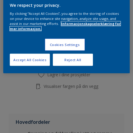
Beregn
We respect your privacy.
By clicking “Accept All Cookies”, you agree to the storing of cookies
on your device to enhance site navigation, analyze site usage, and
assist in our marketing efforts.
Informasjonskapselerklæring for
mer informasjon.
Legg i handleliste
Cookies Settings
Finn en forhandler
Accept All Cookies
Reject All
Lagre i dine prosjekter
Visualiser fargen på din vegg
Hovedfordeler