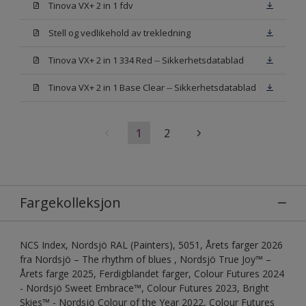
Tinova VX+ 2 in 1 fdv
Stell og vedlikehold av trekledning
Tinova VX+ 2 in 1 334 Red -- Sikkerhetsdatablad
Tinova VX+ 2 in 1 Base Clear -- Sikkerhetsdatablad
1
2
Fargekolleksjon
NCS Index, Nordsjö RAL (Painters), 5051, Årets farger 2026
fra Nordsjö – The rhythm of blues , Nordsjö True Joy™ –
Årets farge 2025, Ferdigblandet farger, Colour Futures 2024
- Nordsjö Sweet Embrace™, Colour Futures 2023, Bright
Skies™ - Nordsjö Colour of the Year 2022, Colour Futures