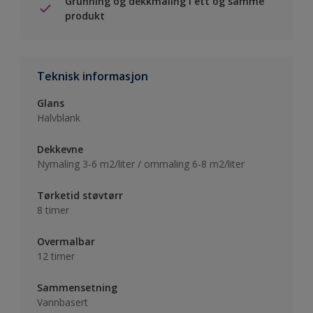
Grunning og dekkmaling i ett og samme
produkt
Teknisk informasjon
Glans
Halvblank
Dekkevne
Nymaling 3-6 m2/liter / ommaling 6-8 m2/liter
Tørketid støvtørr
8 timer
Overmalbar
12 timer
Sammensetning
Vannbasert