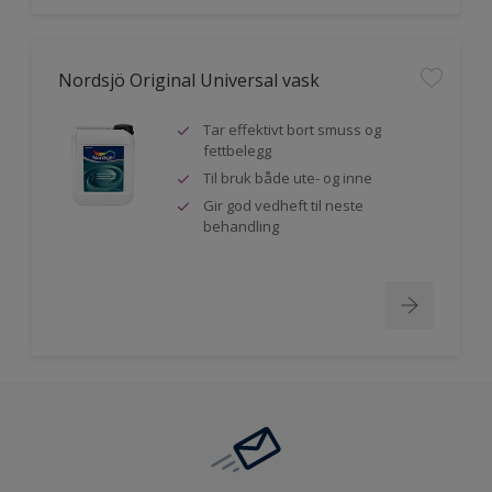
Nordsjö Original Universal vask
Tar effektivt bort smuss og
fettbelegg
Til bruk både ute- og inne
Gir god vedheft til neste
behandling