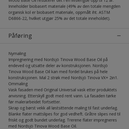
Wood Base Oil resulterer det i en livslengde opp til 12 år.
Inneholder biobasert materiale (49% av den totale mengden
organisk kol er biobasert materiale, oppmålt iht. ASTM
D6866-22, hvilket utgjør 25% av det totale inneholdet).
Påføring
Nymaling
Impregnering med Nordsjö Tinova Wood Base Oil på
endeved og utsatte deler av konstruksjonen. Nordsjö
Tinova Wood Base Oil kan med fordel brukes på hele
konstruksjonen. Mal 2 strøk med Nordsjö Tinova VX+ 2in1.
Ommaling
Vask fasaden med Original Universal vask etter produktets
anvisning. Etterskyll godt med rent vann. La fasaden tørke
før malerarbeidet fortsetter.
Skrap og børst vekk all løstsittende maling til fast underlag.
Blanke flater mattslipes for god vedheft. Gråtre slipes ned til
friskt og godt bundet underlag. Trerene flater impregneres
med Nordsjö Tinova Wood Base Oil.