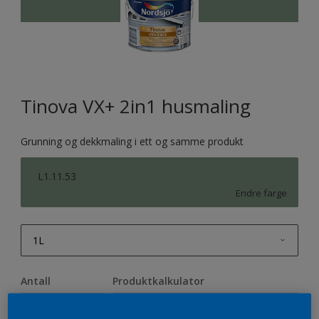
Tinova VX+ 2in1 husmaling
Grunning og dekkmaling i ett og samme produkt
L1.11.53
Endre farge
1L
1L
Antall
Produktkalkulator
2,5L
Beregn