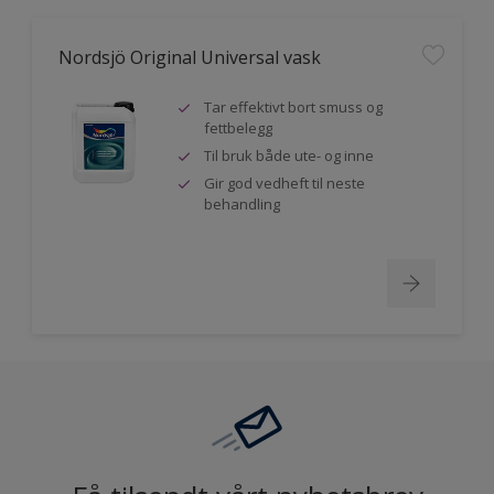
Nordsjö Original Universal vask
Tar effektivt bort smuss og
fettbelegg
Til bruk både ute- og inne
Gir god vedheft til neste
behandling