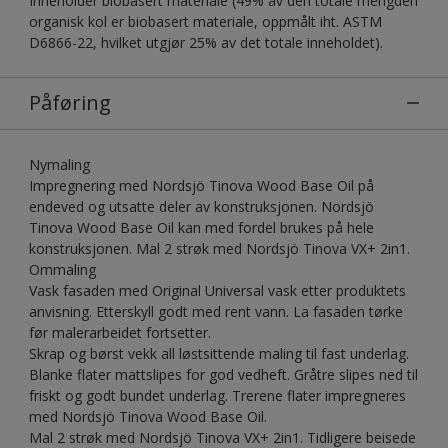
Inneholder biobasert materiale (49% av den totale mengden
organisk kol er biobasert materiale, oppmålt iht. ASTM
D6866-22, hvilket utgjør 25% av det totale inneholdet).
Påføring
Nymaling
Impregnering med Nordsjö Tinova Wood Base Oil på
endeved og utsatte deler av konstruksjonen. Nordsjö
Tinova Wood Base Oil kan med fordel brukes på hele
konstruksjonen. Mal 2 strøk med Nordsjö Tinova VX+ 2in1.
Ommaling
Vask fasaden med Original Universal vask etter produktets
anvisning. Etterskyll godt med rent vann. La fasaden tørke
før malerarbeidet fortsetter.
Skrap og børst vekk all løstsittende maling til fast underlag.
Blanke flater mattslipes for god vedheft. Gråtre slipes ned til
friskt og godt bundet underlag. Trerene flater impregneres
med Nordsjö Tinova Wood Base Oil.
Mal 2 strøk med Nordsjö Tinova VX+ 2in1. Tidligere beisede