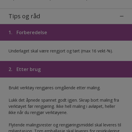
Tips og råd
1.
Forberedelse
Underlaget skal være rengjort og tørt (max 16 vekt-%).
2.
Etter brug
Brukt verktøy rengjøres omgående etter maling.
Lukk det åpnede spannet godt igjen. Skrap bort maling fra
verktøyet før rengjøring. Ikke hell maling i avløpet, heller
ikke når du rengjør verktøyene.
Flytende malingsrester og rengjøringsmiddel skal leveres til
miljøstasjon. Tom emballasje skal leveres for resirkulering