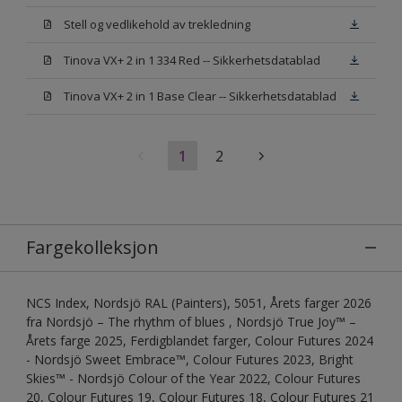
Stell og vedlikehold av trekledning
Tinova VX+ 2 in 1 334 Red -- Sikkerhetsdatablad
Tinova VX+ 2 in 1 Base Clear -- Sikkerhetsdatablad
1
2
Fargekolleksjon
NCS Index, Nordsjö RAL (Painters), 5051, Årets farger 2026
fra Nordsjö – The rhythm of blues , Nordsjö True Joy™ –
Årets farge 2025, Ferdigblandet farger, Colour Futures 2024
- Nordsjö Sweet Embrace™, Colour Futures 2023, Bright
Skies™ - Nordsjö Colour of the Year 2022, Colour Futures
20, Colour Futures 19, Colour Futures 18, Colour Futures 21