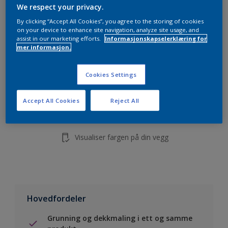
5L
We respect your privacy.
10L
By clicking “Accept All Cookies”, you agree to the storing of cookies
on your device to enhance site navigation, analyze site usage, and
assist in our marketing efforts.
Informasjonskapselerklæring for
mer informasjon.
Legg i handleliste
Cookies Settings
Finn en forhandler
Accept All Cookies
Reject All
Lagre i dine prosjekter
Visualiser fargen på din vegg
Hovedfordeler
Grunning og dekkmaling i ett og samme