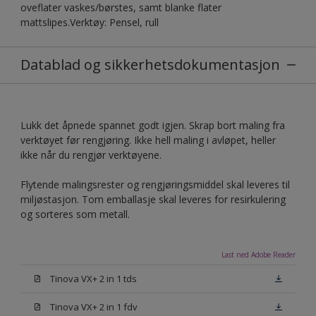
oveflater vaskes/børstes, samt blanke flater
mattslipes.Verktøy: Pensel, rull
Datablad og sikkerhetsdokumentasjon
Lukk det åpnede spannet godt igjen. Skrap bort maling fra
verktøyet før rengjøring. Ikke hell maling i avløpet, heller
ikke når du rengjør verktøyene.
Flytende malingsrester og rengjøringsmiddel skal leveres til
miljøstasjon. Tom emballasje skal leveres for resirkulering
og sorteres som metall.
Last ned Adobe Reader
Tinova VX+ 2 in 1 tds
Tinova VX+ 2 in 1 fdv