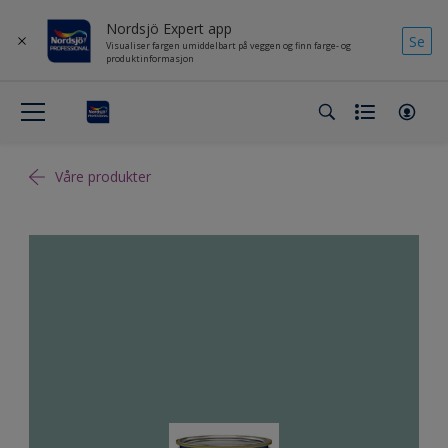
Nordsjö Expert app
Se
Visualiser fargen umiddelbart på veggen og finn farge- og
produktinformasjon
Våre produkter