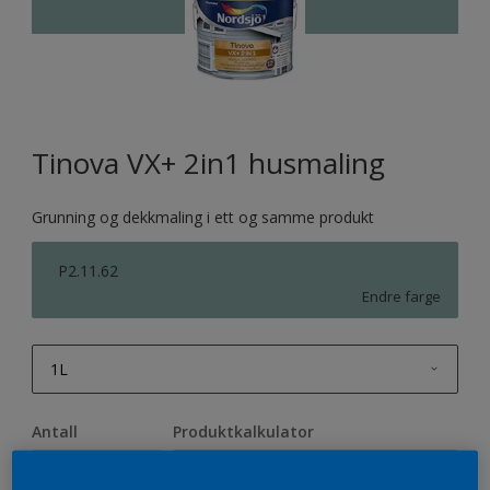
Tinova VX+ 2in1 husmaling
Grunning og dekkmaling i ett og samme produkt
P2.11.62
Endre farge
1L
1L
Antall
Produktkalkulator
2,5L
Beregn