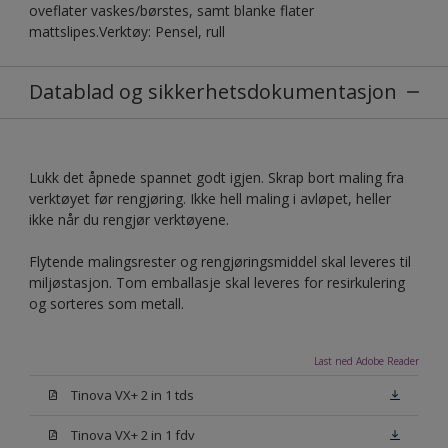
oveflater vaskes/børstes, samt blanke flater
mattslipes.Verktøy: Pensel, rull
Datablad og sikkerhetsdokumentasjon
Lukk det åpnede spannet godt igjen. Skrap bort maling fra
verktøyet før rengjøring. Ikke hell maling i avløpet, heller
ikke når du rengjør verktøyene.
Flytende malingsrester og rengjøringsmiddel skal leveres til
miljøstasjon. Tom emballasje skal leveres for resirkulering
og sorteres som metall.
Last ned Adobe Reader
Tinova VX+ 2 in 1 tds
Tinova VX+ 2 in 1 fdv