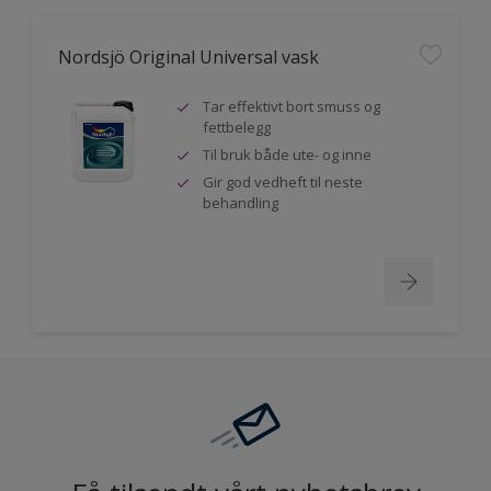
Nordsjö Original Universal vask
Tar effektivt bort smuss og
fettbelegg
Til bruk både ute- og inne
Gir god vedheft til neste
behandling