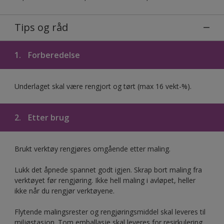
Tips og råd
1.
Forberedelse
Underlaget skal være rengjort og tørt (max 16 vekt-%).
2.
Etter brug
Brukt verktøy rengjøres omgående etter maling.
Lukk det åpnede spannet godt igjen. Skrap bort maling fra
verktøyet før rengjøring. Ikke hell maling i avløpet, heller
ikke når du rengjør verktøyene.
Flytende malingsrester og rengjøringsmiddel skal leveres til
miljøstasjon. Tom emballasje skal leveres for resirkulering