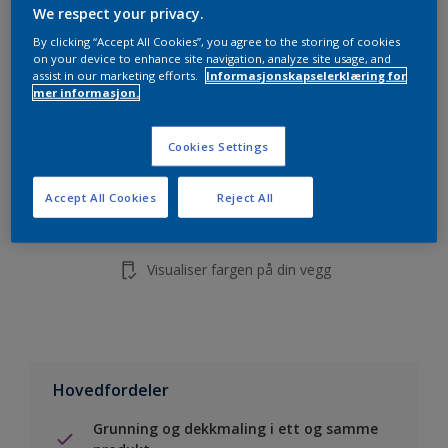
5L
We respect your privacy.
10L
By clicking “Accept All Cookies”, you agree to the storing of cookies
on your device to enhance site navigation, analyze site usage, and
assist in our marketing efforts.
Informasjonskapselerklæring for
mer informasjon.
Legg i handleliste
Cookies Settings
Finn en forhandler
Accept All Cookies
Reject All
Lagre i dine prosjekter
Visualiser fargen på din vegg
Hovedfordeler
Grunning og dekkmaling i ett og samme