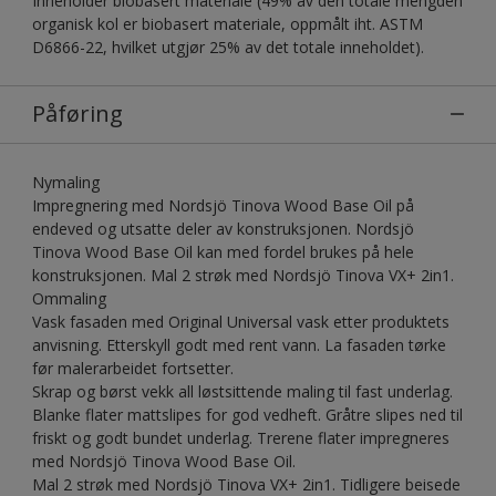
Inneholder biobasert materiale (49% av den totale mengden
organisk kol er biobasert materiale, oppmålt iht. ASTM
D6866-22, hvilket utgjør 25% av det totale inneholdet).
Påføring
Nymaling
Impregnering med Nordsjö Tinova Wood Base Oil på
endeved og utsatte deler av konstruksjonen. Nordsjö
Tinova Wood Base Oil kan med fordel brukes på hele
konstruksjonen. Mal 2 strøk med Nordsjö Tinova VX+ 2in1.
Ommaling
Vask fasaden med Original Universal vask etter produktets
anvisning. Etterskyll godt med rent vann. La fasaden tørke
før malerarbeidet fortsetter.
Skrap og børst vekk all løstsittende maling til fast underlag.
Blanke flater mattslipes for god vedheft. Gråtre slipes ned til
friskt og godt bundet underlag. Trerene flater impregneres
med Nordsjö Tinova Wood Base Oil.
Mal 2 strøk med Nordsjö Tinova VX+ 2in1. Tidligere beisede