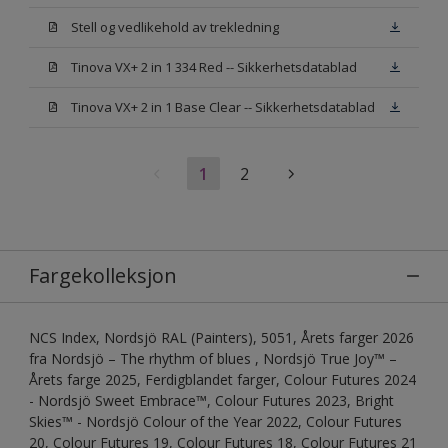
Stell og vedlikehold av trekledning
Tinova VX+ 2 in 1 334 Red -- Sikkerhetsdatablad
Tinova VX+ 2 in 1 Base Clear -- Sikkerhetsdatablad
1
2
Fargekolleksjon
NCS Index, Nordsjö RAL (Painters), 5051, Årets farger 2026
fra Nordsjö – The rhythm of blues , Nordsjö True Joy™ –
Årets farge 2025, Ferdigblandet farger, Colour Futures 2024
- Nordsjö Sweet Embrace™, Colour Futures 2023, Bright
Skies™ - Nordsjö Colour of the Year 2022, Colour Futures
20, Colour Futures 19, Colour Futures 18, Colour Futures 21