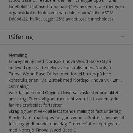
Wood Base Oil resulterer det i en livslengde opp til 12 år.
Inneholder biobasert materiale (49% av den totale mengden
organisk kol er biobasert materiale, oppmålt iht. ASTM
D6866-22, hvilket utgjør 25% av det totale inneholdet).
Påføring
Nymaling
Impregnering med Nordsjö Tinova Wood Base Oil på
endeved og utsatte deler av konstruksjonen. Nordsjö
Tinova Wood Base Oil kan med fordel brukes på hele
konstruksjonen. Mal 2 strøk med Nordsjö Tinova VX+ 2in1.
Ommaling
Vask fasaden med Original Universal vask etter produktets
anvisning. Etterskyll godt med rent vann. La fasaden tørke
før malerarbeidet fortsetter.
Skrap og børst vekk all løstsittende maling til fast underlag.
Blanke flater mattslipes for god vedheft. Gråtre slipes ned til
friskt og godt bundet underlag. Trerene flater impregneres
med Nordsjö Tinova Wood Base Oil.