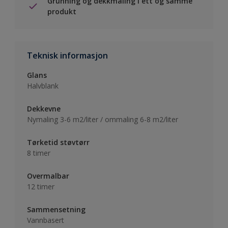
Grunning og dekkmaling i ett og samme
produkt
Teknisk informasjon
Glans
Halvblank
Dekkevne
Nymaling 3-6 m2/liter / ommaling 6-8 m2/liter
Tørketid støvtørr
8 timer
Overmalbar
12 timer
Sammensetning
Vannbasert