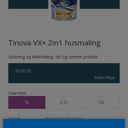
Tinova VX+ 2in1 husmaling
Grunning og dekkmaling i ett og samme produkt
S6.30.20
Endre farge
Størrelse
1L
2,5L
10L
Antall
Produktkalkulator