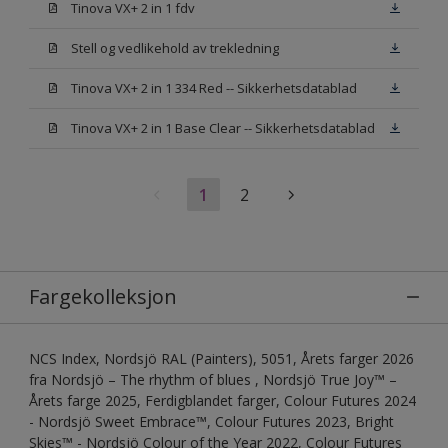
Tinova VX+ 2 in 1 fdv
Stell og vedlikehold av trekledning
Tinova VX+ 2 in 1 334 Red -- Sikkerhetsdatablad
Tinova VX+ 2 in 1 Base Clear -- Sikkerhetsdatablad
1
2
Fargekolleksjon
NCS Index, Nordsjö RAL (Painters), 5051, Årets farger 2026
fra Nordsjö – The rhythm of blues , Nordsjö True Joy™ –
Årets farge 2025, Ferdigblandet farger, Colour Futures 2024
- Nordsjö Sweet Embrace™, Colour Futures 2023, Bright
Skies™ - Nordsjö Colour of the Year 2022, Colour Futures