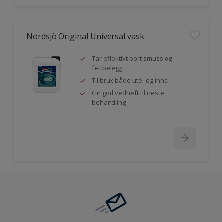
Nordsjö Original Universal vask
Tar effektivt bort smuss og
fettbelegg
Til bruk både ute- og inne
Gir god vedheft til neste
behandling