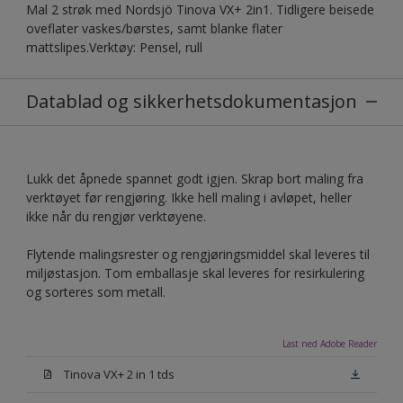
Mal 2 strøk med Nordsjö Tinova VX+ 2in1. Tidligere beisede
oveflater vaskes/børstes, samt blanke flater
mattslipes.Verktøy: Pensel, rull
Datablad og sikkerhetsdokumentasjon
Lukk det åpnede spannet godt igjen. Skrap bort maling fra
verktøyet før rengjøring. Ikke hell maling i avløpet, heller
ikke når du rengjør verktøyene.
Flytende malingsrester og rengjøringsmiddel skal leveres til
miljøstasjon. Tom emballasje skal leveres for resirkulering
og sorteres som metall.
Last ned Adobe Reader
Tinova VX+ 2 in 1 tds