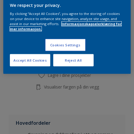
Beregn
We respect your privacy.
By clicking “Accept All Cookies”, you agree to the storing of cookies
on your device to enhance site navigation, analyze site usage, and
assist in our marketing efforts.
Informasjonskapselerklæring for
mer informasjon.
Legg i handleliste
Cookies Settings
Finn en forhandler
Accept All Cookies
Reject All
Lagre i dine prosjekter
Visualiser fargen på din vegg
Hovedfordeler