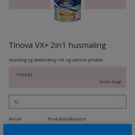
Tinova VX+ 2in1 husmaling
Grunning og dekkmaling i ett og samme produkt
Y4.04.83
Endre farge
1L
1L
Antall
Produktkalkulator
2,5L
Beregn