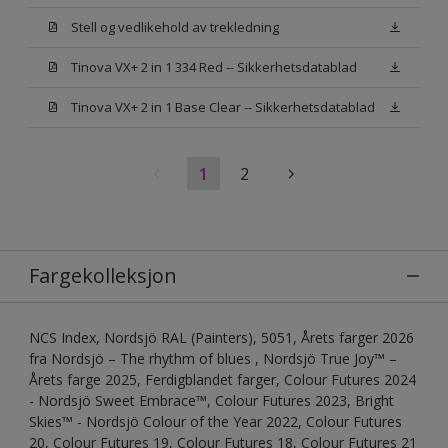
Stell og vedlikehold av trekledning
Tinova VX+ 2 in 1 334 Red -- Sikkerhetsdatablad
Tinova VX+ 2 in 1 Base Clear -- Sikkerhetsdatablad
1
2
Fargekolleksjon
NCS Index, Nordsjö RAL (Painters), 5051, Årets farger 2026
fra Nordsjö – The rhythm of blues , Nordsjö True Joy™ –
Årets farge 2025, Ferdigblandet farger, Colour Futures 2024
- Nordsjö Sweet Embrace™, Colour Futures 2023, Bright
Skies™ - Nordsjö Colour of the Year 2022, Colour Futures
20, Colour Futures 19, Colour Futures 18, Colour Futures 21