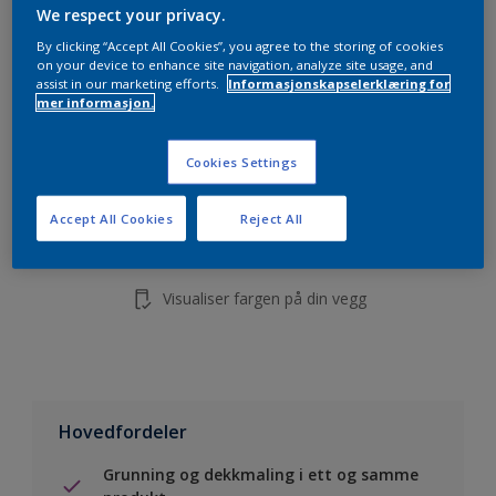
5L
We respect your privacy.
10L
By clicking “Accept All Cookies”, you agree to the storing of cookies
on your device to enhance site navigation, analyze site usage, and
assist in our marketing efforts.
Informasjonskapselerklæring for
mer informasjon.
Legg i handleliste
Cookies Settings
Finn en forhandler
Accept All Cookies
Reject All
Lagre i dine prosjekter
Visualiser fargen på din vegg
Hovedfordeler
Grunning og dekkmaling i ett og samme