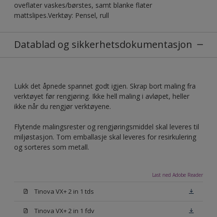
oveflater vaskes/børstes, samt blanke flater
mattslipes.Verktøy: Pensel, rull
Datablad og sikkerhetsdokumentasjon
Lukk det åpnede spannet godt igjen. Skrap bort maling fra
verktøyet før rengjøring. Ikke hell maling i avløpet, heller
ikke når du rengjør verktøyene.
Flytende malingsrester og rengjøringsmiddel skal leveres til
miljøstasjon. Tom emballasje skal leveres for resirkulering
og sorteres som metall.
Last ned Adobe Reader
Tinova VX+ 2 in 1 tds
Tinova VX+ 2 in 1 fdv