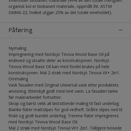
Inneholder biobasert materiale (49% av den totale mengden
organisk kol er biobasert materiale, oppmålt iht. ASTM
D6866-22, hvilket utgjør 25% av det totale inneholdet).
Påføring
Nymaling
Impregnering med Nordsjö Tinova Wood Base Oil på
endeved og utsatte deler av konstruksjonen. Nordsjö
Tinova Wood Base Oil kan med fordel brukes på hele
konstruksjonen. Mal 2 strøk med Nordsjö Tinova VX+ 2in1.
Ommaling
Vask fasaden med Original Universal vask etter produktets
anvisning. Etterskyll godt med rent vann. La fasaden tørke
før malerarbeidet fortsetter.
Skrap og børst vekk all løstsittende maling til fast underlag.
Blanke flater mattslipes for god vedheft. Gråtre slipes ned til
friskt og godt bundet underlag. Trerene flater impregneres
med Nordsjö Tinova Wood Base Oil.
Mal 2 strøk med Nordsjö Tinova VX+ 2in1. Tidligere beisede