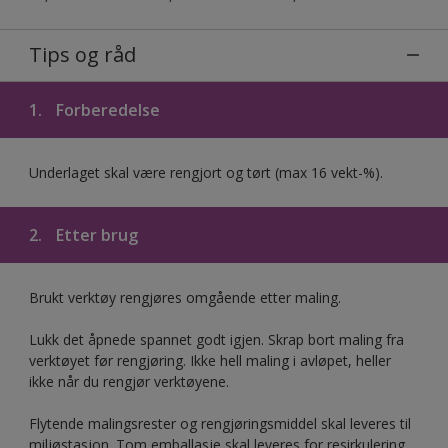
Tips og råd
1.
Forberedelse
Underlaget skal være rengjort og tørt (max 16 vekt-%).
2.
Etter brug
Brukt verktøy rengjøres omgående etter maling.
Lukk det åpnede spannet godt igjen. Skrap bort maling fra
verktøyet før rengjøring. Ikke hell maling i avløpet, heller
ikke når du rengjør verktøyene.
Flytende malingsrester og rengjøringsmiddel skal leveres til
miljøstasjon. Tom emballasje skal leveres for resirkulering