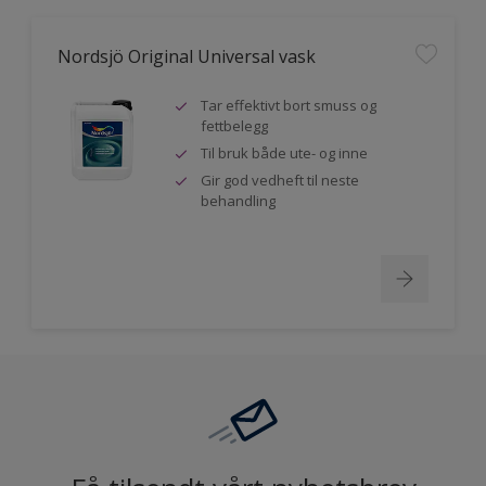
Nordsjö Original Universal vask
Tar effektivt bort smuss og
fettbelegg
Til bruk både ute- og inne
Gir god vedheft til neste
behandling