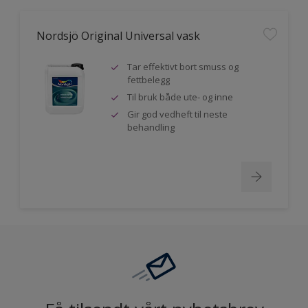
Nordsjö Original Universal vask
Tar effektivt bort smuss og
fettbelegg
Til bruk både ute- og inne
Gir god vedheft til neste
behandling