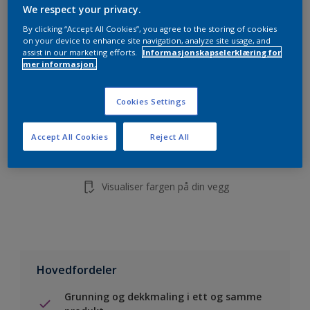
5L
We respect your privacy.
10L
By clicking “Accept All Cookies”, you agree to the storing of cookies
on your device to enhance site navigation, analyze site usage, and
assist in our marketing efforts.
Informasjonskapselerklæring for
mer informasjon.
Legg i handleliste
Cookies Settings
Finn en forhandler
Accept All Cookies
Reject All
Lagre i dine prosjekter
Visualiser fargen på din vegg
Hovedfordeler
Grunning og dekkmaling i ett og samme