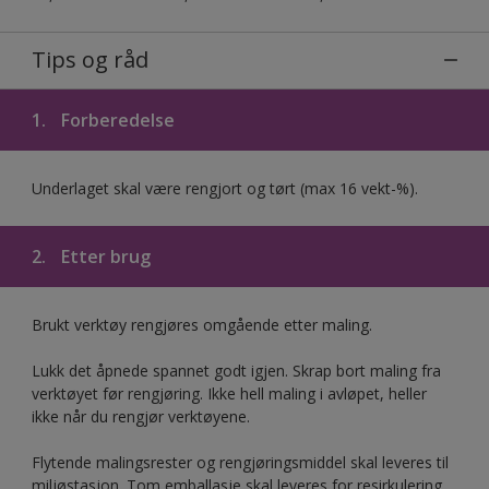
Tips og råd
1.
Forberedelse
Underlaget skal være rengjort og tørt (max 16 vekt-%).
2.
Etter brug
Brukt verktøy rengjøres omgående etter maling.
Lukk det åpnede spannet godt igjen. Skrap bort maling fra
verktøyet før rengjøring. Ikke hell maling i avløpet, heller
ikke når du rengjør verktøyene.
Flytende malingsrester og rengjøringsmiddel skal leveres til
miljøstasjon. Tom emballasje skal leveres for resirkulering