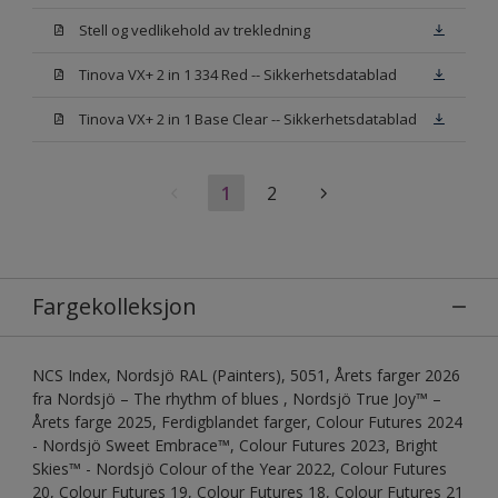
Stell og vedlikehold av trekledning
Tinova VX+ 2 in 1 334 Red -- Sikkerhetsdatablad
Tinova VX+ 2 in 1 Base Clear -- Sikkerhetsdatablad
1
2
Fargekolleksjon
NCS Index, Nordsjö RAL (Painters), 5051, Årets farger 2026
fra Nordsjö – The rhythm of blues , Nordsjö True Joy™ –
Årets farge 2025, Ferdigblandet farger, Colour Futures 2024
- Nordsjö Sweet Embrace™, Colour Futures 2023, Bright
Skies™ - Nordsjö Colour of the Year 2022, Colour Futures
20, Colour Futures 19, Colour Futures 18, Colour Futures 21