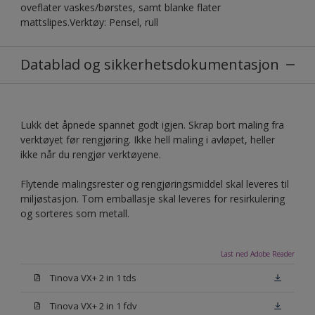
oveflater vaskes/børstes, samt blanke flater
mattslipes.Verktøy: Pensel, rull
Datablad og sikkerhetsdokumentasjon
Lukk det åpnede spannet godt igjen. Skrap bort maling fra
verktøyet før rengjøring. Ikke hell maling i avløpet, heller
ikke når du rengjør verktøyene.
Flytende malingsrester og rengjøringsmiddel skal leveres til
miljøstasjon. Tom emballasje skal leveres for resirkulering
og sorteres som metall.
Last ned Adobe Reader
Tinova VX+ 2 in 1 tds
Tinova VX+ 2 in 1 fdv