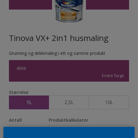
Tinova VX+ 2in1 husmaling
Grunning og dekkmaling i ett og samme produkt
4006
Endre farge
Størrelse
1L
2,5L
10L
Antall
Produktkalkulator
Beregn