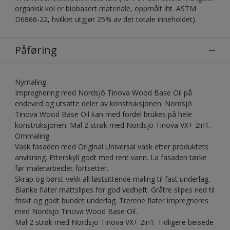
organisk kol er biobasert materiale, oppmålt iht. ASTM
D6866-22, hvilket utgjør 25% av det totale inneholdet).
Påføring
Nymaling
Impregnering med Nordsjö Tinova Wood Base Oil på
endeved og utsatte deler av konstruksjonen. Nordsjö
Tinova Wood Base Oil kan med fordel brukes på hele
konstruksjonen. Mal 2 strøk med Nordsjö Tinova VX+ 2in1.
Ommaling
Vask fasaden med Original Universal vask etter produktets
anvisning. Etterskyll godt med rent vann. La fasaden tørke
før malerarbeidet fortsetter.
Skrap og børst vekk all løstsittende maling til fast underlag.
Blanke flater mattslipes for god vedheft. Gråtre slipes ned til
friskt og godt bundet underlag. Trerene flater impregneres
med Nordsjö Tinova Wood Base Oil.
Mal 2 strøk med Nordsjö Tinova VX+ 2in1. Tidligere beisede