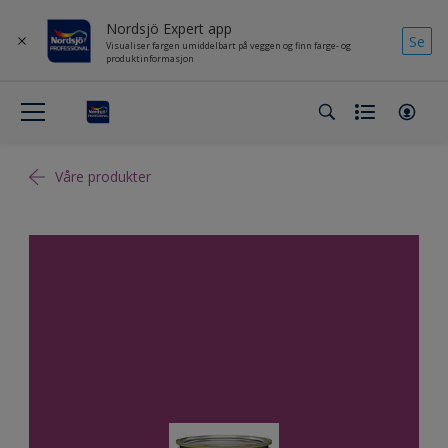
Nordsjö Expert app
Se
Visualiser fargen umiddelbart på veggen og finn farge- og
produktinformasjon
Våre produkter