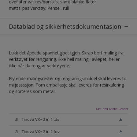
oveflater vaskes/børstes, samt blanke flater
mattslipes.Verktøy: Pensel, rull
Datablad og sikkerhetsdokumentasjon
Lukk det åpnede spannet godt igjen. Skrap bort maling fra
verktøyet før rengjøring. Ikke hell maling i avløpet, heller
ikke når du rengjør verktøyene.
Flytende malingsrester og rengjøringsmiddel skal leveres til
miljøstasjon. Tom emballasje skal leveres for resirkulering
og sorteres som metall.
Last ned Adobe Reader
Tinova VX+ 2 in 1 tds
Tinova VX+ 2 in 1 fdv