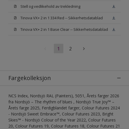
Stell og vedlikehold av trekledning
Tinova VX+ 2 in 1 334 Red -- Sikkerhetsdatablad
Tinova VX+ 2 in 1 Base Clear -- Sikkerhetsdatablad
1
2
Fargekolleksjon
NCS Index, Nordsjö RAL (Painters), 5051, Årets farger 2026
fra Nordsjö – The rhythm of blues , Nordsjö True Joy™ –
Årets farge 2025, Ferdigblandet farger, Colour Futures 2024
- Nordsjö Sweet Embrace™, Colour Futures 2023, Bright
Skies™ - Nordsjö Colour of the Year 2022, Colour Futures
20, Colour Futures 19, Colour Futures 18, Colour Futures 21