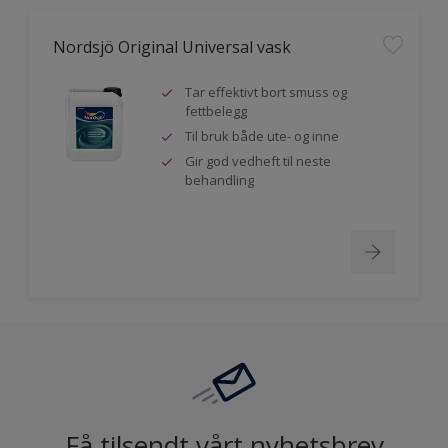
Nordsjö Original Universal vask
Tar effektivt bort smuss og
fettbelegg
Til bruk både ute- og inne
Gir god vedheft til neste
behandling
Få tilsendt vårt nyhetsbrev