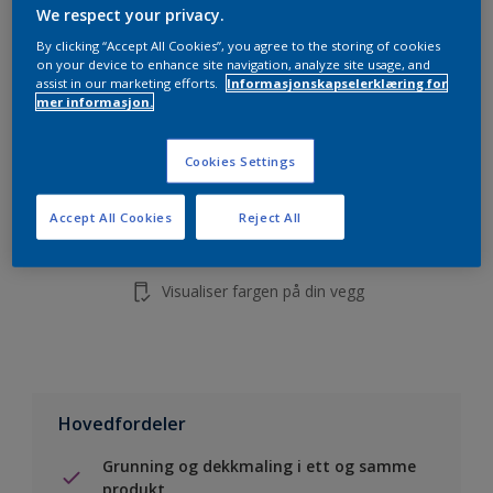
We respect your privacy.
By clicking “Accept All Cookies”, you agree to the storing of cookies
on your device to enhance site navigation, analyze site usage, and
assist in our marketing efforts.
Informasjonskapselerklæring for
mer informasjon.
Legg i handleliste
Cookies Settings
Finn en forhandler
Accept All Cookies
Reject All
Lagre i dine prosjekter
Visualiser fargen på din vegg
Hovedfordeler
Grunning og dekkmaling i ett og samme
produkt