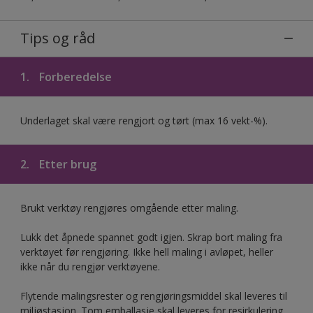
Tips og råd
1.
Forberedelse
Underlaget skal være rengjort og tørt (max 16 vekt-%).
2.
Etter brug
Brukt verktøy rengjøres omgående etter maling.
Lukk det åpnede spannet godt igjen. Skrap bort maling fra
verktøyet før rengjøring. Ikke hell maling i avløpet, heller
ikke når du rengjør verktøyene.
Flytende malingsrester og rengjøringsmiddel skal leveres til
miljøstasjon. Tom emballasje skal leveres for resirkulering