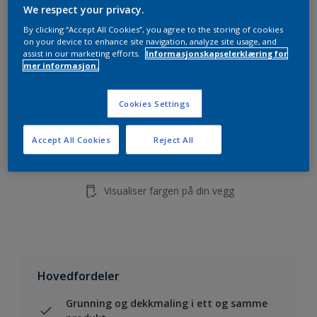
5L
We respect your privacy.
10L
By clicking “Accept All Cookies”, you agree to the storing of cookies
on your device to enhance site navigation, analyze site usage, and
assist in our marketing efforts.
Informasjonskapselerklæring for
mer informasjon.
Legg i handleliste
Cookies Settings
Finn en forhandler
Accept All Cookies
Reject All
Lagre i dine prosjekter
Visualiser fargen på din vegg
Hovedfordeler
Grunning og dekkmaling i ett og samme