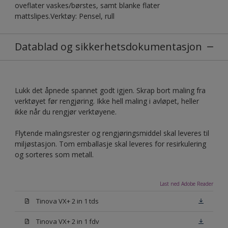
oveflater vaskes/børstes, samt blanke flater
mattslipes.Verktøy: Pensel, rull
Datablad og sikkerhetsdokumentasjon
Lukk det åpnede spannet godt igjen. Skrap bort maling fra
verktøyet før rengjøring. Ikke hell maling i avløpet, heller
ikke når du rengjør verktøyene.
Flytende malingsrester og rengjøringsmiddel skal leveres til
miljøstasjon. Tom emballasje skal leveres for resirkulering
og sorteres som metall.
Last ned Adobe Reader
Tinova VX+ 2 in 1 tds
Tinova VX+ 2 in 1 fdv