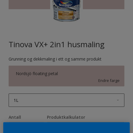
Tinova VX+ 2in1 husmaling
Grunning og dekkmaling i ett og samme produkt
Nordsjö floating petal
Endre farge
1L
1L
Antall
Produktkalkulator
2,5L
Beregn