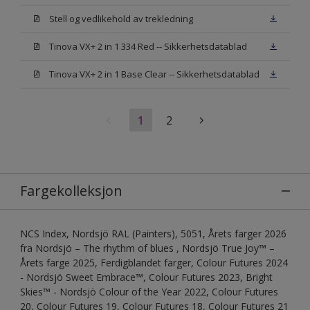
Stell og vedlikehold av trekledning
Tinova VX+ 2 in 1 334 Red -- Sikkerhetsdatablad
Tinova VX+ 2 in 1 Base Clear -- Sikkerhetsdatablad
1
2
Fargekolleksjon
NCS Index, Nordsjö RAL (Painters), 5051, Årets farger 2026
fra Nordsjö – The rhythm of blues , Nordsjö True Joy™ –
Årets farge 2025, Ferdigblandet farger, Colour Futures 2024
- Nordsjö Sweet Embrace™, Colour Futures 2023, Bright
Skies™ - Nordsjö Colour of the Year 2022, Colour Futures
20, Colour Futures 19, Colour Futures 18, Colour Futures 21