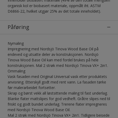
Inneholder biobasert materiale (49% av den totale mengden
organisk kol er biobasert materiale, oppmålt iht. ASTM
D6866-22, hvilket utgjør 25% av det totale inneholdet).
Påføring
Nymaling
Impregnering med Nordsjö Tinova Wood Base Oil på
endeved og utsatte deler av konstruksjonen. Nordsjö
Tinova Wood Base Oil kan med fordel brukes på hele
konstruksjonen. Mal 2 strøk med Nordsjö Tinova VX+ 2in1.
Ommaling
Vask fasaden med Original Universal vask etter produktets
anvisning. Etterskyll godt med rent vann. La fasaden tørke
før malerarbeidet fortsetter.
Skrap og børst vekk all løstsittende maling til fast underlag.
Blanke flater mattslipes for god vedheft. Gråtre slipes ned til
friskt og godt bundet underlag. Trerene flater impregneres
med Nordsjö Tinova Wood Base Oil.
Mal 2 strøk med Nordsjö Tinova VX+ 2in1. Tidligere beisede