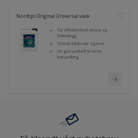
Nordsjö Original Universal vask
Tar effektivt bort smuss og
fettbelegg
Til bruk både ute- og inne
Gir god vedheft til neste
behandling