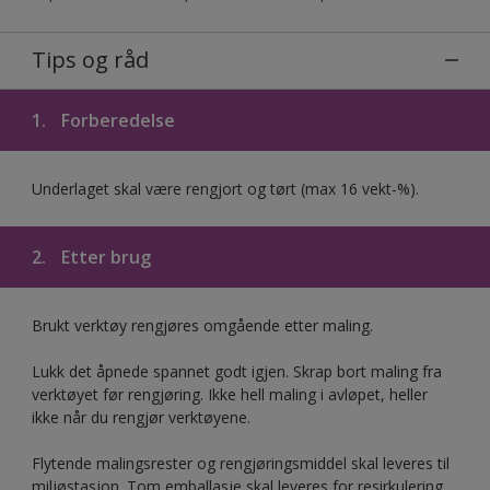
Tips og råd
1.
Forberedelse
Underlaget skal være rengjort og tørt (max 16 vekt-%).
2.
Etter brug
Brukt verktøy rengjøres omgående etter maling.
Lukk det åpnede spannet godt igjen. Skrap bort maling fra
verktøyet før rengjøring. Ikke hell maling i avløpet, heller
ikke når du rengjør verktøyene.
Flytende malingsrester og rengjøringsmiddel skal leveres til
miljøstasjon. Tom emballasje skal leveres for resirkulering