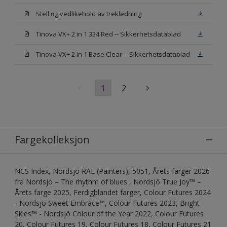
Stell og vedlikehold av trekledning
Tinova VX+ 2 in 1 334 Red -- Sikkerhetsdatablad
Tinova VX+ 2 in 1 Base Clear -- Sikkerhetsdatablad
1
2
Fargekolleksjon
NCS Index, Nordsjö RAL (Painters), 5051, Årets farger 2026
fra Nordsjö – The rhythm of blues , Nordsjö True Joy™ –
Årets farge 2025, Ferdigblandet farger, Colour Futures 2024
- Nordsjö Sweet Embrace™, Colour Futures 2023, Bright
Skies™ - Nordsjö Colour of the Year 2022, Colour Futures
20, Colour Futures 19, Colour Futures 18, Colour Futures 21