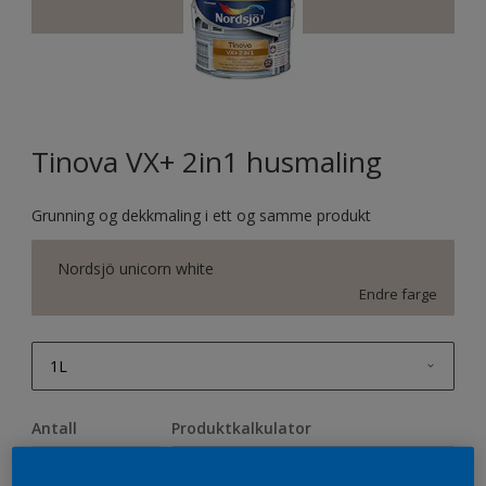
Tinova VX+ 2in1 husmaling
Grunning og dekkmaling i ett og samme produkt
Nordsjö unicorn white
Endre farge
1L
1L
Antall
Produktkalkulator
2,5L
Beregn