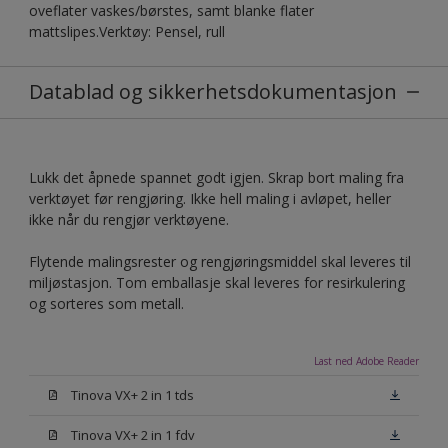
oveflater vaskes/børstes, samt blanke flater
mattslipes.Verktøy: Pensel, rull
Datablad og sikkerhetsdokumentasjon
Lukk det åpnede spannet godt igjen. Skrap bort maling fra
verktøyet før rengjøring. Ikke hell maling i avløpet, heller
ikke når du rengjør verktøyene.
Flytende malingsrester og rengjøringsmiddel skal leveres til
miljøstasjon. Tom emballasje skal leveres for resirkulering
og sorteres som metall.
Last ned Adobe Reader
Tinova VX+ 2 in 1 tds
Tinova VX+ 2 in 1 fdv