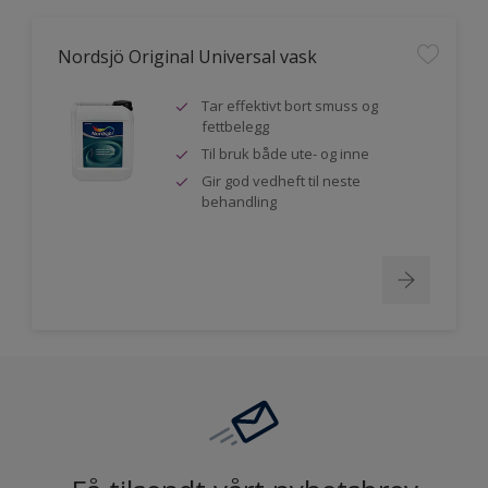
Nordsjö Original Universal vask
Tar effektivt bort smuss og
fettbelegg
Til bruk både ute- og inne
Gir god vedheft til neste
behandling