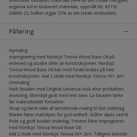
Inneholder biobasert materiale (49% av den totale mengden
organisk kol er biobasert materiale, oppmålt iht. ASTM
D6866-22, hvilket utgjør 25% av det totale inneholdet).
Påføring
Nymaling
Impregnering med Nordsjö Tinova Wood Base Oil på
endeved og utsatte deler av konstruksjonen. Nordsjö
Tinova Wood Base Oil kan med fordel brukes på hele
konstruksjonen. Mal 2 strøk med Nordsjö Tinova VX+ 2in1.
Ommaling
Vask fasaden med Original Universal vask etter produktets
anvisning. Etterskyll godt med rent vann. La fasaden tørke
før malerarbeidet fortsetter.
Skrap og børst vekk all løstsittende maling til fast underlag.
Blanke flater mattslipes for god vedheft. Gråtre slipes ned til
friskt og godt bundet underlag. Trerene flater impregneres
med Nordsjö Tinova Wood Base Oil.
Mal 2 strøk med Nordsjö Tinova VX+ 2in1. Tidligere beisede