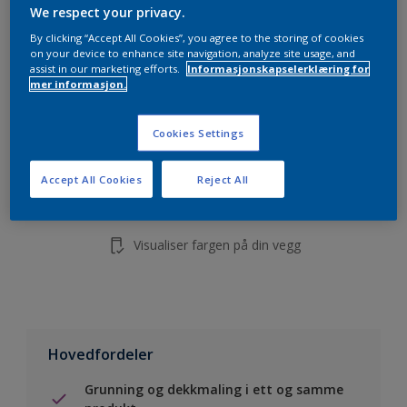
5L
We respect your privacy.
10L
By clicking “Accept All Cookies”, you agree to the storing of cookies
on your device to enhance site navigation, analyze site usage, and
assist in our marketing efforts.
Informasjonskapselerklæring for
mer informasjon.
Legg i handleliste
Cookies Settings
Finn en forhandler
Accept All Cookies
Reject All
Lagre i dine prosjekter
Visualiser fargen på din vegg
Hovedfordeler
Grunning og dekkmaling i ett og samme