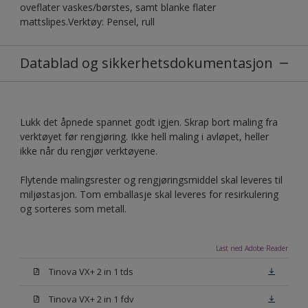
oveflater vaskes/børstes, samt blanke flater
mattslipes.Verktøy: Pensel, rull
Datablad og sikkerhetsdokumentasjon
Lukk det åpnede spannet godt igjen. Skrap bort maling fra
verktøyet før rengjøring. Ikke hell maling i avløpet, heller
ikke når du rengjør verktøyene.
Flytende malingsrester og rengjøringsmiddel skal leveres til
miljøstasjon. Tom emballasje skal leveres for resirkulering
og sorteres som metall.
Last ned Adobe Reader
Tinova VX+ 2 in 1 tds
Tinova VX+ 2 in 1 fdv