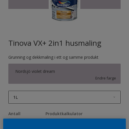
Tinova VX+ 2in1 husmaling
Grunning og dekkmaling i ett og samme produkt
Nordsjö violet dream
Endre farge
1L
1L
Antall
Produktkalkulator
2,5L
Beregn