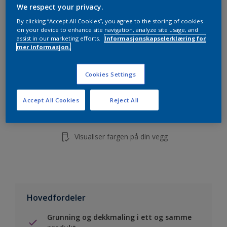
5L
We respect your privacy.
10L
By clicking “Accept All Cookies”, you agree to the storing of cookies
on your device to enhance site navigation, analyze site usage, and
assist in our marketing efforts.
Informasjonskapselerklæring for
mer informasjon.
Legg i handleliste
Cookies Settings
Finn en forhandler
Accept All Cookies
Reject All
Lagre i dine prosjekter
Visualiser fargen på din vegg
Hovedfordeler
Grunning og dekkmaling i ett og samme