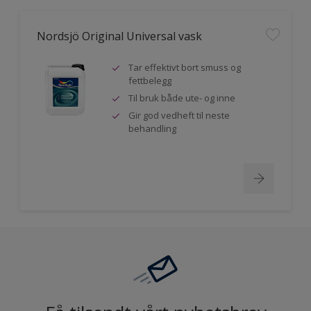
Nordsjö Original Universal vask
Tar effektivt bort smuss og
fettbelegg
Til bruk både ute- og inne
Gir god vedheft til neste
behandling