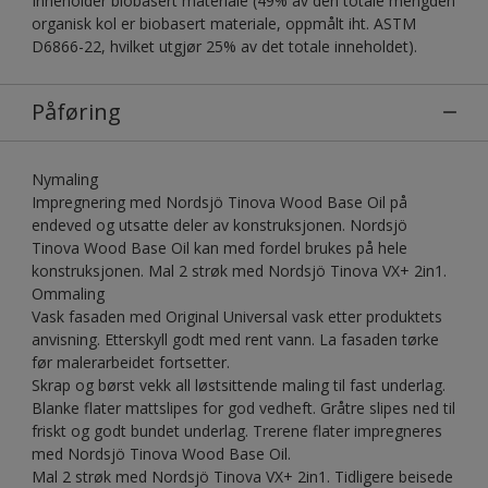
Inneholder biobasert materiale (49% av den totale mengden
organisk kol er biobasert materiale, oppmålt iht. ASTM
D6866-22, hvilket utgjør 25% av det totale inneholdet).
Påføring
Nymaling
Impregnering med Nordsjö Tinova Wood Base Oil på
endeved og utsatte deler av konstruksjonen. Nordsjö
Tinova Wood Base Oil kan med fordel brukes på hele
konstruksjonen. Mal 2 strøk med Nordsjö Tinova VX+ 2in1.
Ommaling
Vask fasaden med Original Universal vask etter produktets
anvisning. Etterskyll godt med rent vann. La fasaden tørke
før malerarbeidet fortsetter.
Skrap og børst vekk all løstsittende maling til fast underlag.
Blanke flater mattslipes for god vedheft. Gråtre slipes ned til
friskt og godt bundet underlag. Trerene flater impregneres
med Nordsjö Tinova Wood Base Oil.
Mal 2 strøk med Nordsjö Tinova VX+ 2in1. Tidligere beisede