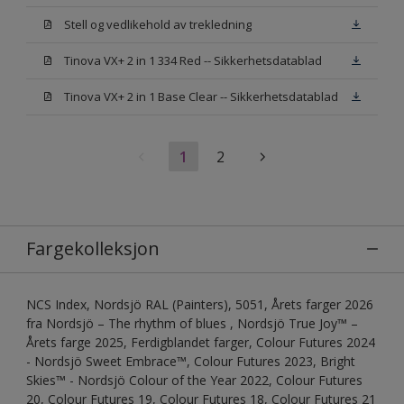
Stell og vedlikehold av trekledning
Tinova VX+ 2 in 1 334 Red -- Sikkerhetsdatablad
Tinova VX+ 2 in 1 Base Clear -- Sikkerhetsdatablad
1
2
Fargekolleksjon
NCS Index, Nordsjö RAL (Painters), 5051, Årets farger 2026
fra Nordsjö – The rhythm of blues , Nordsjö True Joy™ –
Årets farge 2025, Ferdigblandet farger, Colour Futures 2024
- Nordsjö Sweet Embrace™, Colour Futures 2023, Bright
Skies™ - Nordsjö Colour of the Year 2022, Colour Futures
20, Colour Futures 19, Colour Futures 18, Colour Futures 21