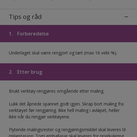
Tips og råd
1.
Forberedelse
Underlaget skal være rengjort og tørt (max 16 vekt-%).
2.
Etter brug
Brukt verktøy rengjøres omgående etter maling.
Lukk det åpnede spannet godt igjen. Skrap bort maling fra
verktøyet før rengjøring. Ikke hell maling i avløpet, heller
ikke når du rengjør verktøyene.
Flytende malingsrester og rengjøringsmiddel skal leveres til
miljøstasjon. Tom emballasje skal leveres for resirkulering