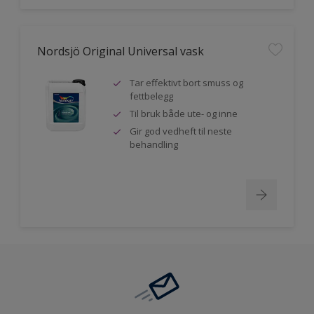
Nordsjö Original Universal vask
Tar effektivt bort smuss og
fettbelegg
Til bruk både ute- og inne
Gir god vedheft til neste
behandling