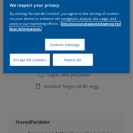
Beregn
We respect your privacy.
By clicking “Accept All Cookies”, you agree to the storing of cookies
on your device to enhance site navigation, analyze site usage, and
assist in our marketing efforts.
Informasjonskapselerklæring for
mer informasjon.
Legg i handleliste
Cookies Settings
Finn en forhandler
Accept All Cookies
Reject All
Lagre i dine prosjekter
Visualiser fargen på din vegg
Hovedfordeler