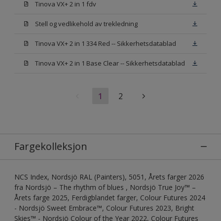
Tinova VX+ 2 in 1 fdv
Stell og vedlikehold av trekledning
Tinova VX+ 2 in 1 334 Red -- Sikkerhetsdatablad
Tinova VX+ 2 in 1 Base Clear -- Sikkerhetsdatablad
1
2
Fargekolleksjon
NCS Index, Nordsjö RAL (Painters), 5051, Årets farger 2026
fra Nordsjö – The rhythm of blues , Nordsjö True Joy™ –
Årets farge 2025, Ferdigblandet farger, Colour Futures 2024
- Nordsjö Sweet Embrace™, Colour Futures 2023, Bright
Skies™ - Nordsjö Colour of the Year 2022, Colour Futures