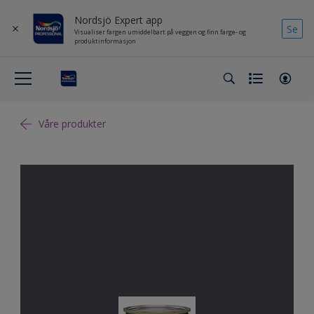
Nordsjö Expert app
Se
Visualiser fargen umiddelbart på veggen og finn farge- og
produktinformasjon
Våre produkter