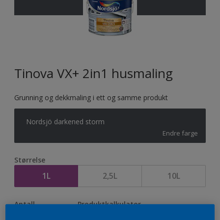
Tinova VX+ 2in1 husmaling
Grunning og dekkmaling i ett og samme produkt
Nordsjö darkened storm
Endre farge
Størrelse
1L
2,5L
10L
Antall
Produktkalkulator