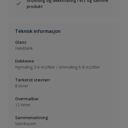
Grunning og dekkmaling i ett og samme
produkt
Teknisk informasjon
Glans
Halvblank
Dekkevne
Nymaling 3-6 m2/liter / ommaling 6-8 m2/liter
Tørketid støvtørr
8 timer
Overmalbar
12 timer
Sammensetning
Vannbasert