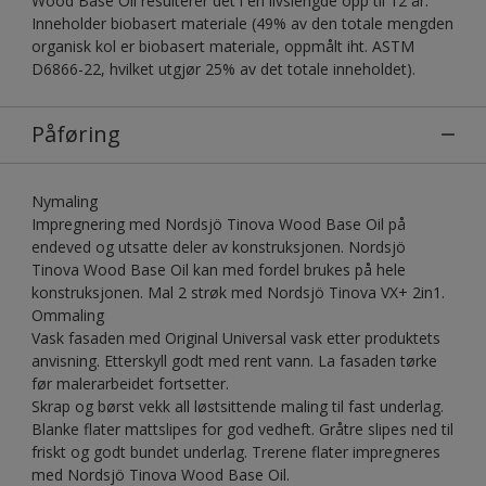
Wood Base Oil resulterer det i en livslengde opp til 12 år.
Inneholder biobasert materiale (49% av den totale mengden
organisk kol er biobasert materiale, oppmålt iht. ASTM
D6866-22, hvilket utgjør 25% av det totale inneholdet).
Påføring
Nymaling
Impregnering med Nordsjö Tinova Wood Base Oil på
endeved og utsatte deler av konstruksjonen. Nordsjö
Tinova Wood Base Oil kan med fordel brukes på hele
konstruksjonen. Mal 2 strøk med Nordsjö Tinova VX+ 2in1.
Ommaling
Vask fasaden med Original Universal vask etter produktets
anvisning. Etterskyll godt med rent vann. La fasaden tørke
før malerarbeidet fortsetter.
Skrap og børst vekk all løstsittende maling til fast underlag.
Blanke flater mattslipes for god vedheft. Gråtre slipes ned til
friskt og godt bundet underlag. Trerene flater impregneres
med Nordsjö Tinova Wood Base Oil.