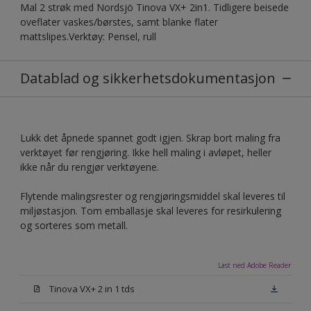
Mal 2 strøk med Nordsjö Tinova VX+ 2in1. Tidligere beisede
oveflater vaskes/børstes, samt blanke flater
mattslipes.Verktøy: Pensel, rull
Datablad og sikkerhetsdokumentasjon
Lukk det åpnede spannet godt igjen. Skrap bort maling fra
verktøyet før rengjøring. Ikke hell maling i avløpet, heller
ikke når du rengjør verktøyene.
Flytende malingsrester og rengjøringsmiddel skal leveres til
miljøstasjon. Tom emballasje skal leveres for resirkulering
og sorteres som metall.
Last ned Adobe Reader
Tinova VX+ 2 in 1 tds