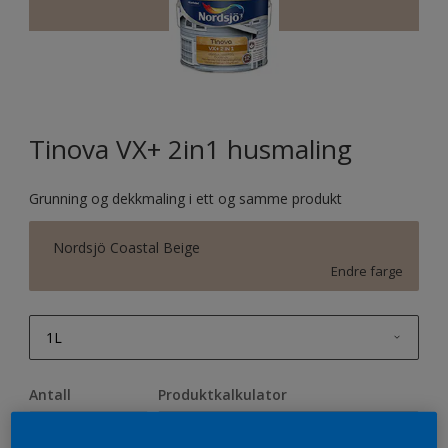
Tinova VX+ 2in1 husmaling
Grunning og dekkmaling i ett og samme produkt
Nordsjö Coastal Beige
Endre farge
1L
1L
Antall
Produktkalkulator
2,5L
Beregn