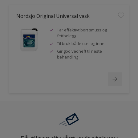
Nordsjö Original Universal vask
Tar effektivt bort smuss og
fettbelegg
Til bruk både ute- og inne
Gir god vedheft til neste
behandling