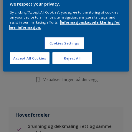
5L
We respect your privacy.
10L
By clicking “Accept All Cookies”, you agree to the storing of cookies
on your device to enhance site navigation, analyze site usage, and
assist in our marketing efforts.
Informasjonskapselerklæring for
mer informasjon.
Legg i handleliste
Cookies Settings
Finn en forhandler
Accept All Cookies
Reject All
Lagre i dine prosjekter
Visualiser fargen på din vegg
Hovedfordeler
Grunning og dekkmaling i ett og samme