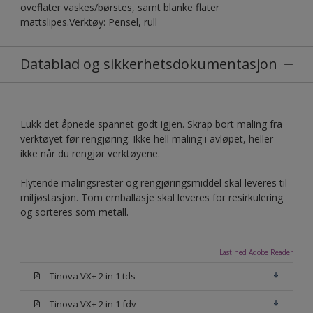
oveflater vaskes/børstes, samt blanke flater
mattslipes.Verktøy: Pensel, rull
Datablad og sikkerhetsdokumentasjon
Lukk det åpnede spannet godt igjen. Skrap bort maling fra
verktøyet før rengjøring. Ikke hell maling i avløpet, heller
ikke når du rengjør verktøyene.
Flytende malingsrester og rengjøringsmiddel skal leveres til
miljøstasjon. Tom emballasje skal leveres for resirkulering
og sorteres som metall.
Last ned Adobe Reader
Tinova VX+ 2 in 1 tds
Tinova VX+ 2 in 1 fdv