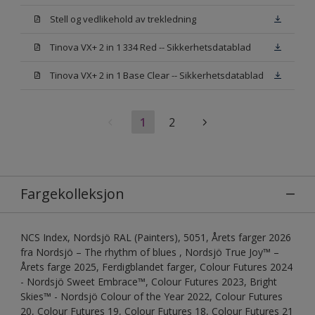
Stell og vedlikehold av trekledning
Tinova VX+ 2 in 1 334 Red -- Sikkerhetsdatablad
Tinova VX+ 2 in 1 Base Clear -- Sikkerhetsdatablad
1
2
Fargekolleksjon
NCS Index, Nordsjö RAL (Painters), 5051, Årets farger 2026
fra Nordsjö – The rhythm of blues , Nordsjö True Joy™ –
Årets farge 2025, Ferdigblandet farger, Colour Futures 2024
- Nordsjö Sweet Embrace™, Colour Futures 2023, Bright
Skies™ - Nordsjö Colour of the Year 2022, Colour Futures
20, Colour Futures 19, Colour Futures 18, Colour Futures 21