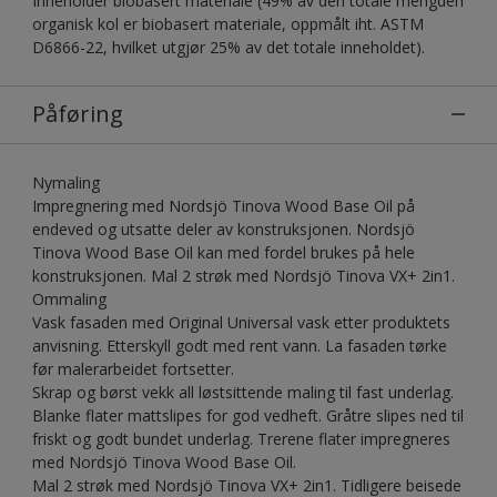
Inneholder biobasert materiale (49% av den totale mengden
organisk kol er biobasert materiale, oppmålt iht. ASTM
D6866-22, hvilket utgjør 25% av det totale inneholdet).
Påføring
Nymaling
Impregnering med Nordsjö Tinova Wood Base Oil på
endeved og utsatte deler av konstruksjonen. Nordsjö
Tinova Wood Base Oil kan med fordel brukes på hele
konstruksjonen. Mal 2 strøk med Nordsjö Tinova VX+ 2in1.
Ommaling
Vask fasaden med Original Universal vask etter produktets
anvisning. Etterskyll godt med rent vann. La fasaden tørke
før malerarbeidet fortsetter.
Skrap og børst vekk all løstsittende maling til fast underlag.
Blanke flater mattslipes for god vedheft. Gråtre slipes ned til
friskt og godt bundet underlag. Trerene flater impregneres
med Nordsjö Tinova Wood Base Oil.
Mal 2 strøk med Nordsjö Tinova VX+ 2in1. Tidligere beisede