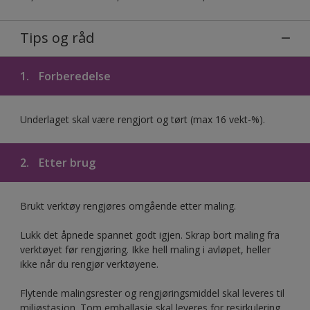
Tips og råd
1.
Forberedelse
Underlaget skal være rengjort og tørt (max 16 vekt-%).
2.
Etter brug
Brukt verktøy rengjøres omgående etter maling.
Lukk det åpnede spannet godt igjen. Skrap bort maling fra
verktøyet før rengjøring. Ikke hell maling i avløpet, heller
ikke når du rengjør verktøyene.
Flytende malingsrester og rengjøringsmiddel skal leveres til
miljøstasjon. Tom emballasje skal leveres for resirkulering