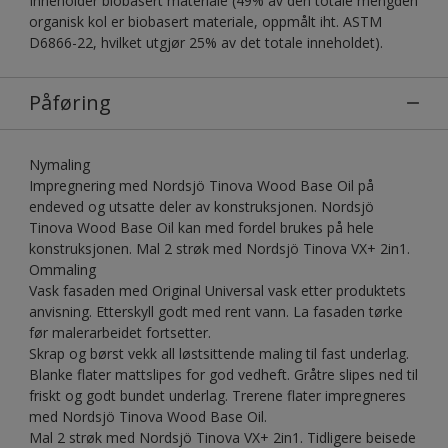
Inneholder biobasert materiale (49% av den totale mengden
organisk kol er biobasert materiale, oppmålt iht. ASTM
D6866-22, hvilket utgjør 25% av det totale inneholdet).
Påføring
Nymaling
Impregnering med Nordsjö Tinova Wood Base Oil på
endeved og utsatte deler av konstruksjonen. Nordsjö
Tinova Wood Base Oil kan med fordel brukes på hele
konstruksjonen. Mal 2 strøk med Nordsjö Tinova VX+ 2in1.
Ommaling
Vask fasaden med Original Universal vask etter produktets
anvisning. Etterskyll godt med rent vann. La fasaden tørke
før malerarbeidet fortsetter.
Skrap og børst vekk all løstsittende maling til fast underlag.
Blanke flater mattslipes for god vedheft. Gråtre slipes ned til
friskt og godt bundet underlag. Trerene flater impregneres
med Nordsjö Tinova Wood Base Oil.
Mal 2 strøk med Nordsjö Tinova VX+ 2in1. Tidligere beisede