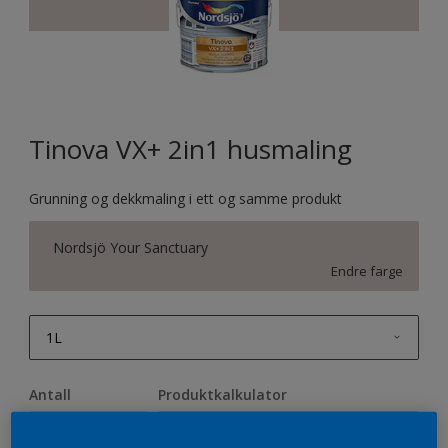
Tinova VX+ 2in1 husmaling
Grunning og dekkmaling i ett og samme produkt
Nordsjö Your Sanctuary
Endre farge
1L
1L
Antall
Produktkalkulator
2,5L
Beregn