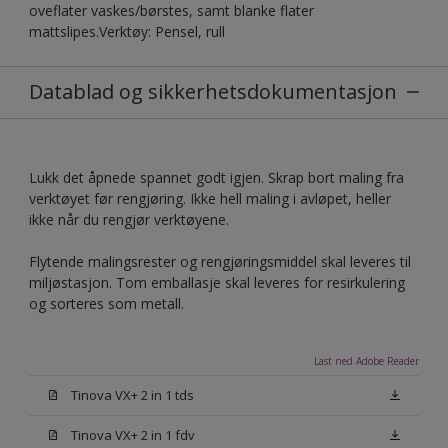
oveflater vaskes/børstes, samt blanke flater
mattslipes.Verktøy: Pensel, rull
Datablad og sikkerhetsdokumentasjon
Lukk det åpnede spannet godt igjen. Skrap bort maling fra
verktøyet før rengjøring. Ikke hell maling i avløpet, heller
ikke når du rengjør verktøyene.
Flytende malingsrester og rengjøringsmiddel skal leveres til
miljøstasjon. Tom emballasje skal leveres for resirkulering
og sorteres som metall.
Last ned Adobe Reader
Tinova VX+ 2 in 1 tds
Tinova VX+ 2 in 1 fdv