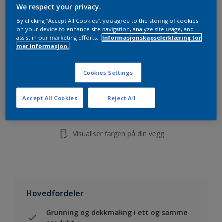
5L
We respect your privacy.
10L
By clicking “Accept All Cookies”, you agree to the storing of cookies
on your device to enhance site navigation, analyze site usage, and
assist in our marketing efforts.
Informasjonskapselerklæring for
mer informasjon.
Legg i handleliste
Cookies Settings
Finn en forhandler
Accept All Cookies
Reject All
Lagre i dine prosjekter
Visualiser fargen på din vegg
Hovedfordeler
Grunning og dekkmaling i ett og samme