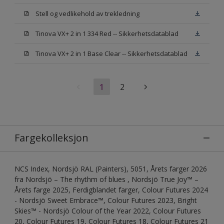
Stell og vedlikehold av trekledning
Tinova VX+ 2 in 1 334 Red -- Sikkerhetsdatablad
Tinova VX+ 2 in 1 Base Clear -- Sikkerhetsdatablad
1
2
Fargekolleksjon
NCS Index, Nordsjö RAL (Painters), 5051, Årets farger 2026
fra Nordsjö – The rhythm of blues , Nordsjö True Joy™ –
Årets farge 2025, Ferdigblandet farger, Colour Futures 2024
- Nordsjö Sweet Embrace™, Colour Futures 2023, Bright
Skies™ - Nordsjö Colour of the Year 2022, Colour Futures
20, Colour Futures 19, Colour Futures 18, Colour Futures 21