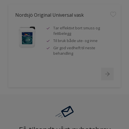
Nordsjö Original Universal vask
Tar effektivt bort smuss og
fettbelegg
Til bruk både ute- og inne
Gir god vedheft til neste
behandling