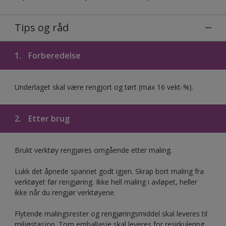
Tips og råd
1.
Forberedelse
Underlaget skal være rengjort og tørt (max 16 vekt-%).
2.
Etter brug
Brukt verktøy rengjøres omgående etter maling.
Lukk det åpnede spannet godt igjen. Skrap bort maling fra
verktøyet før rengjøring. Ikke hell maling i avløpet, heller
ikke når du rengjør verktøyene.
Flytende malingsrester og rengjøringsmiddel skal leveres til
miljøstasjon. Tom emballasje skal leveres for resirkulering