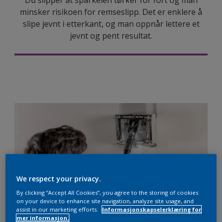
Du slipper at sparkelen tørker for fort og man
minsker risikoen for remseslipp. Det er enklere å
slipe jevnt i etterkant, og man oppnår lettere et
jevnt og pent resultat.
We respect your privacy.
By clicking “Accept All Cookies”, you agree to the storing of cookies
on your device to enhance site navigation, analyze site usage, and
assist in our marketing efforts.
Informasjonskapselerklæring for
mer informasjon.