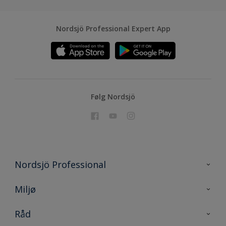
Nordsjö Professional Expert App
Følg Nordsjö
Nordsjö Professional
Kontakt oss
Miljø
En nyanse bedre
Bærekraftig utvikling
Råd
Prosjekt
Nordsjö for konsument