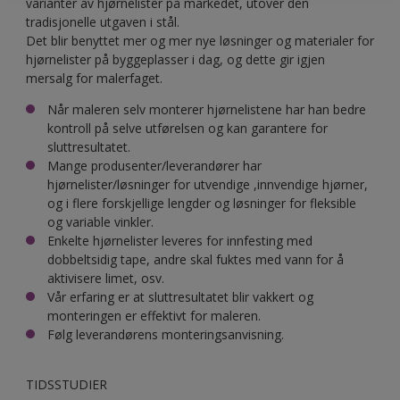
varianter av hjørnelister på markedet, utover den
tradisjonelle utgaven i stål.
Det blir benyttet mer og mer nye løsninger og materialer for
hjørnelister på byggeplasser i dag, og dette gir igjen
mersalg for malerfaget.
Når maleren selv monterer hjørnelistene har han bedre
kontroll på selve utførelsen og kan garantere for
sluttresultatet.
Mange produsenter/leverandører har
hjørnelister/løsninger for utvendige ,innvendige hjørner,
og i flere forskjellige lengder og løsninger for fleksible
og variable vinkler.
Enkelte hjørnelister leveres for innfesting med
dobbeltsidig tape, andre skal fuktes med vann for å
aktivisere limet, osv.
Vår erfaring er at sluttresultatet blir vakkert og
monteringen er effektivt for maleren.
Følg leverandørens monteringsanvisning.
TIDSSTUDIER