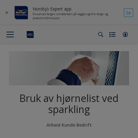
Nordsjö Expert app
Se
Visualiser fargen umiddelbart på veggen og finn farge- og
produktinformasjon
Bruk av hjørnelist ved
sparkling
Arbeid Kunde Bedrift