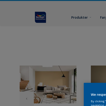
Produkter
Far
We respe
By clicking
navigation, 