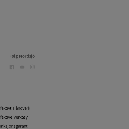
Følg Nordsjö
ffektivt Håndverk
ffektive Verktøy
unksjonsgaranti