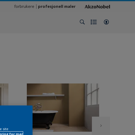
forbrukere
profesjonell maler
e site
ring for mer