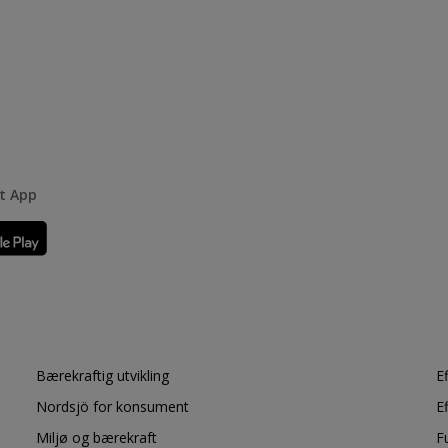
rt App
Bærekraftig utvikling
E
Nordsjö for konsument
E
Miljø og bærekraft
F