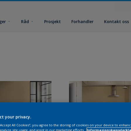
ger
Råd
Prosjekt
Forhandler
Kontakt oss
ct your privacy.
 “Accept All Cookies”, you agree to the storing of cookies on your device to enhanc
analyze site usage, and assist in our marketing efforts.
Informasjonskapselerklæ