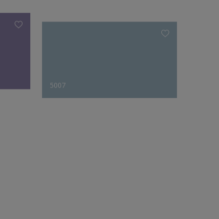
5007
5018
Fargedesignerens forslag