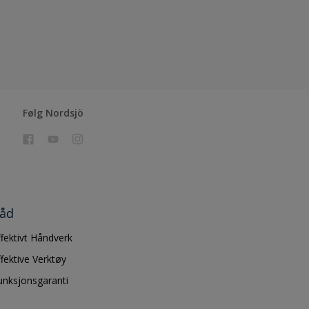
Følg Nordsjö
åd
ffektivt Håndverk
ffektive Verktøy
unksjonsgaranti