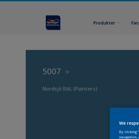
Produkter
Far
5007
Nordsjö RAL (Painters)
We respe
By clicking
navigation, 