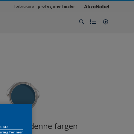
forbrukere
profesjonell maler
produkt i denne fargen
e site
ring for mer