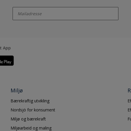
enter-your-email
rt App
Miljø
R
Bærekraftig utvikling
E
Nordsjö for konsument
E
Miljø og bærekraft
F
Miljøarbeid og maling