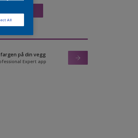
VIS
ect All
r fargen på din vegg
ofessional Expert app