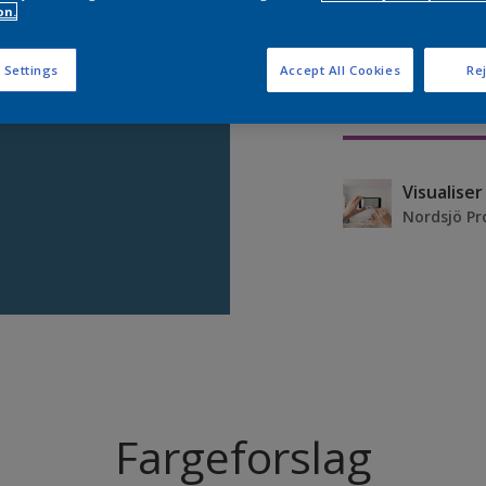
on.
 Settings
Accept All Cookies
Rej
Visualise
Nordsjö Pr
Fargeforslag