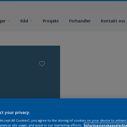
ger
Råd
Prosjekt
Forhandler
Kontakt oss
ct your privacy.
Finn et 
 “Accept All Cookies”, you agree to the storing of cookies on your device to enhanc
analyze site usage, and assist in our marketing efforts.
Informasjonskapselerklæ