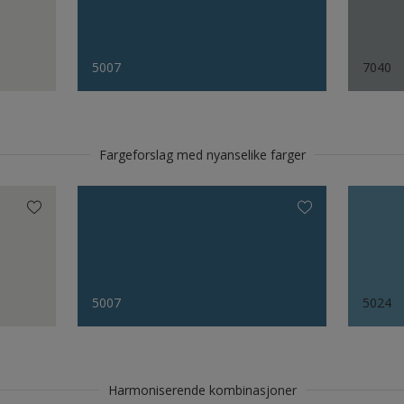
5007
7040
Fargeforslag med nyanselike farger
5007
5024
Harmoniserende kombinasjoner