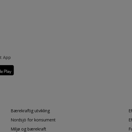
rt App
Bærekraftig utvikling
E
Nordsjö for konsument
E
Miljø og bærekraft
F