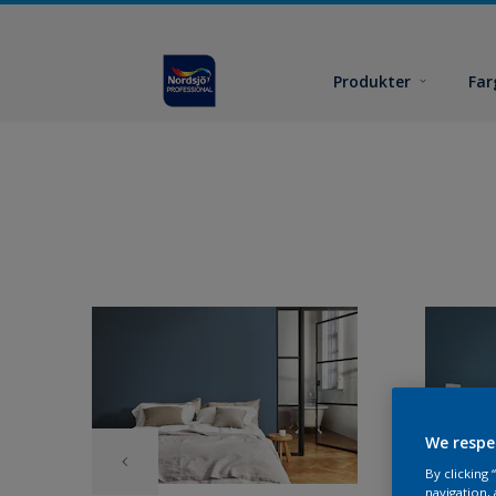
Produkter
Far
We respe
By clicking
navigation, 