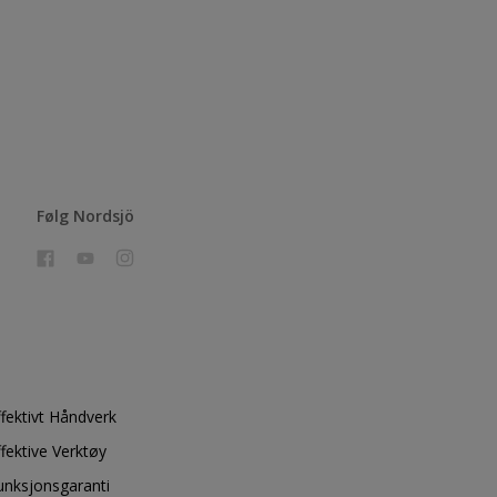
Følg Nordsjö
ffektivt Håndverk
ffektive Verktøy
unksjonsgaranti