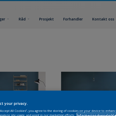
ger
Råd
Prosjekt
Forhandler
Kontakt oss
ct your privacy.
 “Accept All Cookies”, you agree to the storing of cookies on your device to enhanc
analyze site usage, and assist in our marketing efforts.
Informasjonskapselerklæ