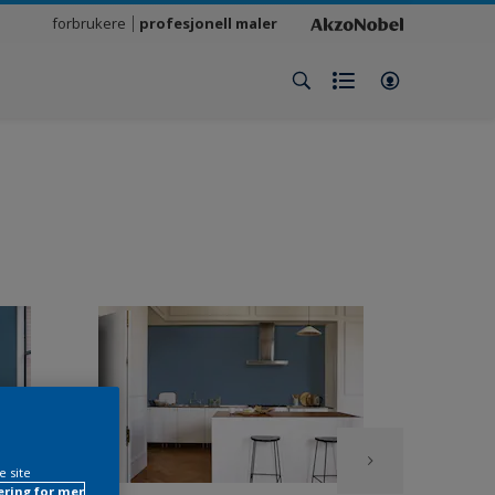
forbrukere
profesjonell maler
e site
ring for mer