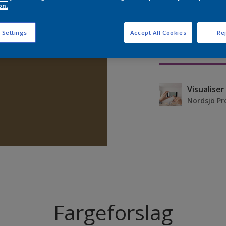
on.
 Settings
Accept All Cookies
Rej
Visualise
Nordsjö Pr
Fargeforslag