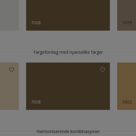
7008
1019
Fargeforslag med nyanselike farger
7008
1002
Harmoniserende kombinasjoner