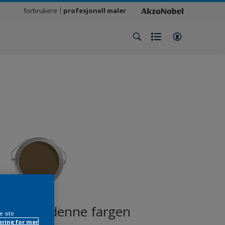
forbrukere
profesjonell maler
produkt i denne fargen
e site
ring for mer