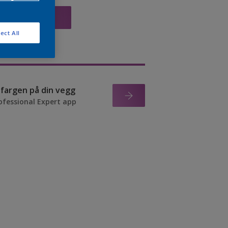
VIS
ect All
r fargen på din vegg
ofessional Expert app