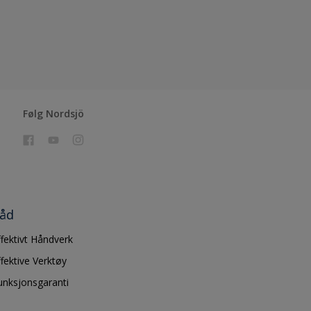
Følg Nordsjö
åd
ffektivt Håndverk
ffektive Verktøy
unksjonsgaranti