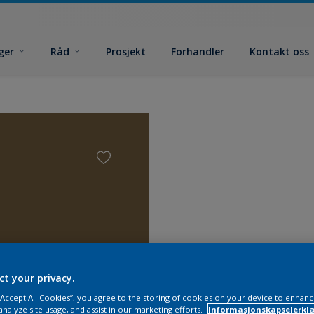
ger
Råd
Prosjekt
Forhandler
Kontakt oss
ct your privacy.
Finn et 
 “Accept All Cookies”, you agree to the storing of cookies on your device to enhanc
analyze site usage, and assist in our marketing efforts.
Informasjonskapselerklæ