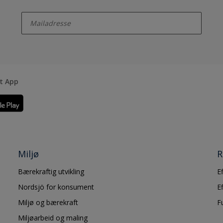
enter-your-email
rt App
Miljø
R
Bærekraftig utvikling
E
Nordsjö for konsument
E
Miljø og bærekraft
F
Miljøarbeid og maling