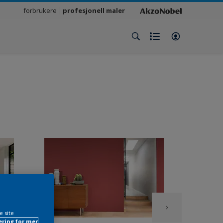
forbrukere
profesjonell maler
e site
ring for mer