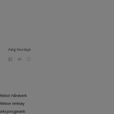
Følg Nordsjö
ffektivt Håndverk
ffektive Verktøy
unksjonsgaranti