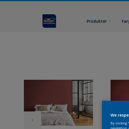
Produkter
Far
We respe
By clicking
navigation, 