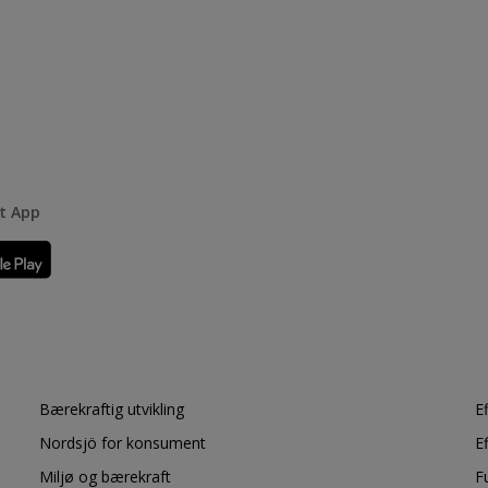
rt App
Bærekraftig utvikling
E
Nordsjö for konsument
E
Miljø og bærekraft
F