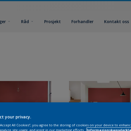
ger
Råd
Prosjekt
Forhandler
Kontakt oss
ct your privacy.
 “Accept All Cookies”, you agree to the storing of cookies on your device to enhanc
analyze site usage, and assist in our marketing efforts.
Informasjonskapselerklæ