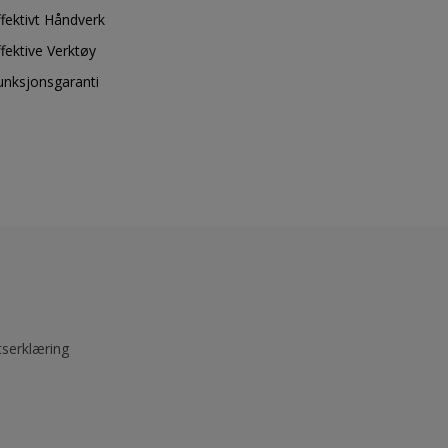
ffektivt Håndverk
ffektive Verktøy
unksjonsgaranti
tserklæring