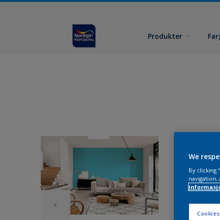
Produkter
Far
We respe
By clicking
navigation, 
informasj
Cookies