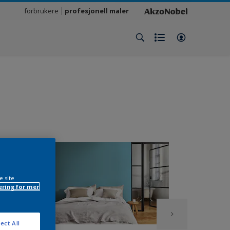
forbrukere
profesjonell maler
e site
ring for mer
ect All