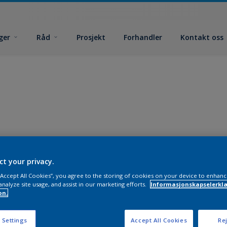
ger
Råd
Prosjekt
Forhandler
Kontakt oss
ct your privacy.
 “Accept All Cookies”, you agree to the storing of cookies on your device to enhanc
analyze site usage, and assist in our marketing efforts.
Informasjonskapselerklæ
on.
 Settings
Accept All Cookies
Rej