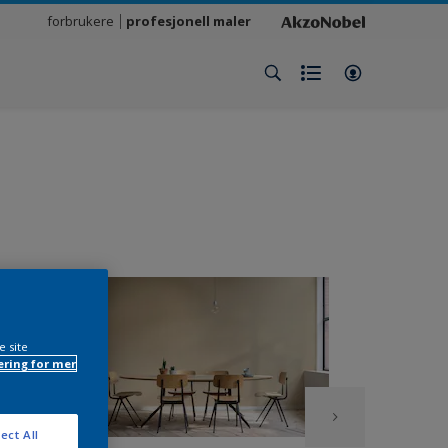
forbrukere
profesjonell maler
e site
ring for mer
ect All