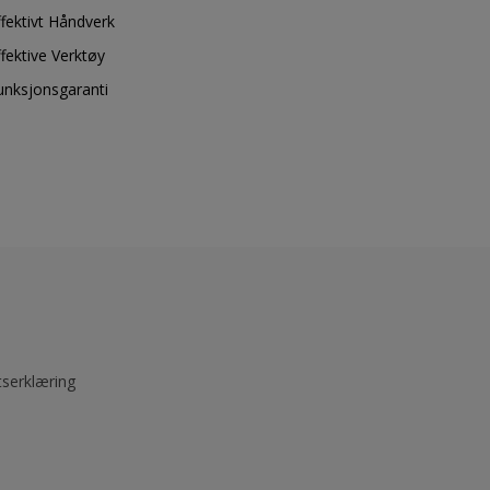
ffektivt Håndverk
ffektive Verktøy
unksjonsgaranti
tserklæring