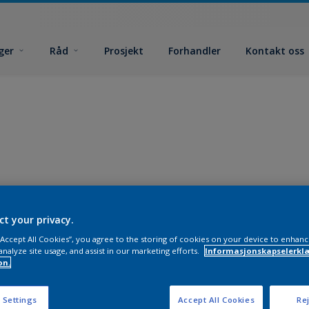
ger
Råd
Prosjekt
Forhandler
Kontakt oss
ct your privacy.
 “Accept All Cookies”, you agree to the storing of cookies on your device to enhanc
analyze site usage, and assist in our marketing efforts.
Informasjonskapselerklæ
on.
 Settings
Accept All Cookies
Rej