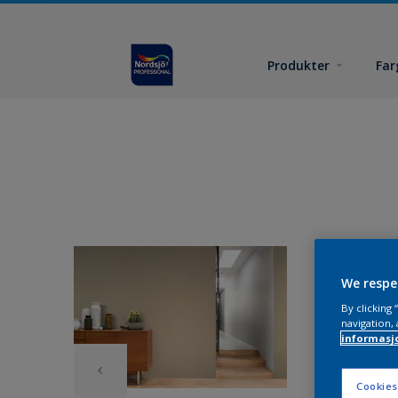
Produkter
Far
We respe
By clicking
navigation, 
informasj
Cookies