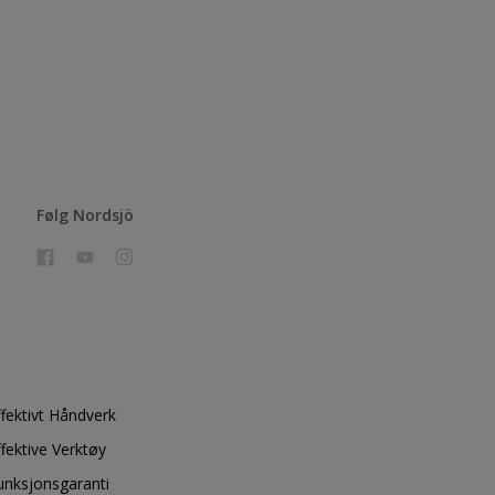
Følg Nordsjö
ffektivt Håndverk
ffektive Verktøy
unksjonsgaranti