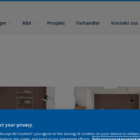
ger
Råd
Prosjekt
Forhandler
Kontakt oss
ct your privacy.
 “Accept All Cookies”, you agree to the storing of cookies on your device to enhanc
analyze site usage, and assist in our marketing efforts.
Informasjonskapselerklæ