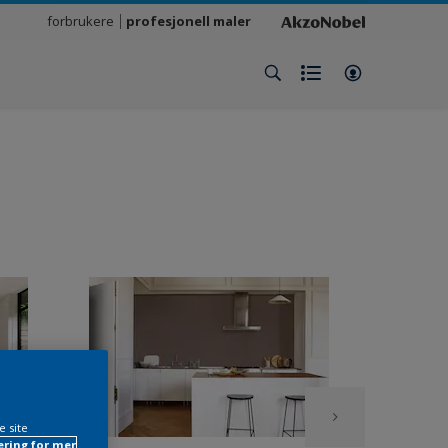
forbrukere
profesjonell maler
e site
ring for mer