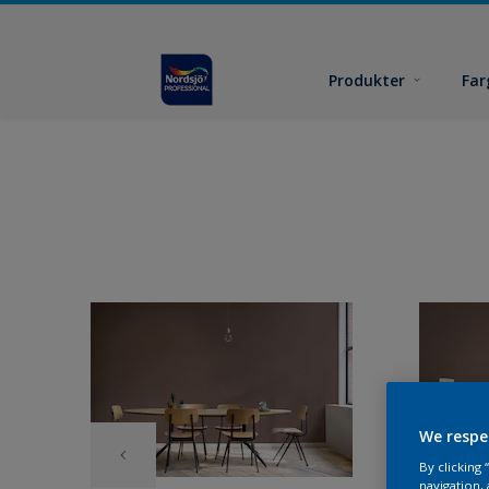
Produkter
Far
We respe
By clicking
navigation, 