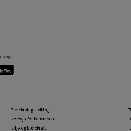
rt App
Bærekraftig utvikling
E
Nordsjö for konsument
E
Miljø og bærekraft
F